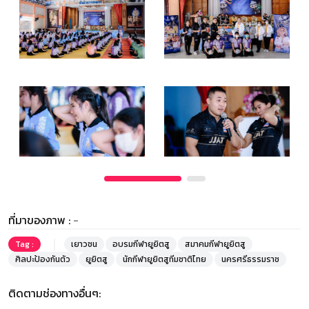
ที่มาของภาพ :
-
Tag :
เยาวชน
อบรมกีฬายูยิตสู
สมาคมกีฬายูยิตสู
ศิลปะป้องกันตัว
ยูยิตสู
นักกีฬายูยิตสูทีมชาติไทย
นครศรีธรรมราช
ติดตามช่องทางอื่นๆ: