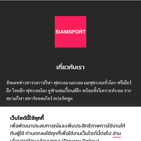
เกี่ยวกับเรา
อัพเดทข่าวสารวงการกีฬา ฟุตบอล ผลบอล ผลฟุตบอลทั่วโลก ฟรีเมียร์
ลีก ไทยลีก ฟุตบอลโลก ยูฟ่าแซมเปี้ยนส์ลีก พร้อมทั้งวิเคราะห์บอล จาก
สยามกีฬา สตาร์ชอคเก้อร์ สปอร์ตพูล
เว็บไซต์นี้ใช้คุกกี้
เพื่อพัฒนาประสบการณ์และเพิ่มประสิทธิภาพการใช้งานให้
บริษัท สยามสปอร์ต ซินติเคท จำกัด (มหาชน)
กับผู้ใช้ ท่านตกลงใช้คุกกี้เพื่อใช้งานเว็บไซต์นี้ต่อไป
อ่าน
เลขที่ 66/26 - 29 ซอยรามอินทรา 40
นโยบายข้อมูลส่วนบุคคล (Privacy Policy)