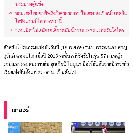
ประมาทคู่แข่ง
จอมเตะไทยยกทัพถึงกัวดาลาฮารา"ใบเตย"ลงเปิดหัวเทควัน
โดชิงแชมป์โลก15พ.ย.นี้
"เทนนิส"ไม่หนักรอเคี้ยวสมันน้อยรอบ32คนเทควันโดโลก
สำหรับโปรแกรมแข่งขันวันนี้ (18 พ.ย.65) "นก" พรรณนภา หาญ
สุจินต์ แชมป์โลกเมื่อปี 2019 จะขึ้นเวทีชิงชัยในรุ่น 57 กก.หญิง
รอบแรก (64 คน) พบกับ อุสเซียนี ไมมูนา มือไร้อันดับจากนิการากัว
เริ่มแข่งขันตั้งแต่ 22.00 น. เป็นต้นไป
แกลอรี่