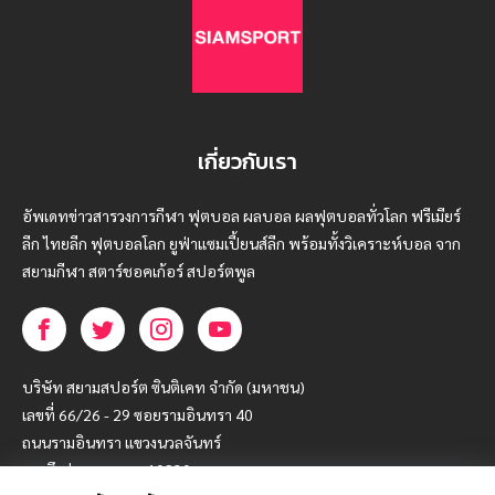
เกี่ยวกับเรา
อัพเดทข่าวสารวงการกีฬา ฟุตบอล ผลบอล ผลฟุตบอลทั่วโลก ฟรีเมียร์
ลีก ไทยลีก ฟุตบอลโลก ยูฟ่าแซมเปี้ยนส์ลีก พร้อมทั้งวิเคราะห์บอล จาก
สยามกีฬา สตาร์ชอคเก้อร์ สปอร์ตพูล
บริษัท สยามสปอร์ต ซินติเคท จำกัด (มหาชน)
เลขที่ 66/26 - 29 ซอยรามอินทรา 40
ถนนรามอินทรา แขวงนวลจันทร์
เขตบึงกุ่ม กรุงเทพฯ 10230