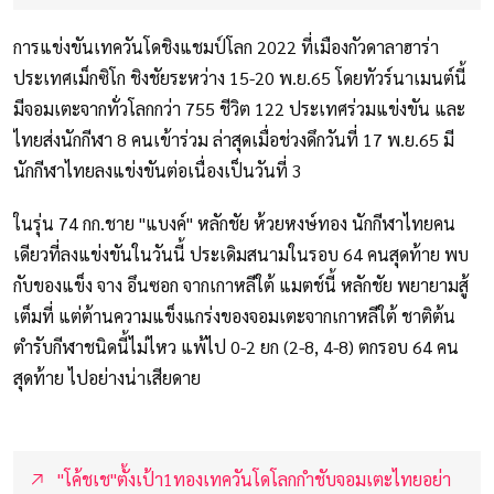
การแข่งขันเทควันโดชิงแชมป์โลก 2022 ที่เมืองกัวดาลาฮาร่า
ประเทศเม็กซิโก ชิงชัยระหว่าง 15-20 พ.ย.65 โดยทัวร์นาเมนต์นี้
มีจอมเตะจากทั่วโลกกว่า 755 ชีวิต 122 ประเทศร่วมแข่งขัน และ
ไทยส่งนักกีฬา 8 คนเข้าร่วม ล่าสุดเมื่อช่วงดึกวันที่ 17 พ.ย.65 มี
นักกีฬาไทยลงแข่งขันต่อเนื่องเป็นวันที่ 3
ในรุ่น 74 กก.ชาย "แบงค์" หลักชัย ห้วยหงษ์ทอง นักกีฬาไทยคน
เดียวที่ลงแข่งขันในวันนี้ ประเดิมสนามในรอบ 64 คนสุดท้าย พบ
กับของแข็ง จาง อึนซอก จากเกาหลีใต้ แมตช์นี้ หลักชัย พยายามสู้
เต็มที่ แต่ต้านความแข็งแกร่งของจอมเตะจากเกาหลีใต้ ชาติต้น
ตำรับกีฬาชนิดนี้ไม่ไหว แพ้ไป 0-2 ยก (2-8, 4-8) ตกรอบ 64 คน
สุดท้าย ไปอย่างน่าเสียดาย
"โค้ชเช"ตั้งเป้า1ทองเทควันโดโลกกำชับจอมเตะไทยอย่า