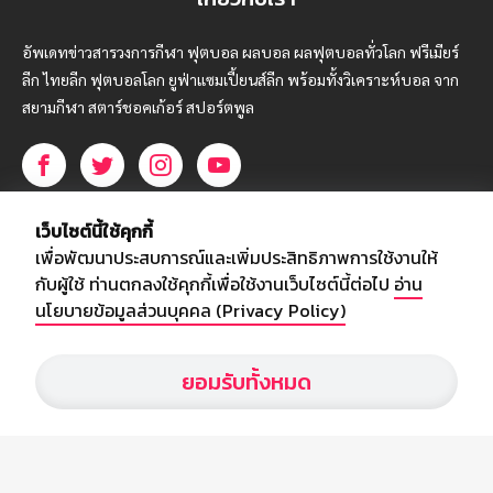
อัพเดทข่าวสารวงการกีฬา ฟุตบอล ผลบอล ผลฟุตบอลทั่วโลก ฟรีเมียร์
ลีก ไทยลีก ฟุตบอลโลก ยูฟ่าแซมเปี้ยนส์ลีก พร้อมทั้งวิเคราะห์บอล จาก
สยามกีฬา สตาร์ชอคเก้อร์ สปอร์ตพูล
บริษัท สยามสปอร์ต ซินติเคท จำกัด (มหาชน)
เว็บไซต์นี้ใช้คุกกี้
เลขที่ 66/26 - 29 ซอยรามอินทรา 40
เพื่อพัฒนาประสบการณ์และเพิ่มประสิทธิภาพการใช้งานให้
ถนนรามอินทรา แขวงนวลจันทร์
กับผู้ใช้ ท่านตกลงใช้คุกกี้เพื่อใช้งานเว็บไซต์นี้ต่อไป
อ่าน
เขตบึงกุ่ม กรุงเทพฯ 10230
นโยบายข้อมูลส่วนบุคคล (Privacy Policy)
โทร : 02-5088-000
ยอมรับทั้งหมด
อีเมล์ :
webmaster@siamsport.co.th
เว็บไซต์ : www.siamsport.co.th