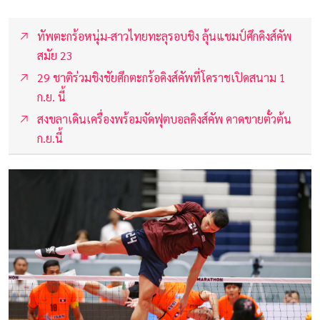
ทัพตะกร้อหนุ่ม-สาวไทยทะลุรอบชิง ลุ้นแชมป์ศึกคิงส์คัพ
สมัย 23
29 ชาติร่วมชิงชัยศึกตะกร้อคิงส์คัพที่โคราชเปิดสนาม 1
ก.ย. นี้
สงขลาเดินเครื่องพร้อมจัดฟุตบอลคิงส์คัพ คาดขายตั๋วต้น
ก.ย.นี้