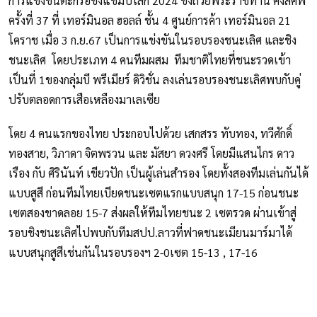
การแข่งขันตะกร้อชิงแชมป์โลก 2024 ชิงถ้วยพระราชทาน คิงส์คัพ
ครั้งที่ 37 ที่ เทอร์มินอล ฮอลล์ ชั้น 4 ศูนย์การค้า เทอร์มินอล 21
โคราช เมื่อ 3 ก.ย.67 เป็นการแข่งขันในรอบรองชนะเลิศ และชิง
ชนะเลิศ โดยประเภท 4 คนทีมผสม ทีมชาติไทยที่ชนะรวดเข้า
เป็นที่ 1ของกลุ่มบี พรีเมียร์ ดิวิชั่น ลงเล่นรอบรองชนะเลิศพบกับคู่
ปรับตลอดการเสือเหลืองมาเลเซีย
โดย 4 คนแรกของไทย ประกอบไปด้วย เสกสรร ทับทอง, ทวีศักดิ์
ทองสาย, วิภาดา จิตพรวน และ มัสยา ดวงศรี โดยมีแสนไกร ดาว
เรือง กับ ศิรินันท์ เขียวปัก เป็นผู้เล่นสำรอง โดยทั้งสองทีมเล่นกันได้
แบบสูสี ก่อนทีมไทยเบียดชนะเซตแรกแบบสนุก 17-15 ก่อนชนะ
เซตสองขาดลอย 15-7 ส่งผลให้ทีมไทยชนะ 2 เซตรวด ผ่านเข้าสู่
รอบชิงชนะเลิศไปพบกับทีมสปป.ลาวที่ฟาดชนะเมียนมาร์มาได้
แบบสนุกสูสีเช่นกันในรอบรองฯ 2-0เซต 15-13 , 17-16