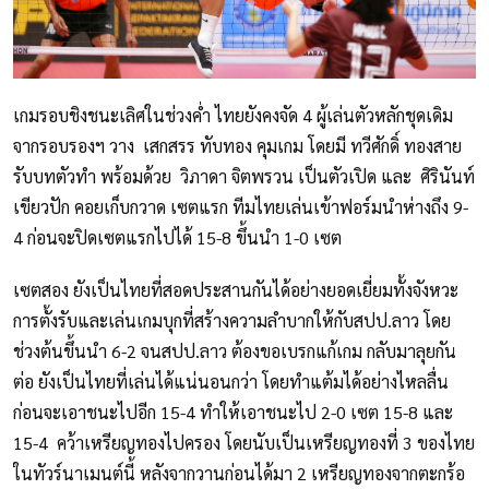
เกมรอบชิงชนะเลิศในช่วงค่ำ ไทยยังคงจัด 4 ผู้เล่นตัวหลักชุดเดิม
จากรอบรองฯ วาง เสกสรร ทับทอง คุมเกม โดยมี ทวีศักดิ์ ทองสาย
รับบทตัวทำ พร้อมด้วย วิภาดา จิตพรวน เป็นตัวเปิด และ ศิรินันท์
เขียวปัก คอยเก็บกวาด เซตแรก ทีมไทยเล่นเข้าฟอร์มนำห่างถึง 9-
4 ก่อนจะปิดเซตแรกไปได้ 15-8 ขึ้นนำ 1-0 เซต
เซตสอง ยังเป็นไทยที่สอดประสานกันได้อย่างยอดเยี่ยมทั้งจังหวะ
การตั้งรับและเล่นเกมบุกที่สร้างความลำบากให้กับสปป.ลาว โดย
ช่วงต้นขึ้นนำ 6-2 จนสปป.ลาว ต้องขอเบรกแก้เกม กลับมาลุยกัน
ต่อ ยังเป็นไทยที่เล่นได้แน่นอนกว่า โดยทำแต้มได้อย่างไหลลื่น
ก่อนจะเอาชนะไปอีก 15-4 ทำให้เอาชนะไป 2-0 เซต 15-8 และ
15-4 คว้าเหรียญทองไปครอง โดยนับเป็นเหรียญทองที่ 3 ของไทย
ในทัวร์นาเมนต์นี้ หลังจากวานก่อนได้มา 2 เหรียญทองจากตะกร้อ