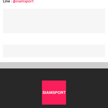
Line :
@siamsport