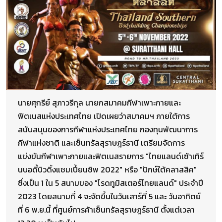
นายศุกรีย์ สุภาวรีกุล นายกสมาคมกีฬาเพาะกายและ
ฟิตเนสแห่งประเทศไทย เปิดเผยว่าสมาคมฯ ภายใต้การ
สนับสนุนของการกีฬาแห่งประเทศไทย กองทุนพัฒนาการ
กีฬาแห่งชาติ และเซ็นทรัลสุราษฎร์ธานี เตรียมจัดการ
แข่งขันกีฬาเพาะกายและฟิตเนสรายการ "ไทยแลนด์เซ้าเทิร์
นบอดี้บิวดิ้งแชมเปี้ยนชิพ 2022" หรือ "ปักษ์ใต้คลาสสิค"
ซึ่งเป็น 1 ใน 5 สนามของ "โรดทูมิสเตอร์ไทยแลนด์" ประจำปี
2023 โดยสนามที่ 4 จะจัดขึ้นในวันเสาร์ที่ 5 และ วันอาทิตย์
ที่ 6 พ.ย.นี้ ที่ศูนย์การค้าเซ็นทรัลสุราษฎร์ธานี ตั้งแต่เวลา