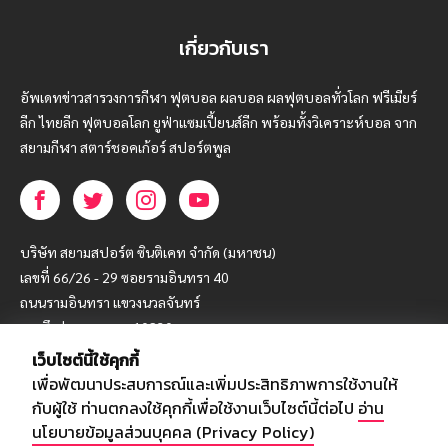
เกี่ยวกับเรา
อัพเดทข่าวสารวงการกีฬา ฟุตบอล ผลบอล ผลฟุตบอลทั่วโลก ฟรีเมียร์
ลีก ไทยลีก ฟุตบอลโลก ยูฟ่าแซมเปี้ยนส์ลีก พร้อมทั้งวิเคราะห์บอล จาก
สยามกีฬา สตาร์ชอคเก้อร์ สปอร์ตพูล
บริษัท สยามสปอร์ต ซินติเคท จำกัด (มหาชน)
เลขที่ 66/26 - 29 ซอยรามอินทรา 40
ถนนรามอินทรา แขวงนวลจันทร์
เขตบึงกุ่ม กรุงเทพฯ 10230
เว็บไซต์นี้ใช้คุกกี้
โทร : 02-5088-000
เพื่อพัฒนาประสบการณ์และเพิ่มประสิทธิภาพการใช้งานให้
อีเมล์ :
webmaster@siamsport.co.th
กับผู้ใช้ ท่านตกลงใช้คุกกี้เพื่อใช้งานเว็บไซต์นี้ต่อไป
อ่าน
เว็บไซต์ : www.siamsport.co.th
นโยบายข้อมูลส่วนบุคคล (Privacy Policy)