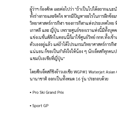
ผู้ว่าฯ ก้องศักด เผยต่อไปว่า "ถ้าเป็นไปได้อยากแน
ทั้งร่างกายและจิตใจ หากมีปัญหาอะไรในการฝึกซ้อม
วิทยาศาสตร์การกีฬา ของการกีฬาแห่งประเทศไทย ที่
เกาหลี และ ญี่ปุ่น เพราะศูนย์ของเราแห่งนี้มีทั้งบุค
แข่งเนชั่นส์ลีกในตอนนี้ก็มาใช้ศูนย์วิทย์ กกท.ทั้งเช้
ตัวเองอยู่แล้ว แต่ถ้าได้โปรแกรมวิทยาศาสตร์การกีฬ
แน่นอน ก็ขอเป็นกำลังใจให้น้อง ๆ นักเจ็ตสกีทุกค
แชมป์เอเชียที่ญี่ปุ่น"
โดยศึกเจ็ตสกีชิงจ้าวเอเชีย WGP#1 Waterjet Asia
นานาชาติ ออกเป็นทั้งหมด 16 รุ่น ประกอบด้วย
▪ Pro Ski Grand Prix
▪ Sport GP