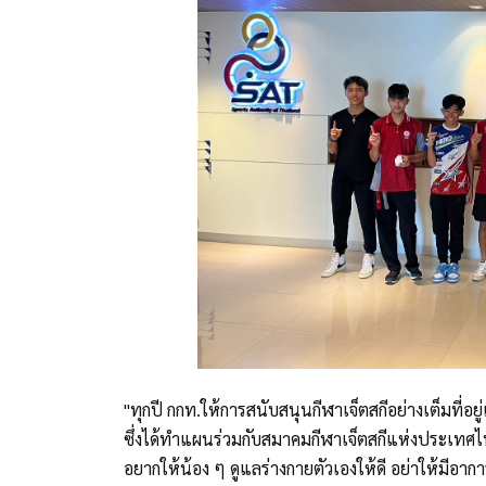
"ทุกปี กกท.ให้การสนับสนุนกีฬาเจ็ตสกีอย่างเต็มที่อย
ซึ่งได้ทำแผนร่วมกับสมาคมกีฬาเจ็ตสกีแห่งประเทศไ
อยากให้น้อง ๆ ดูแลร่างกายตัวเองให้ดี อย่าให้มีอา