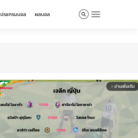
โปรแกรมบอล
ผลบอล
อ่านเพิ่มเติม
arrow_forward_ios