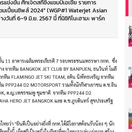
รแข่งขัน ศึกเจ็ตสกีชิงแชมป์เอเชีย รายการ
ยน แชมเปี้ยนชิพส์ 2024" (WGP#1 Waterjet Asian
ที่ 6-9 มิ.ย. 2567 นี้ ที่นิชิกิโนะฮามะ พาร์ค
ุม ชั้น 11 อาคารเฉลิมพระเกียรติ 7 รอบพระชนมพรรษา กกท. ซึ่ง
งษ์กลาง จากทีม BANGKOK JET CLUB BY BANPUEN, ธนวินท์ โมลี
ากทีม FLAMINGO JET SKI TEAM, อคิน นิพัทธเจริญ จากทีม
ทีม PPP244 D2 MOTORSPORT รวมทั้งนักกีฬาเยาชน ด.ช.อิน
, ด.ญ.เพชรชมพู ชุมชาติ จากทีม PPP244 D2
AHA HERO JET BANGKOK และ ด.ช.ภูบดินทร์ สุขประเสริฐ
ไทยว่า "ยินดีเป็นอย่างยิ่งที่ กกท.ได้มีโอกาสต้อนรับน้อง ๆ นัก
ยครั้งนี้ เจ็ตสกีเป็นหนึ่งในกีฬาที่คนไทยเราเล่นเก่งมาก สร้าง