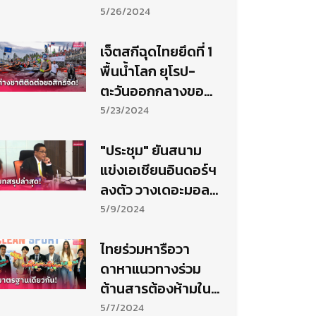
สมาคมกีฬาปีน
5/26/2024
หน้าผาไทย
เจ็ตสกีฉุดไทยยึดที่ 1
พื้นน้ำโลก ยุโรป-
ตะวันออกกลางขอ
สิทธิ์จัด
5/23/2024
"ประชุม" ยันสนาม
แข่งเอเชียนอินดอร์ฯ
ลงตัว วางเดอะมอลล์
บางกะปิชิงชัยลูกยาง
5/9/2024
ไทยร่วมหารือวา
ดาหาแนวทางร่วม
ต้านสารต้องห้ามใน
วงการกีฬา
5/7/2024