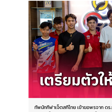
ทัพนักกีฬาเจ็ตสกีไทย เข้าขอพรจาก ดร.