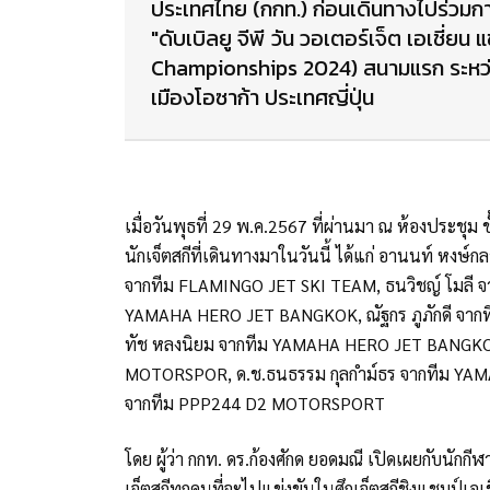
ประเทศไทย (กกท.) ก่อนเดินทางไปร่วมกา
"ดับเบิลยู จีพี วัน วอเตอร์เจ็ต เอเชี่
Championships 2024) สนามแรก ระหว่างวัน
เมืองโอซาก้า ประเทศญี่ปุ่น
เมื่อวันพุธที่ 29 พ.ค.2567 ที่ผ่านมา ณ ห้องประช
นักเจ็ตสกีที่เดินทางมาในวันนี้ ได้แก่ อานนท์ ห
จากทีม FLAMINGO JET SKI TEAM, ธนวิชญ์ โมลี จ
YAMAHA HERO JET BANGKOK, ณัฐกร ภูภักดี จาก
ทัช หลงนิยม จากทีม YAMAHA HERO JET BANGKOK
MOTORSPOR, ด.ช.ธนธรรม กุลกำม์ธร จากทีม YAM
จากทีม PPP244 D2 MOTORSPORT
โดย ผู้ว่า กกท. ดร.ก้องศักด ยอดมณี เปิดเผยกับนักกีฬา
เจ็ตสกีทุกคนที่จะไปแข่งขันในศึกเจ็ตสกีชิงแชมป์เอเชี