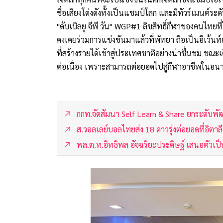
ชื่อเสียงโด่งดังทั้งเป็นแชมป์โลก และมีทัวร์เมนต์ระดั
"ดับเบิลยู จีพี วัน" WGP#1 ลิขสิทธิ์กีฬาของคนไทยที
คงเคยร่วมการแข่งขันมาแล้วที่พัทยา ถือเป็นอีเว้นท
ที่สร้างรายได้เข้าสู่ประเทศชาติอย่างน่าชื่นชม ขณะเด
ต่อเนื่อง เพราะสามารถต่อยอดไปสู่กีฬาอาชีพในอน
กกท.จัดสัมนา Self Learn & Share ยกระดับพั
ส.วอลเลย์บอลไทยส่ง 18 ดาวรุ่งต่อยอดที่อิตาลี
พล.ต.ท.อิทธิพล อัจฉริยะประดิษฐ์ เสนอตัว