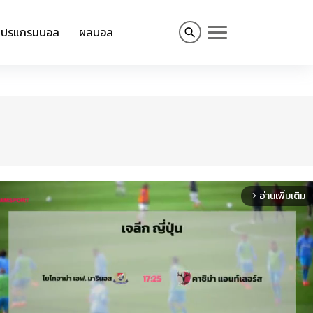
โปรแกรมบอล
ผลบอล
อ่านเพิ่มเติม
arrow_forward_ios