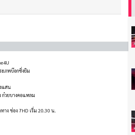
rue4U
ระภพบ๊อกซิ่งยิม
างแสน
สรวง ก๋วยบางคอแหลม
ทาง ช่อง 7HD เริ่ม 20.30 น.