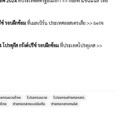
นชิพ 2024
ที่ประเทศสหรัฐอเมริกา >> กอล์ฟ แชนแนล ไทย
ีซ์ รอบฝึกซ้อม
ที่เมลเบิร์น ประเทศออสเตรเลีย >> beIN
ปรตุกีส กรังด์ปรีซ์ รอบฝึกซ้อม
ที่ประเทศโปรตุเกส >>
รแกรมมวยไทย
โปรแกรมมวย
โปรแกรมถ่ายทอดสด
ยไทย
ถ่ายทอดสดแบดมินตัน
ถ่ายทอดสดเทนนิส