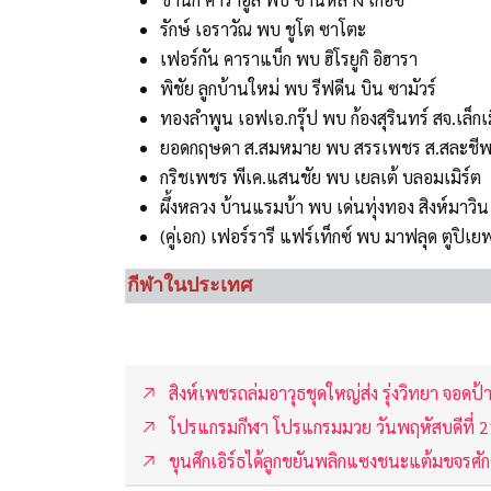
รักษ์ เอราวัณ พบ ชูโต ซาโตะ
เฟอร์กัน คาราแบ็ก พบ ฮิโรยูกิ อิฮารา
พิชัย ลูกบ้านใหม่ พบ รีฟดีน บิน ซามัวร์
ทองลำพูน เอฟเอ.กรุ๊ป พบ ก้องสุรินทร์ สจ.เล็ก
ยอดกฤษดา ส.สมหมาย พบ สรรเพชร ส.สละชี
กริชเพชร พีเค.แสนชัย พบ เยลเต้ บลอมเมิร์ต
ผึ้งหลวง บ้านแรมบ้า พบ เด่นทุ่งทอง สิงห์มาวิน
(คู่เอก) เฟอร์รารี แฟร์เท็กซ์ พบ มาฟลุด ตูปิเย
กีฬาในประเทศ
สิงห์เพชรถล่มอาวุธชุดใหญ่ส่ง รุ่งวิทยา จอดป้
โปรแกรมกีฬา โปรแกรมมวย วันพฤหัสบดีที่ 
ขุนศึกเอิร์ธได้ลูกขยันพลิกแซงชนะแต้มขจรศักด