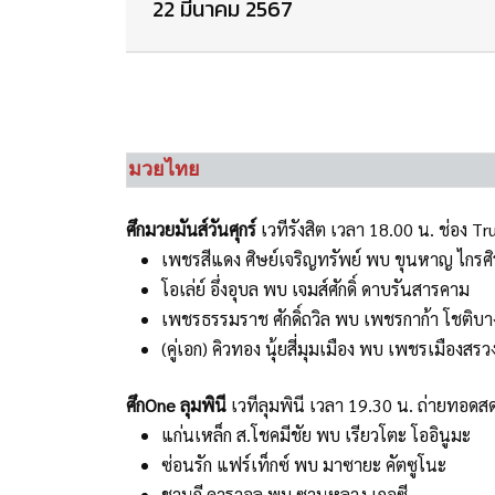
22 มีนาคม 2567
มวยไทย
ศึกมวยมันส์วันศุกร์
เวทีรังสิต เวลา 18.00 น. ช่อง T
เพชรสีแดง ศิษย์เจริญทรัพย์ พบ ขุนหาญ ไกรศิ
โอเล่ย์ อึ่งอุบล พบ เจมส์ศักดิ์ ดาบรันสารคาม
เพชรธรรมราช ศักดิ์ถวิล พบ เพชรกาก้า โชติบ
(คู่เอก) คิวทอง นุ้ยสี่มุมเมือง พบ เพชรเมือง
ศึกOne ลุมพินี
เวทีลุมพินี เวลา 19.30 น. ถ่ายทอดสด
แก่นเหล็ก ส.โชคมีชัย พบ เรียวโตะ โออินูมะ
ซ่อนรัก แฟร์เท็กซ์ พบ มาซายะ คัตซูโนะ
ชานกี คาราอูล พบ ซานหลาง เกอซี