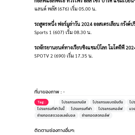
กอล์ฟแอลพีจีเอ ทัวร์ไฟร์ ฮิลส์ เซรี ปาร์ค แชมเปี้ย
แลนด์ พลัส (676) เริ่ม 05.00 น.
รถสูตรหนึ่ง ฟอร์มูล่าวัน 2024 ออสเตรเลียน กรังด์ปร
Sports 1 (607) เริ่ม 08.30 น.
รถจักรยานยนต์ทางเรียบชิงแชมป์โลก โมโตจีพี 2024 โ
SPOTV 2 (690) เริ่ม 17.35 น.
ที่มาของภาพ :
-
Tag :
โปรแกรมเทนนิส
โปรแกรมแบดมินตัน
โป
โปรแกรมกีฬาวันนี้
โปรแกรมกีฬา
โปรแกรมกอล์ฟ
มว
ถ่ายทอดสดวอลเลย์บอล
ถ่ายทอดสดกอล์ฟ
ติดตามช่องทางอื่นๆ: