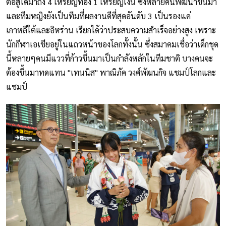
ต่อสู้ได้มาถึง 4 เหรียญทอง 1 เหรียญเงิน ซึ่งหลายคนพัฒนาขึ้นมา
และทีมหญิงยังเป็นทีมที่ผลงานดีที่สุดอันดับ 3 เป็นรองแค่
เกาหลีใต้และอิหร่าน เรียกได้ว่าประสบความสำเร็จอย่างสูง เพราะ
นักกีฬาเอเชียอยู่ในแถวหน้าของโลกทั้งนั้น ซึ่งสมาคมเชื่อว่าเด็กชุด
นี้หลายๆคนมีแววที่ก้าวขึ้นมาเป็นกำลังหลักในทีมชาติ บางคนจะ
ต้องขึ้นมาทดแทน "เทนนิส" พาณิภัค วงศ์พัฒนกิจ แชมป์โลกและ
แชมป์