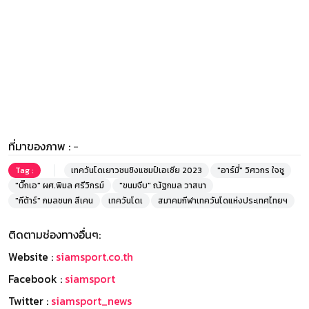
ที่มาของภาพ :
-
Tag :
เทควันโดเยาวชนชิงแชมป์เอเชีย 2023
"อาร์มี่" วิศวกร ใจชู
"บิ๊กเอ" ผศ.พิมล ศรีวิกรม์
"ขนมจีบ" ณัฐกมล วาสนา
"กีต้าร์" กมลชนก สีเคน
เทควันโดเ
สมาคมกีฬาเทควันโดแห่งประเทศไทยฯ
ติดตามช่องทางอื่นๆ:
Website :
siamsport.co.th
Facebook :
siamsport
Twitter :
siamsport_news