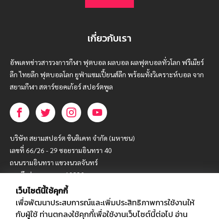
เกี่ยวกับเรา
อัพเดทข่าวสารวงการกีฬา ฟุตบอล ผลบอล ผลฟุตบอลทั่วโลก ฟรีเมียร์
ลีก ไทยลีก ฟุตบอลโลก ยูฟ่าแซมเปี้ยนส์ลีก พร้อมทั้งวิเคราะห์บอล จาก
สยามกีฬา สตาร์ชอคเก้อร์ สปอร์ตพูล
บริษัท สยามสปอร์ต ซินติเคท จำกัด (มหาชน)
เลขที่ 66/26 - 29 ซอยรามอินทรา 40
ถนนรามอินทรา แขวงนวลจันทร์
เขตบึงกุ่ม กรุงเทพฯ 10230
เว็บไซต์นี้ใช้คุกกี้
โทร : 02-5088-000
เพื่อพัฒนาประสบการณ์และเพิ่มประสิทธิภาพการใช้งานให้
อีเมล์ :
webmaster@siamsport.co.th
กับผู้ใช้ ท่านตกลงใช้คุกกี้เพื่อใช้งานเว็บไซต์นี้ต่อไป
อ่าน