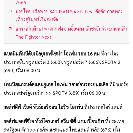
2566
มวยไทย-เรือพาย SAT ISAN Sports Fest คึกคัก ภาคท่อง
เที่ยวสุรินทร์เงินสะพัด
แกร่งเกินต้าน! พงศกร ส่ง จางจื้อหลง นักชกจีนร่วงยกแรกศึก
The Fighter Next
แบดมินตันบีดับเบิลยูเอฟไชน่า โอเพ่น รอบ 16 คน
ที่ฉางโจว
ประเทศจีน ทรูสปอร์ต 3 (668), ทรูสปอร์ต 7 (686), SPOTV 2
(690) เริ่ม 08.00 น.
เทนนิสแกรนด์สแลมยูเอส โอเพ่น รอบก่อนรองชนะเลิศ
ที่นิวยอร์ก
ประเทศสหรัฐอเมริกา >> SPOTV (689) เริ่ม 06.00 น.
กอล์ฟดีพี เวิลด์ ทัวร์ฮอริซอน ไอริช โอเพ่น
ที่ประเทศไอร์แลนด์
กอล์ฟแอลพีจีเอ ทัวร์โครเกอร์ ควีน ซิตี้ แชมเปี้ยนชิพ
ที่ประเทศ
สหรัฐอเมริกา >> กอล์ฟ แชนแนล ไทยแลนด์ พลัส (676) เริ่ม