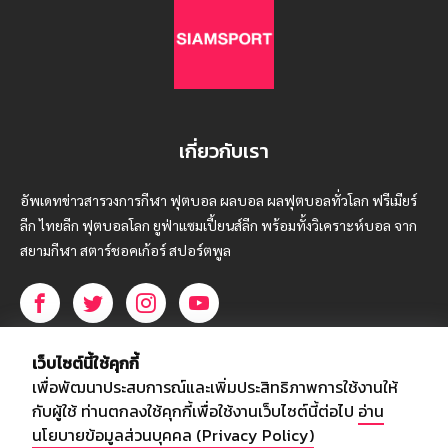
เกี่ยวกับเรา
อัพเดทข่าวสารวงการกีฬา ฟุตบอล ผลบอล ผลฟุตบอลทั่วโลก ฟรีเมียร์
ลีก ไทยลีก ฟุตบอลโลก ยูฟ่าแซมเปี้ยนส์ลีก พร้อมทั้งวิเคราะห์บอล จาก
สยามกีฬา สตาร์ชอคเก้อร์ สปอร์ตพูล
บริษัท สยามสปอร์ต ซินติเคท จำกัด (มหาชน)
เว็บไซต์นี้ใช้คุกกี้
เลขที่ 66/26 - 29 ซอยรามอินทรา 40
เพื่อพัฒนาประสบการณ์และเพิ่มประสิทธิภาพการใช้งานให้
ถนนรามอินทรา แขวงนวลจันทร์
กับผู้ใช้ ท่านตกลงใช้คุกกี้เพื่อใช้งานเว็บไซต์นี้ต่อไป
อ่าน
เขตบึงกุ่ม กรุงเทพฯ 10230
นโยบายข้อมูลส่วนบุคคล (Privacy Policy)