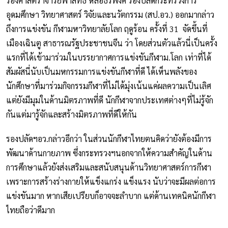
รองศาสตราจารย์พาสิทธิ์ หล่อธีรพงศ์ รองปลัดกระทรวงการ
อุดมศึกษา วิทยาศาสตร์ วิจัยและนวัตกรรม (สป.อว.) ออกมากล่าว
ถึงการแข่งขัน กีฬามหาวิทยาลัยโลก ฤดูร้อน ครั้งที่ 31 จัดขึ้นที่
เมืองเฉินตู สาธารณรัฐประชาชนจีน ว่า โดยส่วนตัวแล้วนี่เป็นครั้ง
แรกที่ได้เข้ามาร่วมในบรรยากาศการแข่งขันกีฬาม.โลก เท่าที่ได้
สัมผัสนี่นับเป็นมหกรรมการแข่งขันกีฬาที่ดี ได้เห็นพลังของ
นักศึกษาที่มาร่วมกิจกรรมกีฬาที่ไม่ได้มุ่งเน้นแค่ผลความเป็นเลิศ
แต่ยังมีมุมในด้านมิตรภาพที่ดี นักกีฬาจากประเทศต่างๆที่ไม่รู้จัก
กันแต่มารู้จักและสร้างมิตรภาพที่ดีให้กัน
รองปลัดฯอว.กล่าวอีกว่า ในส่วนนักกีฬาไทยตนคิดว่ายังต้องมีการ
พัฒนาด้านกายภาพ ซึ่งกระทรวงฯนอกจากให้ความสำคัญในด้าน
การศึกษาแล้วยังส่งเสริมและสนับสนุนด้านวิทยาศาสตร์การกีฬา
เพราะการสร้างร่างกายให้แข็งแกร่ง แข็งแรง นับว่าจะมีผลต่อการ
แข่งขันมาก หากเสียเปรียบก็อาจจะลำบาก แต่ด้านเทคนิคนักกีฬา
ไทยถือว่าดีมาก