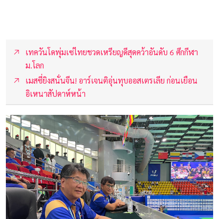
เทควันโดพุ่มเซ่ไทยชวดเหรียญดีสุดคว้าอันดับ 6 ศึกกีฬา
ม.โลก
เมสซี่ยิงสนั่นจีน! อาร์เจนติอุ่นทุบออสเตรเลีย ก่อนเยือน
อิเหนาสัปดาห์หน้า