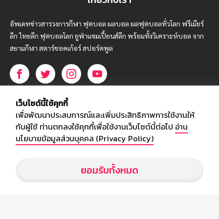
อัพเดทข่าวสารวงการกีฬา ฟุตบอล ผลบอล ผลฟุตบอลทั่วโลก ฟรีเมียร์
ลีก ไทยลีก ฟุตบอลโลก ยูฟ่าแซมเปี้ยนส์ลีก พร้อมทั้งวิเคราะห์บอล จาก
สยามกีฬา สตาร์ชอคเก้อร์ สปอร์ตพูล
บริษัท สยามสปอร์ต ซินติเคท จำกัด (มหาชน)
เว็บไซต์นี้ใช้คุกกี้
เลขที่ 66/26 - 29 ซอยรามอินทรา 40
เพื่อพัฒนาประสบการณ์และเพิ่มประสิทธิภาพการใช้งานให้
ถนนรามอินทรา แขวงนวลจันทร์
กับผู้ใช้ ท่านตกลงใช้คุกกี้เพื่อใช้งานเว็บไซต์นี้ต่อไป
อ่าน
เขตบึงกุ่ม กรุงเทพฯ 10230
นโยบายข้อมูลส่วนบุคคล (Privacy Policy)
โทร : 02-5088-000
ยอมรับทั้งหมด
อีเมล์ :
webmaster@siamsport.co.th
เว็บไซต์ : www.siamsport.co.th