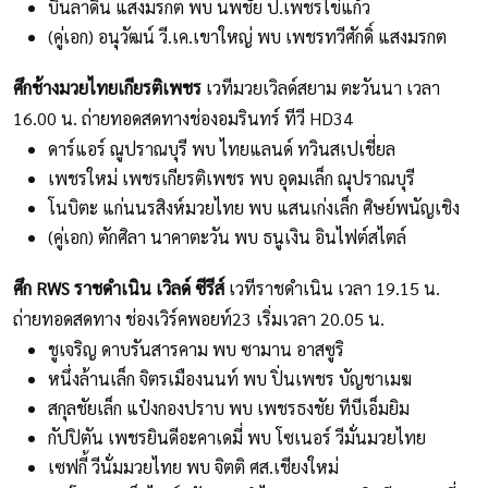
บินลาดิน แสงมรกต พบ นพชัย ป.เพชรไข่แก้ว
(คู่เอก) อนุวัฒน์ วี.เค.เขาใหญ่ พบ เพชรทวีศักดิ์ แสงมรกต
ศึกช้างมวยไทยเกียรติเพชร
เวทีมวยเวิลด์สยาม ตะวันนา เวลา
16.00 น. ถ่ายทอดสดทางช่องอมรินทร์ ทีวี HD34
ดาร์แอร์ ณูปราณบุรี พบ ไทยแลนด์ ทวินสเปเชี่ยล
เพชรใหม่ เพชรเกียรติเพชร พบ อุดมเล็ก ณุปราณบุรี
โนบิตะ แก่นนรสิงห์มวยไทย พบ แสนเก่งเล็ก ศิษย์พนัญเชิง
(คู่เอก) ตักศิลา นาคาตะวัน พบ ธนูเงิน อินไฟต์สไตล์
ศึก RWS ราชดำเนิน เวิลด์ ซีรีส์
เวทีราชดำเนิน เวลา 19.15 น.
ถ่ายทอดสดทาง ช่องเวิร์คพอยท์23 เริ่มเวลา 20.05 น.
ชูเจริญ ดาบรันสารคาม พบ ซามาน อาสซูริ
หนึ่งล้านเล็ก จิตรเมืองนนท์ พบ ปิ่นเพชร บัญชาเมฆ
สกุลชัยเล็ก แป๋งกองปราบ พบ เพชรธงชัย ทีบีเอ็มยิม
กัปปิตัน เพชรยินดีอะคาเดมี่ พบ โซเนอร์ วีมั่นมวยไทย
เซฟกี้ วีนั่มมวยไทย พบ จิตติ ศส.เชียงใหม่