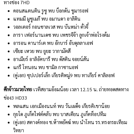
ทางช่อง 7HD
คอนสแตนติน รูซู พบ บ็อกดัน ชูมารอฟ
แทมมี มูซูเมกี พบ อมานดา อาลิคิน
วอลเตอร์ กอนซาลเวส พบ บันหม่า ตั่วจี๋
ลารา เฟอร์นานเดซ พบ เพชรจีจ้า ลูกเจ้าพ่อโรงต้ม
อารอน คานาร์เต พบ อักบาร์ อับดุลลาเอฟ
เซียะ เหวย พบ ยูยะ วากามัตสึ
อาเมียร์ อาลิอัคบารี พบ ดัสติน จอยน์สัน
แกรี โทนอน พบ ชามิล กาซานอฟ
(คู่เอก) ซุปเปอร์เล็ก เกียรติหมู่9 พบ ทาเกียร์ คาลิลอฟ
ศึกจ้าวมวยไทย
เวทีสยามอ้อมน้อย เวลา 12.15 น. ถ่ายทอดสดทาง
ช่อง3 HD33
พลแสน เอกเมืองนนท์ พบ วันเผด็จ เกียรติเขาน้อย
กุยโด ภูเก็ตไฟต์คลับ พบ บาสเตียน ภูเก็ตท็อปทีม
(คู่เอก) สตางค์ทอง ช.ห้าพยัคฆ์ พบ นำโทน รร.ทรงกระเทียม
วิทยา