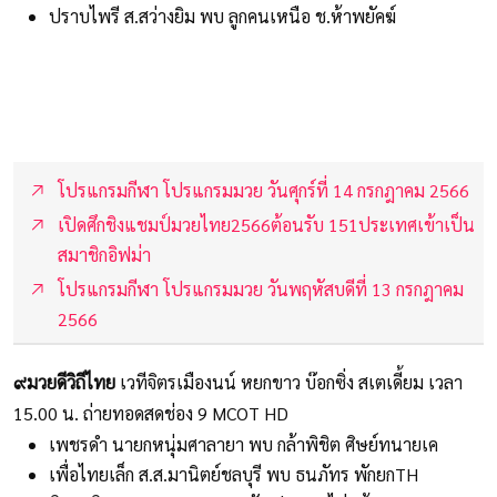
ปราบไพรี ส.สว่างยิม พบ ลูกคนเหนือ ช.ห้าพยัคฆ์
โปรแกรมกีฬา โปรแกรมมวย วันศุกร์ที่ 14 กรกฎาคม 2566
เปิดศึกชิงแชมป์มวยไทย2566ต้อนรับ 151ประเทศเข้าเป็น
สมาชิกอิฟม่า
โปรแกรมกีฬา โปรแกรมมวย วันพฤหัสบดีที่ 13 กรกฎาคม
2566
๙มวยดีวิถีไทย
เวทีจิตรเมืองนน์ หยกขาว บ๊อกซิ่ง สเตเดี้ยม เวลา
15.00 น. ถ่ายทอดสดช่อง 9 MCOT HD
เพชรดำ นายกหนุ่มศาลายา พบ กล้าพิชิต ศิษย์ทนายเค
เพื่อไทยเล็ก ส.ส.มานิตย์ชลบุรี พบ ธนภัทร พักยกTH