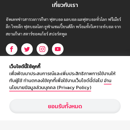
เกี่ยวกับเรา
อัพเดทข่าวสารวงการกีฬา ฟุตบอล ผลบอล ผลฟุตบอลทั่วโลก ฟรีเมียร์
ลีก ไทยลีก ฟุตบอลโลก ยูฟ่าแซมเปี้ยนส์ลีก พร้อมทั้งวิเคราะห์บอล จาก
สยามกีฬา สตาร์ชอคเก้อร์ สปอร์ตพูล
บริษัท สยามสปอร์ต ซินติเคท จำกัด (มหาชน)
เว็บไซต์นี้ใช้คุกกี้
เลขที่ 66/26 - 29 ซอยรามอินทรา 40
เพื่อพัฒนาประสบการณ์และเพิ่มประสิทธิภาพการใช้งานให้
ถนนรามอินทรา แขวงนวลจันทร์
กับผู้ใช้ ท่านตกลงใช้คุกกี้เพื่อใช้งานเว็บไซต์นี้ต่อไป
อ่าน
เขตบึงกุ่ม กรุงเทพฯ 10230
นโยบายข้อมูลส่วนบุคคล (Privacy Policy)
โทร : 02-5088-000
ยอมรับทั้งหมด
อีเมล์ :
webmaster@siamsport.co.th
เว็บไซต์ : www.siamsport.co.th