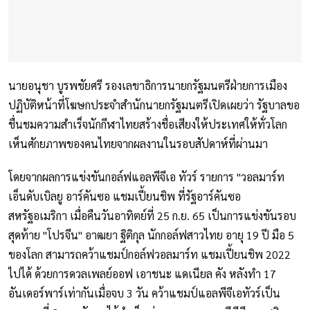
นายอนุชา บูรพชัยศรี รองเลขาธิการนายกรัฐมนตรีฝ่ายการเมือง
ปฏิบัติหน้าที่โฆษกประจำสำนักนายกรัฐมนตรีเปิดเผยว่า รัฐบาลขอ
ชื่นชมความสำเร็จนักกีฬาไทยสร้างชื่อเสียงให้ประเทศให้ทั่วโลก
เห็นศักยภาพของคนไทยจากผลงานในรอบสัปดาห์ที่ผ่านมา
โดยจากผลการแข่งขันกอล์ฟแอลพีจีเอ ทัวร์ รายการ "วอลมาร์ท
เอ็นดับเบิลยู อาร์คันซอ แชมเปี้ยนชิพ ที่รัฐอาร์คันซอ
สหรัฐอเมริกา เมื่อคืนวันอาทิตย์ที่ 25 ก.ย. 65 เป็นการแข่งขันรอบ
สุดท้าย "โปรจีน" อาฒยา ฐิติกุล นักกอล์ฟสาวไทย อายุ 19 ปี มือ 5
ของโลก สามารถคว้าแชมป์กอล์ฟวอลมาร์ท แชมเปี้ยนชิพ 2022
ไปได้ ด้วยการดวลเพลย์ออฟ เอาชนะ แดเนียล คัง หลังทำ 17
อันเดอร์พาร์เท่ากันเมื่อจบ 3 วัน คว้าแชมป์แอลพีจีเอทัวร์เป็น