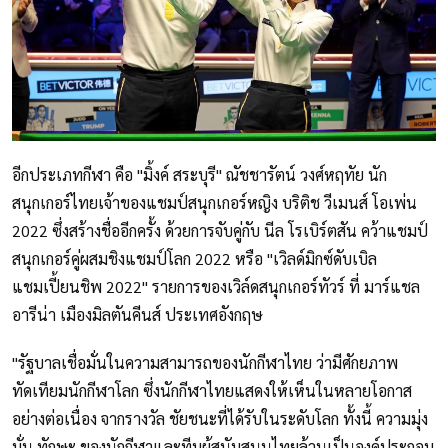
อีกประเภทกีฬา คือ "มิ้งค์ สระบุรี" ณัชชารัตน์ วงศ์หฤทัย นัก
สนุกเกอร์ไทยเจ้าของแชมป์สนุกเกอร์หญิง บริติช วีเมนส์ โอเพ่น
2022 ซึ่งสร้างชื่ออีกครั้ง ด้วยการจับคู่กับ นีล โรเบิร์ตสัน คว้าแชมป์
สนุกเกอร์คู่ผสมชิงแชมป์โลก 2022 หรือ "เวิลด์มิกซ์ดับเบิล
แชมเปี้ยนชิพ 2022" รายการของเวิล์ดสนุกเกอร์ทัวร์ ที่ มาร์แชล
อารีน่า เมืองมิลตันคีนส์ ประเทศอังกฤษ
"รัฐบาลเชื่อมั่นในความสามารถของนักกีฬาไทย ว่ามีศักยภาพ
ทัดเทียมนักกีฬาโลก ซึ่งนักกีฬาไทยแสดงให้เห็นในหลายโอกาส
อย่างต่อเนื่อง จากรางวัล ชัยชนะที่ได้รับในระดับโลก ทั้งนี้ ความมุ่ง
มั่น ทักษะ ของนักกีฬาและทีมผู้สนับสนุนไทยล้วนเป็นองค์ประกอบ