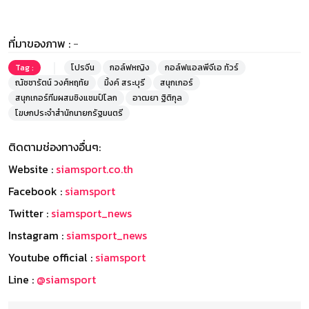
ที่มาของภาพ :
-
Tag :
โปรจีน
กอล์ฟหญิง
กอล์ฟแอลพีจีเอ ทัวร์
ณัชชารัตน์ วงศ์หฤทัย
มิ้งค์ สระบุรี
สนุกเกอร์
สนุกเกอร์ทีมผสมชิงแชมป์โลก
อาฒยา ฐิติกุล
โฆษกประจำสำนักนายกรัฐมนตรี
ติดตามช่องทางอื่นๆ:
Website :
siamsport.co.th
Facebook :
siamsport
Twitter :
siamsport_news
Instagram :
siamsport_news
Youtube official :
siamsport
Line :
@siamsport