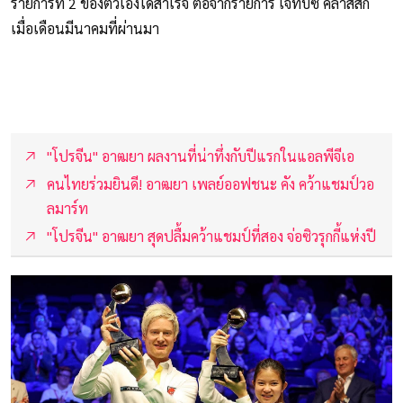
รายการที่ 2 ของตัวเองได้สำเร็จ ต่อจากรายการ เจทีบีซี คลาสสิก
เมื่อเดือนมีนาคมที่ผ่านมา
"โปรจีน" อาฒยา ผลงานที่น่าทึ่งกับปีแรกในแอลพีจีเอ
คนไทยร่วมยินดี! อาฒยา เพลย์ออฟชนะ คัง คว้าแชมป์วอ
ลมาร์ท
"โปรจีน" อาฒยา สุดปลื้มคว้าแชมป์ที่สอง จ่อซิวรุกกี้แห่งปี