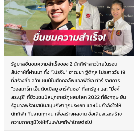
รัฐบาลชื่นชมความสำเร็จของ 2 นักกีฬาสาวไทยในรอบ
สัปดาห์ที่ผ่านมา ทั้ง "โปรจีน" อาฒยา ฐิติกุล โปรสาววัย 19
ที่สร้างชื่อ คว้าแชมป์ในศึกกอล์ฟแอลพีจีเอ ทัวร์ รายการ
"วอลมาร์ท เอ็นดับเบิลยู อาร์คันซอ" ที่สหรัฐฯ และ "มิ้งค์
สระบุรี" ที่ซิวแชมป์สนุกเกอร์คู่ผสมโลก 2022 ที่อังกฤษ ยัน
รัฐบาลพร้อมสนับสนุนกีฬาทุกประเภท และเป็นกำลังใจให้
นักกีฬา ทีมงานทุกคน เพื่อสร้างผลงาน ชื่อเสียงและสร้าง
ความภาคภูมิใจให้กับแฟนๆกีฬาไทยต่อไป