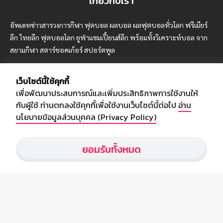
เกี่ยวกับเรา
อัพเดทข่าวสารวงการกีฬา ฟุตบอล ผลบอล ผลฟุตบอลทั่วโลก ฟรีเมียร์
ลีก ไทยลีก ฟุตบอลโลก ยูฟ่าแซมเปี้ยนส์ลีก พร้อมทั้งวิเคราะห์บอล จาก
สยามกีฬา สตาร์ชอคเก้อร์ สปอร์ตพูล
เว็บไซต์นี้ใช้คุกกี้
เพื่อพัฒนาประสบการณ์และเพิ่มประสิทธิภาพการใช้งานให้
บริษัท สยามสปอร์ต ซินติเคท จำกัด (มหาชน)
กับผู้ใช้ ท่านตกลงใช้คุกกี้เพื่อใช้งานเว็บไซต์นี้ต่อไป
อ่าน
เลขที่ 66/26 - 29 ซอยรามอินทรา 40
นโยบายข้อมูลส่วนบุคคล (Privacy Policy)
ถนนรามอินทรา แขวงนวลจันทร์
เขตบึงกุ่ม กรุงเทพฯ 10230
ยอมรับทั้งหมด
โทร : 02-5088-000
อีเมล์ :
webmaster@siamsport.co.th
เว็บไซต์ : www.siamsport.co.th