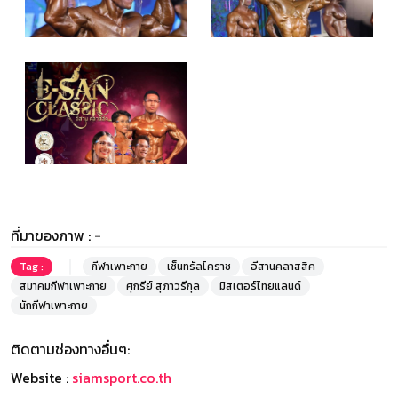
ที่มาของภาพ :
-
Tag :
กีฬาเพาะกาย
เซ็นทรัลโคราช
อีสานคลาสสิค
สมาคมกีฬาเพาะกาย
ศุกรีย์ สุภาวรีกุล
มิสเตอร์ไทยแลนด์
นักกีฬาเพาะกาย
ติดตามช่องทางอื่นๆ:
Website :
siamsport.co.th