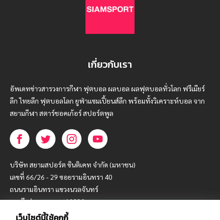
เกี่ยวกับเรา
อัพเดทข่าวสารวงการกีฬา ฟุตบอล ผลบอล ผลฟุตบอลทั่วโลก ฟรีเมียร์
ลีก ไทยลีก ฟุตบอลโลก ยูฟ่าแซมเปี้ยนส์ลีก พร้อมทั้งวิเคราะห์บอล จาก
สยามกีฬา สตาร์ชอคเก้อร์ สปอร์ตพูล
บริษัท สยามสปอร์ต ซินติเคท จำกัด (มหาชน)
เลขที่ 66/26 - 29 ซอยรามอินทรา 40
ถนนรามอินทรา แขวงนวลจันทร์
เขตบึงกุ่ม กรุงเทพฯ 10230
เว็บไซต์นี้ใช้คุกกี้