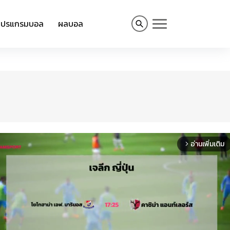
โปรแกรมบอล
ผลบอล
อ่านเพิ่มเติม
arrow_forward_ios