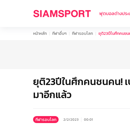
ฟุตบอลต่างประ
หน้าหลัก
กีฬาอื่นๆ
กีฬารอบโลก
ยุติ23ปีในศึกคนชนค
ยุติ23ปีในศึกคนชนคน! เบ
มาอีกแล้ว
กีฬารอบโลก
2/2/2023
00:01