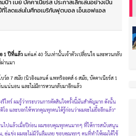
ป้า เบย์ บัคคาเนียร์ส ประกาสเลิกเล่นอย่างเป็น
23 ปีที่โลดแล่นในศึกอเมริกันฟุตบอล เอ็นเอฟแอล
อ 1 ปีที่แล้ว
แต่แค่ 40 วันเท่านั้นเจ้าตัวเปลี่ยนใจ และหวนกลับ
ที่ผ่านมา
ร์โบว์ล 7 สมัย (นิวอิงแลนด์ แพทริออตส์ 6 สมัย, บัคคาเนียร์ส 1
กเล่นแน่นอน และไม่มีการหวนกลับมาอีกแล้ว
งรีไทร์ ผมรู้ว่ากระบวนการตัดสินใจครั้งนี้มันสำคัญมาก ดังนั้น
วีดิโอ และบอกให้พวกคุณทุกคนได้รู้ก่อนว่าผมจะไม่ยื้ออีกแล้ว"
เล่นไปแล้วเมื่อปีก่อน ผมขอบคุณทุกคนมากๆ ที่ให้การสนับสนุน
 คู่แข่ง ผมจะไม่มีวันลืมเลย ขอบคุณทุกๆ คนที่ทำให้ผมได้ใช้