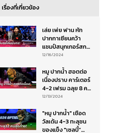
เรื่องที่เกี่ยวข้อง
เล่ย เพ่ย ฟาน หัก
ปากกาเซียนคว้า
แชมป์สนุกเกอร์สก
อตติชโอเพ่น
12/16/2024
หมู ปากน้ำ ฮอตต่อ
เนื่องปราบ คาร์เตอร์
4-2 เฟรม ฉลุย 8 คน
สอยคิวสกอตติช
12/13/2024
โอเพ่น
"หมู ปากน้ำ" เชือด
วัลเด้น 4-3 ทะลุชน
ของแข็ง "เซลบี้”