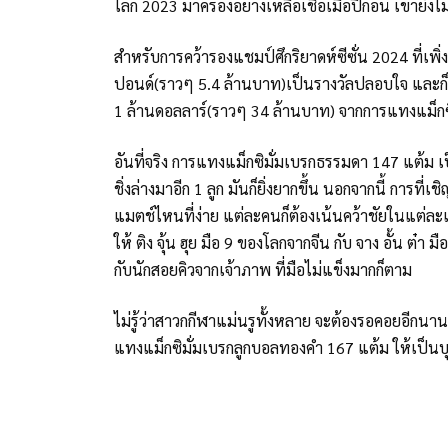
โลก 2023 มาครองอย่างเหลือเชื่อเมื่อปีก่อน เขายั
สำหรับการคว้ารองแชมป์ศึกริยาดห์ซีซั่น 2024 ที่เพิ
ปอนด์(ราวๆ 5.4 ล้านบาท)เป็นรางวัลปลอบใจ และก็เ
1 ล้านดอลลาร์(ราวๆ 34 ล้านบาท) จากการแทงแม็กซ
อันที่จริง การแทงแม็กซิมั่มเบรกธรรมดา 147 แต้ม เป็
ชิ่งล่างมาอีก 1 ลูก มันก็ยิ่งยากขึ้น นอกจากนี้ การท
แมตช์ไหนที่ง่าย แต่ละคนก็ต้องเน้นคว้าชัยในแต่ละเ
ให้ ติง จุ้น ฮุย มือ 9 ของโลกจากจีน กับ จาง อั้น 
กับนักสอยคิวจากเจ้าภาพ ที่มือไม่แข็งมากก็ตาม
ไม่รู้ว่าสาวกกีฬาแม่นรูทั้งหลาย จะต้องรอคอยอีกนาน
แทงแม็กซิมั่มเบรกลูกบอลทองคำ 167 แต้ม ให้เป็น