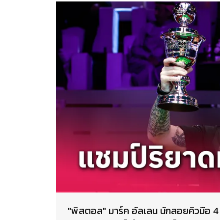
"พิสตอล" มาร์ค อัลเลน นักสอยคิวมือ 