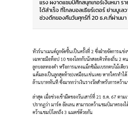
แรง ผงาดแชมป์ศึกสนุกเกอร์เงินหนา รายก
ได้สำเร็จ ที่โกลบอลเธียร์เตอร์ ย่านบูเลวา
ช่วงดึกของคืนวันศุกร์ที่ 20 ธ.ค.ที่ผ่านมา
ทัวร์นาเมนต์ถูกจัดขึ้นเป็นครั้งที่ 2 ซึ่งฝ่ายจัดการแ
เฉพาะมือท็อป 10 ของโลกกับนักสอยคิวท้องถิ่น 2 คนที
ลูกบอลทองคำ หรือการแทงแม็กซิมั่มเบรกตบไม้เดียว 
แต้มลงเป็นลูกสุดท้าย)เหมือนเช่นเคย หากใครทำได้
ล้านบาททันที ซึ่งมากกว่าเงินรางวัลสำหรับการคว้า
ล่าสุด เมื่อช่วงเช้ามืดของวันเสาร์ที่ 21 ธ.ค. 67 
ปรากฏว่า มาร์ค อัลเลน สามารถคว้าแชมป์มาครองได
คว้าแชมป์โลกถึง 3 แมตช์ด้วยกัน