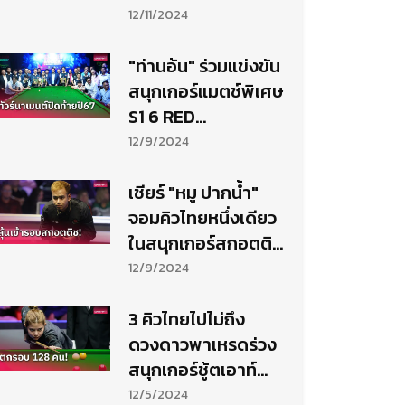
สอยคิวสกอตติช
12/11/2024
โอเพ่น
"ท่านอ้น" ร่วมแข่งขัน
สนุกเกอร์แมตช์พิเศษ
S1 6 RED
HANDICAP 2024
12/9/2024
เชียร์ "หมู ปากน้ำ"
จอมคิวไทยหนึ่งเดียว
ในสนุกเกอร์สกอตติช
โอเพ่น
12/9/2024
3 คิวไทยไปไม่ถึง
ดวงดาวพาเหรดร่วง
สนุกเกอร์ชู้ตเอาท์
2024
12/5/2024