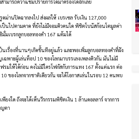
งไม่สามารถคว้าแชมป์รายการใดมาครองได้อีกเลย
่งรูดม่านปิดฉากลงไป ส่งผลให้ เบรเซล รับเงิน 127,000
ป็นไปตามคาด ที่ยังไม่มีจอมคิวคนใด พิชิตโบนัสก้อนโตมูลค่า
ิมั่มเบรกลูกบอลทองคำ 167 แต้มได้
นเรื่องที่นานๆเกิดขึ้นทีอยู่แล้ว และพอเพิ่มลูกบอลทองคำที่ฝัง
ี่เชิญเฉพาะผู้เล่นท็อป 10 ของโลกมาบรรเลงเพลงคิวกัน มันไม่มี
ฟรมให้ได้ก่อน คงไม่มีใครโฟกัสกับการแทง 167 ตั้งแต่แรก ต่อ
ต๋า มือ 10 ของโลกจากชาติเดียวกัน จะได้โอกาสเล่นในรอบ 12 คนพบ
เพียงใด ถึงจะได้เห็นวีรกรรมพิชิตเงิน 1 ล้านดอลลาร์ จากการ
บุญตา