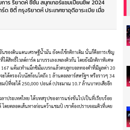
าร ริยาดห์ ซีซั่น สนุกเกอร์แชมเปี้ยนชิพ 2024
ร์ด ซิตี้ กรุงริยาดห์ ประเทศซาอุดีอาระเบีย เมื่อ
ข่งขันของดินแดนเศรษฐีน้ำมัน ยังคงใช้กติกาเดิม นั่นก็คือการเชิญ
่ได้สิทธิ์ไวลด์การ์ด มาบรรเลงเพลงคิวกัน โดยยังมีกติกาพิเศษ
167 แต้ม(ทำแม็กซิมั่มเบรกแล้วตบลูกบอลทองคำที่มีมูลค่า 20
 จะได้ครองโบนัสก้อนโตถึง 1 ล้านดอลลาร์สหรัฐฯ หรือราวๆ 34
แชมป์ที่จะได้ 250,000 ปอนด์ (ประมาณ 10.7 ล้านบาท)เสียอีก
ตามเวลาประเทศไทย ได้บทสรุปของการแข่งขันไปเป็นที่เรียบร้อย
้ โดยตลอดเส้นทางก่อนคว้าแชมป์ เขาต้องปราบจอมคิวที่เคย