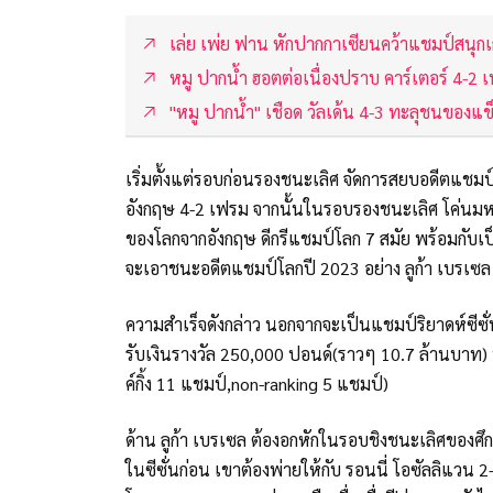
เล่ย เพ่ย ฟาน หักปากกาเซียนคว้าแชมป์สนุก
หมู ปากน้ำ ฮอตต่อเนื่องปราบ คาร์เตอร์ 4-2
"หมู ปากน้ำ" เชือด วัลเด้น 4-3 ทะลุชนของแข
เริ่มตั้งแต่รอบก่อนรองชนะเลิศ จัดการสยบอดีตแชมป์
อังกฤษ 4-2 เฟรม จากนั้นในรอบรองชนะเลิศ โค่นมหา
ของโลกจากอังกฤษ ดีกรีแชมป์โลก 7 สมัย พร้อมกับเป
จะเอาชนะอดีตแชมป์โลกปี 2023 อย่าง ลูก้า เบรเซ
ความสำเร็จดังกล่าว นอกจากจะเป็นแชมป์ริยาดห์ซีซั
รับเงินรางวัล 250,000 ปอนด์(ราวๆ 10.7 ล้านบาท) 
ค์กิ้ง 11 แชมป์,non-ranking 5 แชมป์)
ด้าน ลูก้า เบรเซล ต้องอกหักในรอบชิงชนะเลิศของศึกร
ในซีซั่นก่อน เขาต้องพ่ายให้กับ รอนนี่ โอซัลลิแวน 