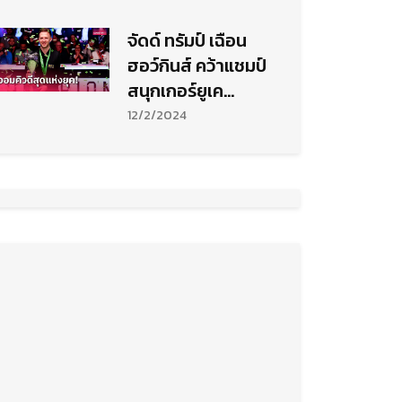
จัดด์ ทรัมป์ เฉือน
ฮอว์กินส์ คว้าแชมป์
สนุกเกอร์ยูเค
แชมเปี้ยนชิพสมัยที่ 2
12/2/2024