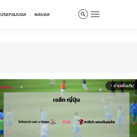
โปรแกรมบอล
ผลบอล
อ่านเพิ่มเติม
arrow_forward_ios