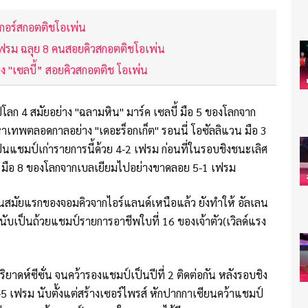
เกอร์สกอตติชโอเพ่น
 เฟรม ฉลุย 8 คนสอยคิวสกอตติชโอเพ่น
็ง "เซลบี้” สอยคิวสกอตติช โอเพ่น
โลก 4 สมัยอย่าง "ฉลามหิน" มาร์ค เซลบี้ มือ 5 ของโลกจาก
เทพตลอดกาลอย่าง "เดอะร็อกเก็ต" รอนนี่ โอซัลลิแวน มือ 3
็นแชมป์เก่ารายการนี้ด้วย 4-2 เฟรม ก่อนที่ในรอบชิงชนะเลิศ
ล มือ 8 ของโลกจากเบลเยียมไปอย่างขาดลอย 5-1 เฟรม
่นสมัยแรกของจอมคิวจากไอร์แลนด์เหนือแล้ว ยังทำให้ อัลเลน
นับเป็นถ้วยแชมป์รายการอาชีพใบที่ 16 ของเจ้าตัว(เวิลด์แรง
ิยาดห์ซีซั่น จนคว้ารองแชมป์เป็นปีที่ 2 ติดต่อกัน หลังรอบชิง
2-5 เฟรม นับตั้งแต่สร้างเซอร์ไพรส์ หักปากกาเซียนคว้าแชมป์