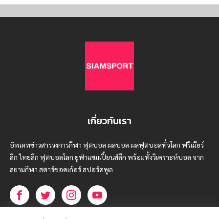
เกี่ยวกับเรา
อัพเดทข่าวสารวงการกีฬา ฟุตบอล ผลบอล ผลฟุตบอลทั่วโลก ฟรีเมียร์
ลีก ไทยลีก ฟุตบอลโลก ยูฟ่าแซมเปี้ยนส์ลีก พร้อมทั้งวิเคราะห์บอล จาก
สยามกีฬา สตาร์ชอคเก้อร์ สปอร์ตพูล