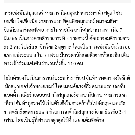
การแข่งขันสนุกเกอร์ รายการ นิคมอุตสาหกรรมฯ คิว สคูล โซน
เอเชีย-โอเชียเนีย รายการแรก ที่ศูนฝึกสนุกเกอร์ สมาคมกีฬา
บิลเลียดแห่งเทศไทย ภายในราชมังคลากีฬาสถาน กกท. เมื่อ 7
มิ.ย.66 เป็นการดวลคิวรายการที่ 2 รายการนี้ คัดเอาจอมคิวรายการ
ละ 2 คน ไปเล่นอาชีพโลก 2 ฤดูกาล โดยเป็นการแข่งขันขันในรอบ
แรก แข่งระบบ 4 ใน 7 เฟรม มีบรรดานักสอยคิวจากทั่วเอเชีย เดิน
ทางเข้าร่วมแข่งขันจำนวนทั้งสิ้น 110 คน
ไฮไลต์ของวันเป็นการพบกันระหว่าง "ท็อป จันท์" พงศกร จงใจรักษ์
นักสนุกเกอร์เจ้าของแชมป์ไทยแลนด์แรงค์กิ้ง สนามแรก เจอกับ
แบตตี้ กาเดียร์ แอบบาส นักสนุกเกอร์จากปากีสถาน รายการแรก
"ท็อป จันท์" ถูกวางให้เป็นตัวเต็งในการคว้าตั๋วไปอังกฤษ แต่เกิด
การพลิกล็อคตกรอบแรกด้วยการแพ้ นักสนุกเกอร์จาก อินเดีย 3-4
เฟรม โดยเป็นผู้ที่ทำเบรกสูงสุดไว้ที่ 135 แต้มอีกด้วย