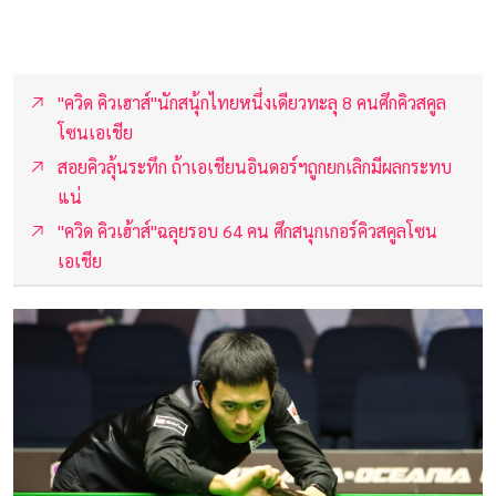
"ควิด คิวเฮาส์"นักสนุ้กไทยหนึ่งเดียวทะลุ 8 คนศึกคิวสคูล
โซนเอเชีย
สอยคิวลุ้นระทึก ถ้าเอเชียนอินดอร์ฯถูกยกเลิกมีผลกระทบ
แน่
"ควิด คิวเฮ้าส์"ฉลุยรอบ 64 คน ศึกสนุกเกอร์คิวสคูลโซน
เอเชีย