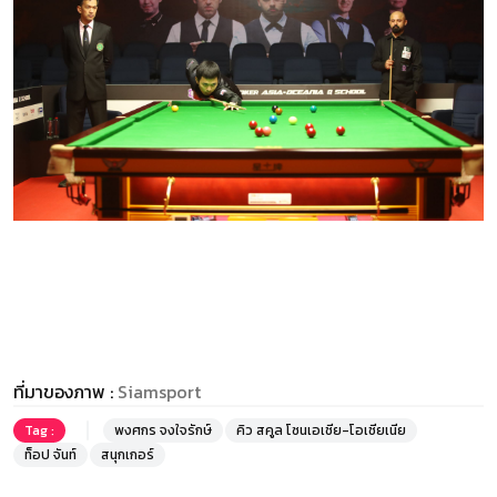
ที่มาของภาพ :
Siamsport
Tag :
พงศกร จงใจรักษ์
คิว สคูล โซนเอเชีย-โอเชียเนีย
ท็อป จันท์
สนุกเกอร์