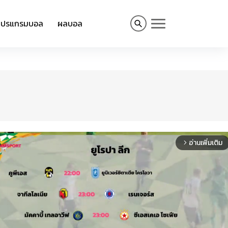
โปรแกรมบอล
ผลบอล
อ่านเพิ่มเติม
arrow_forward_ios