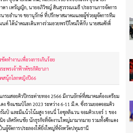
ธาดา เหรัญญิก, นายอภิวิชญ์ สินสุวรรณเมธี ประธานการจัดการ
ายอำนาจ ชยานุรักษ์ ที่ปรึกษาสมาคมและผู้ช่วยผูจัดการทีม
ารุมนต์ ได้นำคณะเดินทางร่วมอวยพรปีใหม่ให้กับ นายสมศักดิ์
งชัดทำงานเพื่อวงการเกินร้อย
ะพรเจ้าฟ้าพัชรกิติยาภา
าพสนุ้กโลกหญิงปี66
รแกรมสอยคิวปีกระต่ายทอง 2566 มีงานยักษ์ที่สมาคมต้องเตรียม
 แดง ชิงแชมป์โลก 2023 ระหว่าง 6-11 มี.ค. ซึ่งรวมยอดจอมคิว
 ทรัมป์ และมีแน้วโน้มสูง รอนนี่ โอซุลลิแวน จอมคิวเบอร์ 1 ของ
จ เลิศรัตนชัย นักธุรกิจที่จัดงานใหญ่มามากมาย รวมทั้งศึกแดง
นผู้จัดการประลองให้ยิ่งใหญ่ที่จังหวัดปทุมธานี