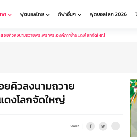
เทศ
ฟุตบอลไทย
กีฬาอื่นๆ
ฟุตบอลโลก 2026
ิหารสอยคิวลงนามถวายพระพร"พระองค์ภา"ย้ำ6แดงโลกจัดใหญ่
รสอยคิวลงนามถวาย
แดงโลกจัดใหญ่
Share