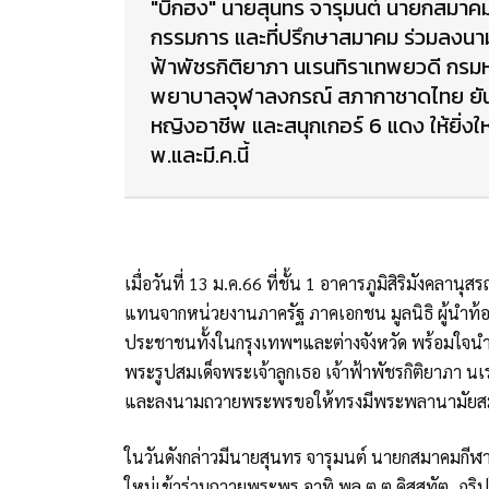
"บิ๊กฮง" นายสุนทร จารุมนต์ นายกสมา
กรรมการ และที่ปรึกษาสมาคม ร่วมลงนา
ฟ้าพัชรกิติยาภา นเรนทิราเทพยวดี กรม
พยาบาลจุฬาลงกรณ์ สภากาชาดไทย ยันปี
หญิงอาชีพ และสนุกเกอร์ 6 แดง ให้ยิ่งให
พ.และมี.ค.นี้
เมื่อวันที่ 13 ม.ค.66 ที่ชั้น 1 อาคารภูมิสิริมังค
แทนจากหน่วยงานภาครัฐ ภาคเอกชน มูลนิธิ ผู้นำท้องถ
ประชาชนทั้งในกรุงเทพฯและต่างจังหวัด พร้อมใจนำ
พระรูปสมเด็จพระเจ้าลูกเธอ เจ้าฟ้าพัชรกิติยาภา 
และลงนามถวายพระพรขอให้ทรงมีพระพลานามัยสม
ในวันดังกล่าวมีนายสุนทร จารุมนต์ นายกสมาคมกี
ใหม่เข้าร่วมถวายพระพร อาทิ พล.ต.ต.ดิสสทัต ภูริ