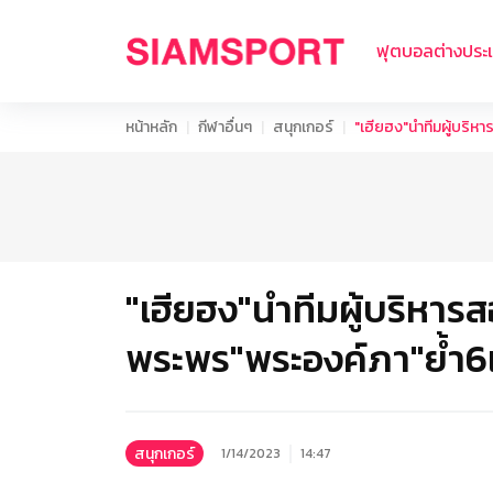
ฟุตบอลต่างประ
หน้าหลัก
กีฬาอื่นๆ
สนุกเกอร์
"เฮียฮง"นำทีมผู้บร
"เฮียฮง"นำทีมผู้บริหา
พระพร"พระองค์ภา"ย้ำ6
สนุกเกอร์
1/14/2023
14:47