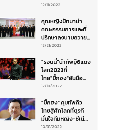
ภาพสนุ้กโลกหญิง
12/11/2022
ปี66
คุณหญิงปัทมานำ
คณะกรรมการและที่
ปรึกษาลงนามถวาย
พระพรเจ้าฟ้าพัชรกิติ
12/21/2022
ยาภา
"รอนนี่"นำทัพบู๊6แดง
โลก2023ที่
ไทย"บิ๊กฮง"ยันมือ
พระกาฬร่วมดวลคิว
12/18/2022
เพียบ
"บิ๊กฮง" คุมทัพคิว
ไทยสู้ศึกโลกที่ตุรกี
มั่นใจทีมหญิง-ซีเนียร
ชายมีลุ้นแชมป์
10/31/2022