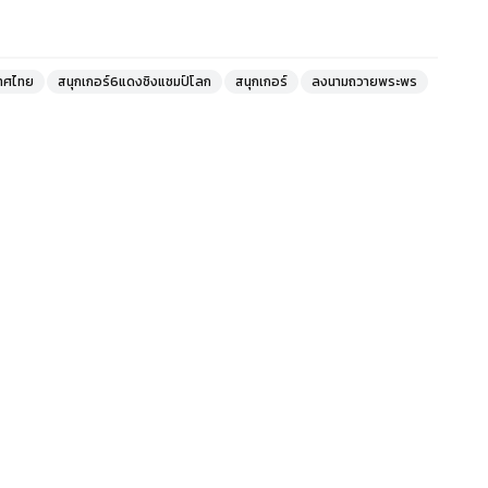
เทศไทย
สนุกเกอร์6แดงชิงแชมป์โลก
สนุกเกอร์
ลงนามถวายพระพร