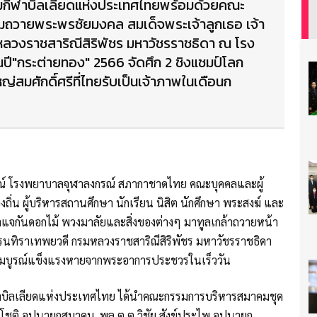
คมกีฬาบิลเลียดแห่งประเทศไทยพร้อมด้วยคณะ
มถวายพระพรชัยมงคล สมเด็จพระเจ้าลูกเธอ เจ้า
หลวงราชสาริณีสิริพัชร มหาวัชรราชธิดา ณ โรง
"กระต่ายทอง" 2566 จัดศึก 2 ชิงแชมป์โลก
ญ่สมศักดิ์ศรีที่ไทยรับเป็นเจ้าภาพในเดือนก
ลานุสรณ์ โรงพยาบาลจุฬาลงกรณ์ สภากาชาดไทย คณะบุคคลและผู้
ิ่น ผู้บริหารสถานศึกษา นักเรียน นิสิต นักศึกษา พระสงฆ์ และ
แจกันดอกไม้ พวงมาลัยและสิ่งของต่างๆ มาทูลเกล้าถวายหน้า
นเรนทิราเทพยวดี กรมหลวงราชสาริณีสิริพัชร มหาวัชรราชธิดา
บูรณ์แข็งแรงหายจากพระอาการประชวรในเร็ววัน
ฬาบิลเลียดแห่งประเทศไทย ได้นำคณะกรรมการบริหารสมาคมชุด
ปโชติ อุปนายกสมาคม, พล.ต.ต.วิชัย สังข์ประไพ อุปนายก