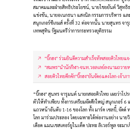
สมาคมและฝ่ายสิทธิประโยชน์, นายไชยยันต์ วิสุทธิ
แข่งขัน, นายอเนกธนา แสงนิล กรรมการบริหาร และน
สนุกเกอร์ซีเกมส์ ครั้งที่ 32 ต่อจากนั้น นายสุนทร จ
เทพสุทิน รัฐมนตรีว่าการกระทรวงยุติธรรม
"บิ๊กฮง" ร่วมยินดีความสำเร็จทัพสอยคิวไทยแจ
"สมพร"นำนักกีฬา-จนท.วอลเลย์ลงนามถวายพร
สอยคิวไทยคึกคัก"บิ๊กฮง"ยันจัด6แดงโลก-เจ้าภ
“บิ๊กฮง" สุนทร จารุมนต์ นายกสอยคิวไทย เผยว่าโป
ตัวให้ทำเพียบ ทั้งการเตรียมจัดศึกใหญ่ สนุกเกอร์ 6
แถวหน้าอันดับ 1-16 ของโลก ทั้ง มาร์ค เซลบี้, จัดด์
โลก มาร่วมประลอง โดยเฉพาะได้พ่องานอย่าง นายวินิ
เดือด แมนเชสเตอร์ยูไนเต็ด ปะทะ ลิเวอร์พูล จะมาเป็