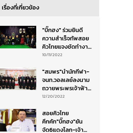
เรื่องที่เกี่ยวข้อง
"บิ๊กฮง" ร่วมยินดี
ความสำเร็จทัพสอย
คิวไทยแจงชัดทำงาน
เพื่อวงการเกินร้อย
10/11/2022
"สมพร"นำนักกีฬา-
จนท.วอลเลย์ลงนาม
ถวายพระพรเจ้าฟ้า
พัชรกิติยาภา
12/20/2022
สอยคิวไทย
คึกคัก"บิ๊กฮง"ยัน
จัด6แดงโลก-เจ้า