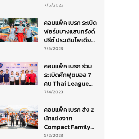
และ 6 รายการ B-
7/6/2023
Quick Thailand
Super Series 2023
คอมแพ็ค เบรก ระเบิด
ฟอร์มบางแสนกรังด์
ปรีซ์ ประเดิมโพเดียม
สนามแรก Toyota
7/5/2023
Gazoo Racing
Motorsport 2023
คอมแพ็ค เบรก ร่วม
ระเบิดศึกฟุตบอล 7
คน Thai League
Fans’ Cup 2023 ชิง
7/4/2023
เงินรางวัลกว่า 2 แสน
บาท
คอมแพ็ค เบรก ส่ง 2
นักแข่งจาก
Compact Family
Club สู้ศึกปิกอัพ B-
5/2/2023