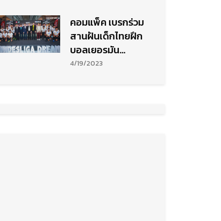
Quick Thailand
Super Series 2023
คอมแพ็ค เบรกร่วม
สานฝันเด็กไทยฝึก
บอลเยอรมัน
โครงการ"เตะ ล่า ฝัน"
4/19/2023