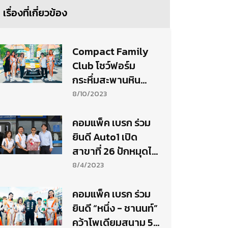
เรื่องที่เกี่ยวข้อง
Compact Family
Club โชว์ฟอร์ม
กระหึ่มสะพานหิน
จ.ภูเก็ต ขึ้นโพเดียม
8/10/2023
ยกทีมสนาม 2
Toyota Gazoo
คอมแพ็ค เบรก ร่วม
Racing Motorsport
ยินดี Auto1 เปิด
2023
สาขาที่ 26 ปักหมุดไท
วัสดุ สมุทรปราการ
8/4/2023
คอมแพ็ค เบรก ร่วม
ยินดี “หนึ่ง - ชานนท์”
คว้าโพเดียมสนาม 5