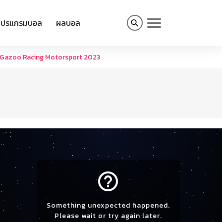
โปรแกรมบอล
ผลบอล
ota Gazoo Racing Motorsport 2023
help_outline
Something unexpected happened.
Please wait or try again later.