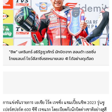
"ชิพ" นครินทร์ อธิรัฐภูวภัทร์ นักบิดจาก ฮอนด้า เรซซิ่ง
ไทยแลนด์ โชว์ลีลาซิ่งรถหมายเลข 41 ได้อย่างดุเดือด
การแข่งขันรายการ เอเชีย โร้ด เรซซิ่ง แชมเปี้ยนชิพ 2023 รุ่นซู
เปอร์สปอร์ต 600 ซีซี เรซแรก โดยเบียดกับนักบิดต่างชาติอย่างสูสี