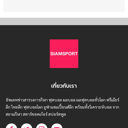
เกี่ยวกับเรา
อัพเดทข่าวสารวงการกีฬา ฟุตบอล ผลบอล ผลฟุตบอลทั่วโลก ฟรีเมียร์
ลีก ไทยลีก ฟุตบอลโลก ยูฟ่าแซมเปี้ยนส์ลีก พร้อมทั้งวิเคราะห์บอล จาก
สยามกีฬา สตาร์ชอคเก้อร์ สปอร์ตพูล