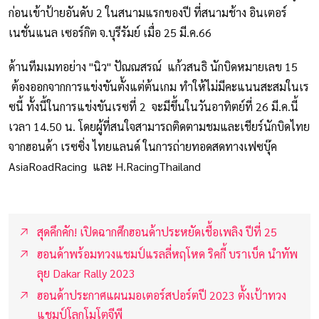
ก่อนเข้าป้ายอันดับ 2 ในสนามแรกของปี ที่สนามช้าง อินเตอร์
เนชั่นแนล เซอร์กิต จ.บุรีรัมย์ เมื่อ 25 มี.ค.66
ด้านทีมเมทอย่าง "นิว" ปัณณสรณ์ แก้วสนธิ นักบิดหมายเลข 15
ต้องออกจากการแข่งขันตั้งแต่ต้นเกม ทำให้ไม่มีคะแนนสะสมในเร
ซนี้ ทั้งนี้ในการแข่งขันเรซที่ 2 จะมีขึ้นในวันอาทิตย์ที่ 26 มี.ค.นี้
เวลา 14.50 น. โดยผู้ที่สนใจสามารถติดตามชมและเชียร์นักบิดไทย
จากฮอนด้า เรซซิ่ง ไทยแลนด์ ในการถ่ายทอดสดทางเฟซบุ๊ค
AsiaRoadRacing และ H.RacingThailand
สุดคึกคัก! เปิดฉากศึกฮอนด้าประหยัดเชื้อเพลิง ปีที่ 25
ฮอนด้าพร้อมทวงแชมป์แรลลี่หฤโหด ริคกี้ บราเบ็ค นำทัพ
ลุย Dakar Rally 2023
ฮอนด้าประกาศแผนมอเตอร์สปอร์ตปี 2023 ตั้งเป้าทวง
แชมป์โลกโมโตจีพี