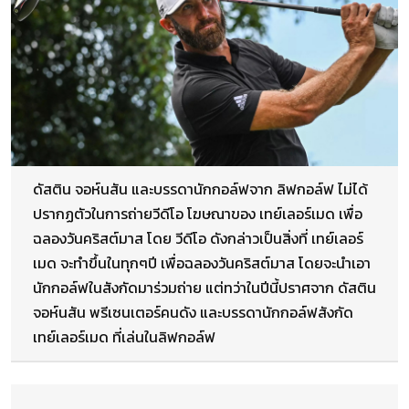
ดัสติน จอห์นสัน และบรรดานักกอล์ฟจาก ลิฟกอล์ฟ ไม่ได้
ปรากฏตัวในการถ่ายวีดีโอ โฆษณาของ เทย์เลอร์เมด เพื่อ
ฉลองวันคริสต์มาส โดย วีดีโอ ดังกล่าวเป็นสิ่งที่ เทย์เลอร์
เมด จะทำขึ้นในทุกๆปี เพื่อฉลองวันคริสต์มาส โดยจะนำเอา
นักกอล์ฟในสังกัดมาร่วมถ่าย แต่ทว่าในปีนี้ปราศจาก ดัสติน
จอห์นสัน พรีเซนเตอร์คนดัง และบรรดานักกอล์ฟสังกัด
เทย์เลอร์เมด ที่เล่นในลิฟกอล์ฟ