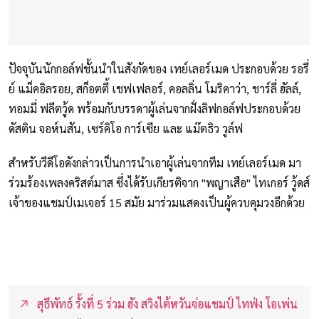
ปัจจุบันนักกอล์ฟชั้นนำในสังกัดของ เทย์เลอร์เมด ประกอบด้วย รอรี่
ย์ แม็คอิลรอย, สก็อตตี้ เชฟเฟลอร์, คอลลิ่น โมริคาว่า, ชาร์ลี่ ฮัลล์,
ทอมมี่ ฟลีตวู้ด พร้อมกับบรรดาผู้เล่นจากฝั่งลิฟกอล์ฟประกอบด้วย
ดัสติน จอห์นสัน, เซร์คิโอ การ์เซีย และ แม๊ตธิว วูล์ฟ
สำหรับวีดีโอดังกล่าวเป็นการนำเอาผู้เล่นจากทีม เทย์เลอร์เมด มา
ร่วมร้องเพลงคริสต์มาส ซึ่งได้รับเกียรติจาก "พญาเสือ" ไทเกอร์ วู้ดส์
เจ้าของแชมป์เมเจอร์ 15 สมัย มาร่วมแสดงเป็นผู้ควบคุมวงอีกด้วย
สุธีพัทธ์ รั้งที่ 5 ร่วม ฮัง สวิงไต้หวันจ่อแชมป์ ไทฟ่ง โอเพ่น