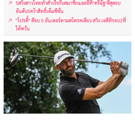
5สวิงสาวไทยทำสำเร็จรับสมาชิกแอลอีที"ตรีฉัฐ"ดีสุดจบ
อันดับ5คว้าสิทธิ์เต็มซีซั่น
"โปรตี้" ตีจบ 5 อันเดอร์ตามสโตรคเดียว สวิง เอดีทีรอบ2ที่
ไต้หวัน