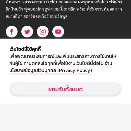
อัพเดทข่าวสารวงการกีฬา ฟุตบอล ผลบอล ผลฟุตบอลทั่วโลก ฟรีเมียร์
ลีก ไทยลีก ฟุตบอลโลก ยูฟ่าแซมเปี้ยนส์ลีก พร้อมทั้งวิเคราะห์บอล จาก
สยามกีฬา สตาร์ชอคเก้อร์ สปอร์ตพูล
บริษัท สยามสปอร์ต ซินติเคท จำกัด (มหาชน)
เว็บไซต์นี้ใช้คุกกี้
เลขที่ 66/26 - 29 ซอยรามอินทรา 40
เพื่อพัฒนาประสบการณ์และเพิ่มประสิทธิภาพการใช้งานให้
ถนนรามอินทรา แขวงนวลจันทร์
กับผู้ใช้ ท่านตกลงใช้คุกกี้เพื่อใช้งานเว็บไซต์นี้ต่อไป
อ่าน
เขตบึงกุ่ม กรุงเทพฯ 10230
นโยบายข้อมูลส่วนบุคคล (Privacy Policy)
โทร : 02-5088-000
ยอมรับทั้งหมด
อีเมล์ :
webmaster@siamsport.co.th
เว็บไซต์ : www.siamsport.co.th
© SIAMSPORT
Privacy