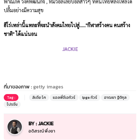
พาณิภัค วงค์พัฒนกิจ , ทีมวอลเลย์บอลสาวๆ ที่คนไทยหลงใหลได้
ปลื้มอย่างมีความสุข
ฮีโร่เหล่านี้แหละที่จะนำสังคมไทยไปสู่....."กีฬาสร้างคน คนสร้าง
ชาติ" ได้แน่นอน
JACKIE
ที่มาของภาพ :
getty images
Tag :
ลิเดีย โค
แอลพี่จีเอทัวร์
lpga ทัวร์
อาฒยา ฐิติกุล
โปรจีน
BY : JACKIE
อดิสรณ์ พึ่งยา