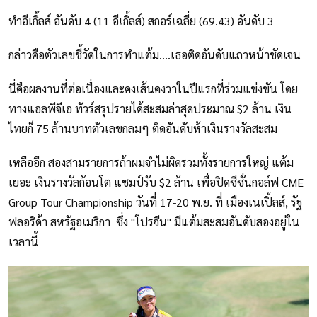
ทำอีเกิ้ลส์ อันดับ 4 (11 อีเกิ้ลส์) สกอร์เฉลี่ย (69.43) อันดับ 3
กล่าวคือตัวเลขชี้วัดในการทำแต้ม....เธอติดอันดับแถวหน้าชัดเจน
นี่คือผลงานที่ต่อเนื่องและคงเส้นคงวาในปีแรกที่ร่วมแข่งขัน โดย
ทางแอลพีจีเอ ทัวร์สรุปรายได้สะสมล่าสุดประมาณ $2 ล้าน เงิน
ไทยก็ 75 ล้านบาทตัวเลขกลมๆ ติดอันดับห้าเงินรางวัลสะสม
เหลืออีก สองสามรายการถ้าผมจำไม่ผิดรวมทั้งรายการใหญ่ แต้ม
เยอะ เงินรางวัลก้อนโต แชมป์รับ $2 ล้าน เพื่อปิดซีซั่นกอล์ฟ CME
Group Tour Championship วันที่ 17-20 พ.ย. ที่ เมืองเนเปิ้ลส์, รัฐ
ฟลอริด้า สหรัฐอเมริกา ซึ่ง "โปรจีน" มีแต้มสะสมอันดับสองอยู่ใน
เวลานี้