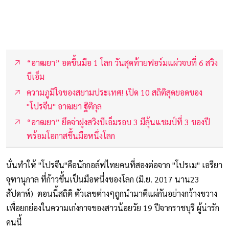
“อาฒยา” อดขึ้นมือ 1 โลก วันสุดท้ายฟอร์มแผ่วจบที่ 6 สวิง
บีเอ็ม
ความภูมิใจของสยามประเทศ! เปิด 10 สถิติสุดยอดของ
"โปรจีน" อาฒยา ฐิติกุล
“อาฒยา” ยึดจ่าฝูงสวิงบีเอ็มรอบ 3 มีลุ้นแชมป์ที่ 3 ของปี
พร้อมโอกาสขึ้นมือหนึ่งโลก
นั่นทำให้ "โปรจีน"คือนักกอล์ฟไทยคนที่สองต่อจาก "โปรเม" เอรียา
จุฑานุกาล ที่ก้าวขึ้นเป็นมือหนึ่งของโลก (มิ.ย. 2017 นาน23
สัปดาห์) ตอนนี้สถิติ ตัวเลขต่างๆถูกนำมาตีแผ่กันอย่างกว้างขวาง
เพื่อยกย่องในความเก่งกาจของสาวน้อยวัย 19 ปีจากราชบุรี ผู้น่ารัก
คนนี้