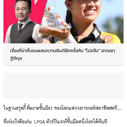
เรื่องที่น่าชื่นชมผสมความยินดีอีกครั้งกับ "โปรจีน" อาฒยา
ฐิติกุล
ในฐานะรุคกี้ ที่ผงาดขึ้นมือ1 ของโลกแห่งวงการกอล์ฟอาชีพสตรี....
ที่เจ๋งเป้งคือเล่น LPGA ทัวร์ปีแรกก็ขึ้นมือหนึ่งโลกได้ทันที