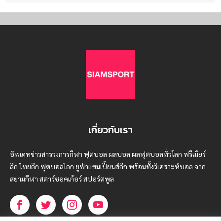
เกี่ยวกับเรา
อัพเดทข่าวสารวงการกีฬา ฟุตบอล ผลบอล ผลฟุตบอลทั่วโลก ฟรีเมียร์
ลีก ไทยลีก ฟุตบอลโลก ยูฟ่าแซมเปี้ยนส์ลีก พร้อมทั้งวิเคราะห์บอล จาก
สยามกีฬา สตาร์ชอคเก้อร์ สปอร์ตพูล