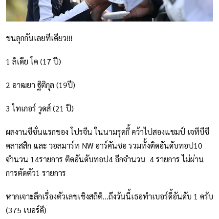
ขนลุกกันเลยทีเดียว!!!
1 ลิเดีย โค (17 ปี)
2 อาฒยา ฐิติกุล (19ปี)
3 ไทเกอร์ วูดส์ (21 ปี)
ผลงานซีซั่นแรกของ โปรจีน ในนามรุคกี้ คว้าไปสองแชมป์ เจทีบีซี
คลาสสิก และ วอลมาร์ท NW อาร์คันซอ รวมทั้งติดอันดับทอป10
จำนวน 14รายการ ติดอันดับทอป4 อีกจำนวน 4 รายการ ไม่ผ่าน
การตัดตัว1 รายการ
หากเจาะลึกเรื่องตัวเลขเชิงสถิติ...ถึงวันนี้เธอทำเบอร์ดี้อันดับ 1 ครับ
(375 เบอร์ดี)