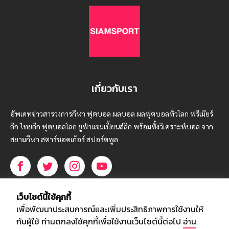
เกี่ยวกับเรา
อัพเดทข่าวสารวงการกีฬา ฟุตบอล ผลบอล ผลฟุตบอลทั่วโลก ฟรีเมียร์
ลีก ไทยลีก ฟุตบอลโลก ยูฟ่าแซมเปี้ยนส์ลีก พร้อมทั้งวิเคราะห์บอล จาก
สยามกีฬา สตาร์ชอคเก้อร์ สปอร์ตพูล
บริษัท สยามสปอร์ต ซินติเคท จำกัด (มหาชน)
เว็บไซต์นี้ใช้คุกกี้
เลขที่ 66/26 - 29 ซอยรามอินทรา 40
เพื่อพัฒนาประสบการณ์และเพิ่มประสิทธิภาพการใช้งานให้
ถนนรามอินทรา แขวงนวลจันทร์
กับผู้ใช้ ท่านตกลงใช้คุกกี้เพื่อใช้งานเว็บไซต์นี้ต่อไป
อ่าน