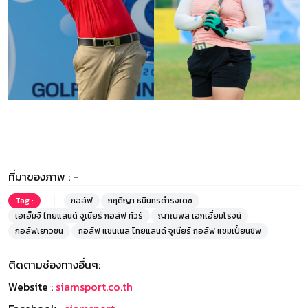
ที่มาของภาพ :
-
Tag :
กอล์ฟ
กฤติญา ธนินทรดำรงเดช
เอเอ็มจี ไทยแลนด์ จูเนียร์ กอล์ฟ ทัวร์
ญาณพล เอกเอี่ยมโรจน์
กอล์ฟเยาวชน
กอล์ฟ แชนเนล ไทยแลนด์ จูเนียร์ กอล์ฟ แชมเปี้ยนชิพ
ติดตามช่องทางอื่นๆ:
Website :
siamsport.co.th