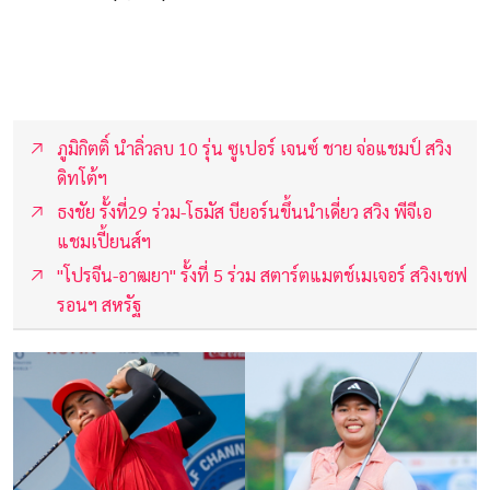
ภูมิกิตติ์ นำลิ่วลบ 10 รุ่น ซูเปอร์ เจนซ์ ชาย จ่อแชมป์ สวิง
ดิทโต้ฯ
ธงชัย รั้งที่29 ร่วม-โธมัส บียอร์นขึ้นนำเดี่ยว สวิง พีจีเอ
แชมเปี้ยนส์ฯ
"โปรจีน-อาฒยา" รั้งที่ 5 ร่วม สตาร์ตแมตช์เมเจอร์ สวิงเชฟ
รอนฯ สหรัฐ