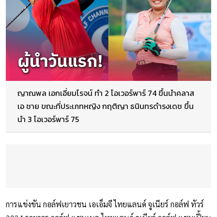
ญาณพล เอกเอี่ยมโรจน์ ทำ 2 โอเวอร์พาร์ 74 ขึ้นนำคลาส
เอ ชาย ขณะที่ประเภทหญิง กฤติญา ธนินทรดำรงเดช ขึ้น
นำ 3 โอเวอร์พาร์ 75
การแข่งขัน กอล์ฟเยาวชน เอเอ็มจี ไทยแลนด์ จูเนียร์ กอล์ฟ ทัวร์