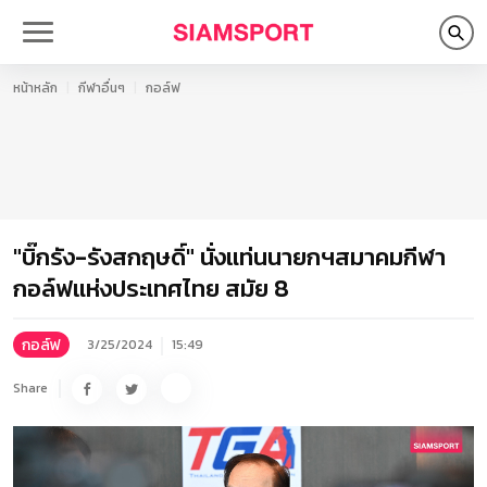
หน้าหลัก
กีฬาอื่นๆ
กอล์ฟ
"บิ๊กรัง-รังสกฤษดิ์" นั่งแท่นนายกฯสมาคมกีฬา
กอล์ฟแห่งประเทศไทย สมัย 8
กอล์ฟ
3/25/2024
15:49
Share