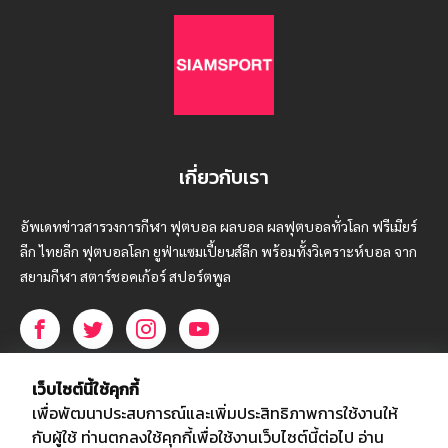
เกี่ยวกับเรา
อัพเดทข่าวสารวงการกีฬา ฟุตบอล ผลบอล ผลฟุตบอลทั่วโลก ฟรีเมียร์
ลีก ไทยลีก ฟุตบอลโลก ยูฟ่าแซมเปี้ยนส์ลีก พร้อมทั้งวิเคราะห์บอล จาก
สยามกีฬา สตาร์ชอคเก้อร์ สปอร์ตพูล
บริษัท สยามสปอร์ต ซินติเคท จำกัด (มหาชน)
เว็บไซต์นี้ใช้คุกกี้
เลขที่ 66/26 - 29 ซอยรามอินทรา 40
เพื่อพัฒนาประสบการณ์และเพิ่มประสิทธิภาพการใช้งานให้
ถนนรามอินทรา แขวงนวลจันทร์
กับผู้ใช้ ท่านตกลงใช้คุกกี้เพื่อใช้งานเว็บไซต์นี้ต่อไป
อ่าน