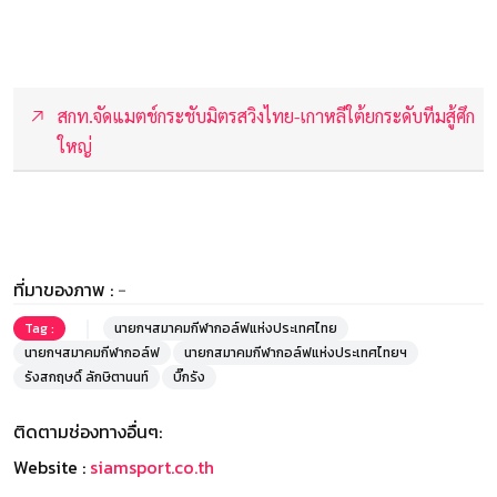
สกท.จัดแมตช์กระชับมิตรสวิงไทย-เกาหลีใต้ยกระดับทีมสู้ศึก
ใหญ่
ที่มาของภาพ :
-
Tag :
นายกฯสมาคมกีฬากอล์ฟแห่งประเทศไทย
นายกฯสมาคมกีฬากอล์ฟ
นายกสมาคมกีฬากอล์ฟแห่งประเทศไทยฯ
รังสกฤษดิ์ ลักษิตานนท์
บิ๊กรัง
ติดตามช่องทางอื่นๆ:
Website :
siamsport.co.th