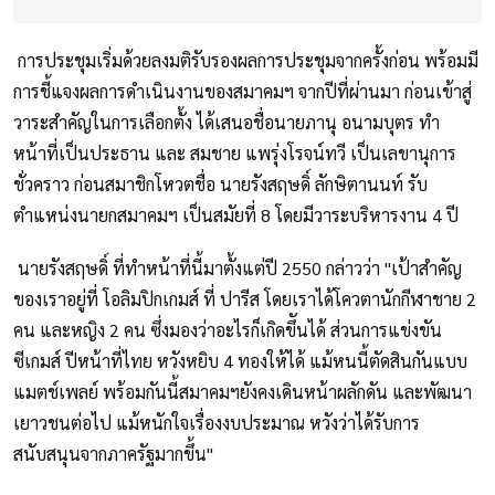
การประชุมเริ่มด้วยลงมติรับรองผลการประชุมจากครั้งก่อน พร้อมมี
การชี้แจงผลการดำเนินงานของสมาคมฯ จากปีที่ผ่านมา ก่อนเข้าสู่
วาระสำคัญในการเลือกตั้ง ได้เสนอชื่อนายภานุ อนามบุตร ทำ
หน้าที่เป็นประธาน และ สมชาย แพรุ่งโรจน์ทวี เป็นเลขานุการ
ชั่วคราว ก่อนสมาชิกโหวตชื่อ นายรังสฤษดิ์ ลักษิตานนท์ รับ
ตำแหน่งนายกสมาคมฯ เป็นสมัยที่ 8 โดยมีวาระบริหารงาน 4 ปี
นายรังสฤษดิ์ ที่ทำหน้าที่นี้มาตั้งแต่ปี 2550 กล่าวว่า "เป้าสำคัญ
ของเราอยู่ที่ โอลิมปิกเกมส์ ที่ ปารีส โดยเราได้โควตานักกีฬาชาย 2
คน และหญิง 2 คน ซึ่งมองว่าอะไรก็เกิดขึันได้ ส่วนการแข่งขัน
ซีเกมส์ ปีหน้าที่ไทย หวังหยิบ 4 ทองให้ได้ แม้หนนี้ตัดสินกันแบบ
แมตช์เพลย์ พร้อมกันนี้สมาคมฯยังคงเดินหน้าผลักดัน และพัฒนา
เยาวชนต่อไป แม้หนักใจเรื่องงบประมาณ หวังว่าได้รับการ
สนับสนุนจากภาครัฐมากขึ้น"