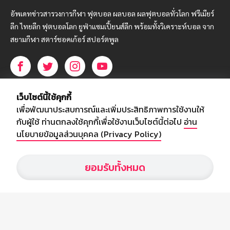
อัพเดทข่าวสารวงการกีฬา ฟุตบอล ผลบอล ผลฟุตบอลทั่วโลก ฟรีเมียร์
ลีก ไทยลีก ฟุตบอลโลก ยูฟ่าแซมเปี้ยนส์ลีก พร้อมทั้งวิเคราะห์บอล จาก
สยามกีฬา สตาร์ชอคเก้อร์ สปอร์ตพูล
บริษัท สยามสปอร์ต ซินติเคท จำกัด (มหาชน)
เว็บไซต์นี้ใช้คุกกี้
เลขที่ 66/26 - 29 ซอยรามอินทรา 40
เพื่อพัฒนาประสบการณ์และเพิ่มประสิทธิภาพการใช้งานให้
ถนนรามอินทรา แขวงนวลจันทร์
กับผู้ใช้ ท่านตกลงใช้คุกกี้เพื่อใช้งานเว็บไซต์นี้ต่อไป
อ่าน
เขตบึงกุ่ม กรุงเทพฯ 10230
นโยบายข้อมูลส่วนบุคคล (Privacy Policy)
โทร : 02-5088-000
ยอมรับทั้งหมด
อีเมล์ :
webmaster@siamsport.co.th
เว็บไซต์ : www.siamsport.co.th
© SIAMSPORT
Privacy