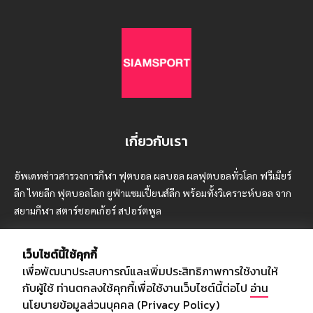
เกี่ยวกับเรา
อัพเดทข่าวสารวงการกีฬา ฟุตบอล ผลบอล ผลฟุตบอลทั่วโลก ฟรีเมียร์
ลีก ไทยลีก ฟุตบอลโลก ยูฟ่าแซมเปี้ยนส์ลีก พร้อมทั้งวิเคราะห์บอล จาก
สยามกีฬา สตาร์ชอคเก้อร์ สปอร์ตพูล
เว็บไซต์นี้ใช้คุกกี้
เพื่อพัฒนาประสบการณ์และเพิ่มประสิทธิภาพการใช้งานให้
บริษัท สยามสปอร์ต ซินติเคท จำกัด (มหาชน)
กับผู้ใช้ ท่านตกลงใช้คุกกี้เพื่อใช้งานเว็บไซต์นี้ต่อไป
อ่าน
เลขที่ 66/26 - 29 ซอยรามอินทรา 40
นโยบายข้อมูลส่วนบุคคล (Privacy Policy)