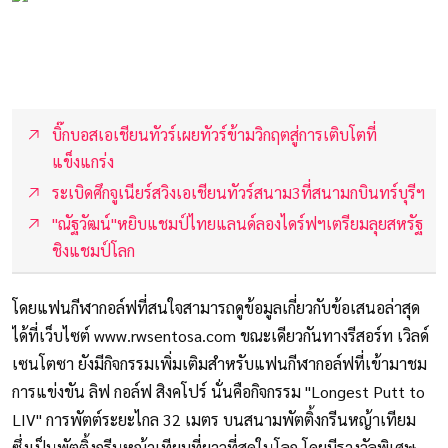
บิ๊กบอสเอเชียนทัวร์เผยทัวร์ข้ามวิกฤตสู่การเติบโตที่
แข็งแกร่ง
ระเบิดศึกจูเนียร์สวิงเอเชียนทัวร์สนาม3ที่สนามกบินทร์บุรีฯ
"ณัฐวัฒน์"หยิบแชมป์ไทยแลนด์ลองไดร์ฟฯเตรียมลุยสหรัฐ
ชิงแชมป์โลก
โดยแฟนกีฬากอล์ฟที่สนใจสามารถดูข้อมูลเกี่ยวกับข้อเสนอล่าสุด
ได้ที่เว็บไซต์ www.rwsentosa.com ขณะเดียวกันทางรีสอร์ท เวิลด์
เซนโตซา ยังมีกิจกรรมเพิ่มเติมสำหรับแฟนกีฬากอล์ฟที่เข้ามาชม
การแข่งขัน ลิฟ กอล์ฟ สิงคโปร์ นั่นคือกิจกรรม "Longest Putt to
LIV" การพัตต์ระยะไกล 32 เมตร บนสนามพัตติ้งกรีนหญ้าเทียม
ซึ่งเป็นพัตติ้งกรีนหญ้าเทียมที่ยาวที่สุดในโลก โดยมีรางวัลพิเศษ