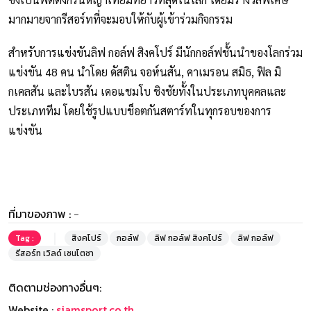
มากมายจากรีสอร์ทที่จะมอบให้กับผู้เข้าร่วมกิจกรรม
สำหรับการแข่งขันลิฟ กอล์ฟ สิงคโปร์ มีนักกอล์ฟชั้นนำของโลกร่วม
แข่งขัน 48 คน นำโดย ดัสติน จอห์นสัน, คาเมรอน สมิธ, ฟิล มิ
กเคลสัน และไบรสัน เดอแชมโบ ชิงชัยทั้งในประเภทบุคคลและ
ประเภททีม โดยใช้รูปแบบช็อตกันสตาร์ทในทุกรอบของการ
แข่งขัน
ที่มาของภาพ :
-
Tag :
สิงคโปร์
กอล์ฟ
ลิฟ กอล์ฟ สิงคโปร์
ลิฟ กอล์ฟ
รีสอร์ท เวิลด์ เซนโตซา
ติดตามช่องทางอื่นๆ:
Website :
siamsport.co.th