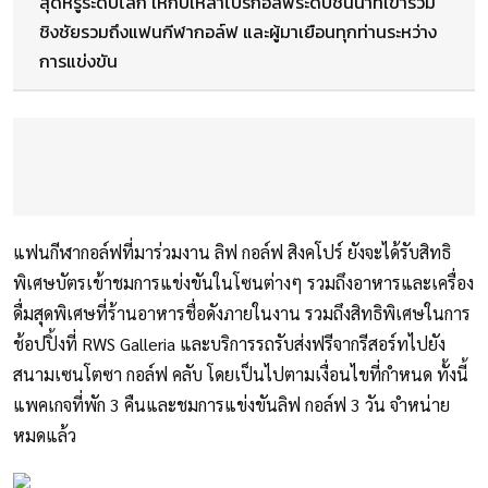
สุดหรูระดับโลก ให้กับเหล่าโปรกอล์ฟระดับชั้นนำที่เข้าร่วม
ชิงชัยรวมถึงแฟนกีฬากอล์ฟ และผู้มาเยือนทุกท่านระหว่าง
การแข่งขัน
แฟนกีฬากอล์ฟที่มาร่วมงาน ลิฟ กอล์ฟ สิงคโปร์ ยังจะได้รับสิทธิ
พิเศษบัตรเข้าชมการแข่งขันในโซนต่างๆ รวมถึงอาหารและเครื่อง
ดื่มสุดพิเศษที่ร้านอาหารชื่อดังภายในงาน รวมถึงสิทธิพิเศษในการ
ช้อปปิ้งที่ RWS Galleria และบริการรถรับส่งฟรีจากรีสอร์ทไปยัง
สนามเซนโตซา กอล์ฟ คลับ โดยเป็นไปตามเงื่อนไขที่กำหนด ทั้งนี้
แพคเกจที่พัก 3 คืนและชมการแข่งขันลิฟ กอล์ฟ 3 วัน จำหน่าย
หมดแล้ว