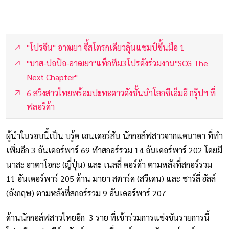
"โปรจีน" อาฒยา จี้สโตรกเดียวลุ้นแชมป์ขึ้นมือ 1
"บาส-ปอป้อ-อาฒยา"แท็กทีม3โปรดังร่วมงาน"SCG The
Next Chapter"
6 สวิงสาวไทยพร้อมปะทะดาวดังชั้นนำโลกซีเอ็มอี กรุ๊ปฯ ที่
ฟลอริด้า
ผู้นำในรอบนี้เป็น บรู้ค เฮนเดอร์สัน นักกอล์ฟสาวจากแคนาดา ที่ทำ
เพิ่มอีก 3 อันเดอร์พาร์ 69 ทำสกอร์รวม 14 อันเดอร์พาร์ 202 โดยมี
นาสะ ฮาตาโอกะ (ญี่ปุ่น) และ เนลลี่ คอร์ด้า ตามหลังที่สกอร์รวม
11 อันเดอร์พาร์ 205 ด้าน มายา สตาร์ค (สวีเดน) และ ชาร์ลี่ ฮัลล์
(อังกฤษ) ตามหลังที่สกอร์รวม 9 อันเดอร์พาร์ 207
ด้านนักกอล์ฟสาวไทยอีก 3 ราย ที่เข้าร่วมการแข่งขันรายการนี้