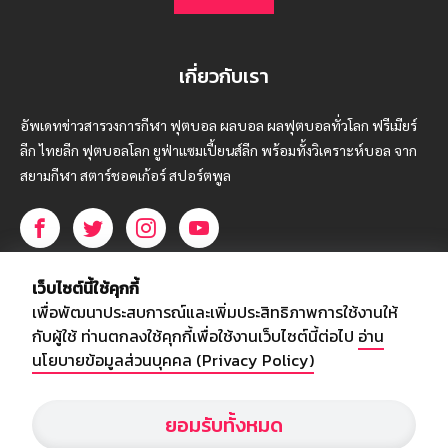
เกี่ยวกับเรา
อัพเดทข่าวสารวงการกีฬา ฟุตบอล ผลบอล ผลฟุตบอลทั่วโลก ฟรีเมียร์
ลีก ไทยลีก ฟุตบอลโลก ยูฟ่าแซมเปี้ยนส์ลีก พร้อมทั้งวิเคราะห์บอล จาก
สยามกีฬา สตาร์ชอคเก้อร์ สปอร์ตพูล
บริษัท สยามสปอร์ต ซินติเคท จำกัด (มหาชน)
เว็บไซต์นี้ใช้คุกกี้
เลขที่ 66/26 - 29 ซอยรามอินทรา 40
เพื่อพัฒนาประสบการณ์และเพิ่มประสิทธิภาพการใช้งานให้
ถนนรามอินทรา แขวงนวลจันทร์
กับผู้ใช้ ท่านตกลงใช้คุกกี้เพื่อใช้งานเว็บไซต์นี้ต่อไป
อ่าน
เขตบึงกุ่ม กรุงเทพฯ 10230
นโยบายข้อมูลส่วนบุคคล (Privacy Policy)
โทร : 02-5088-000
ยอมรับทั้งหมด
อีเมล์ :
webmaster@siamsport.co.th