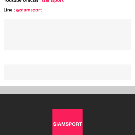
Youtube official :
siamsport
Line :
@siamsport