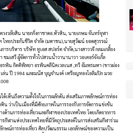
งวลัยสิน นายกกิ่งกาชาดอ.หัวหิน, นายเกษม จันทร์จุฬา
ท ไทยประกันชีวิต จำกัด (มหาชน),นายสุวัฒน์ ยอดสุวรรณ์
รมการบริหาร บริษัท ทูเอส สปอร์ต จํากัด,นางสาววจี กลมเกลี้ยง
ชมเสวี ผู้จัดการทั่วไปสวนน้ำวานานาวา วอเตอร์จังเกิ้ล
อรพิน กิตติพิทยา อรพินคลีนิคเวลเนส ,ทวี อัมพรมหา (ขาวผ่อง
ครเล่น ปี 1984 และมนัส บุญจำนงค์ เหรียญทองโอลิมปิก มวย
 2008
มได้เห็นถึงความตั้งใจในการผลักดัน ส่งเสริมภาพลักษณ์การท่อง
วหิน ว่าเป็นเมืองที่มีศักยภาพในการรองรับการจัดการแข่งขัน
ำคัญทางด้านการท่องเที่ยวและกีฬาของประเทศไทย โดยเกิดจากการ
ารกีฬาแห่งประเทศไทยที่มีวัตถุประสงค์ในการส่งเสริมกีฬาร่วม
พลักษณ์การท่องเที่ยว ศิลปวัฒนธรรม เอกลักษณ์ของความเป็น