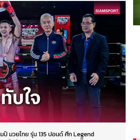
มป์ มวยไทย รุ่น 135 ปอนด์ ศึก Legend