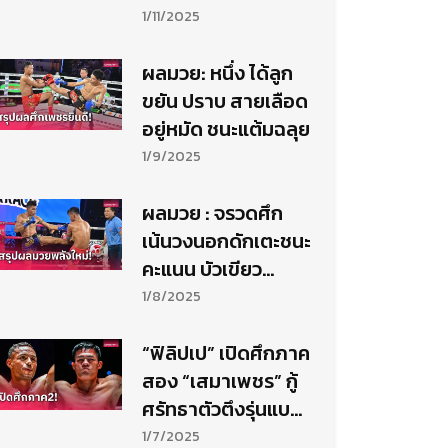
เฉพาะกาล รอชน
1/11/2025
"แสตมป์"
ผลมวย: หนึ่ง ได้ลูก
ขยัน ปราบ สายเลือด
อยู่หมัด ชนะแต้มฉลุย
1/9/2025
ผลมวย : จรวดศึก
เน้นวงนอกดักเตะชนะ
คะแนน บัวเขียว
มวยไทยพลังใหม่
1/8/2025
“ฟิลิปเป” เปิดศึกภาค
สอง “เสมาเพชร” กู้
ศรัทธาตัวตึงรุ่นแบน
ตัมเวต
1/7/2025