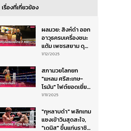
เรื่องที่เกี่ยวข้อง
ผลมวย: สิงห์ดำ ออก
อาวุธครบเครื่องชนะ
แต้ม เพชรสยาม ดุ
เดือด
1/12/2025
สภามวยโลกยก
"แหลม ศรีสะเกษ-
โรมัน" ไฟต์ยอดเยี่ยม
ตลอดกาล
1/11/2025
"กุหลาบดำ" พลิกเกม
แซงเข้าวินสุดสะใจ,
"เดนิส" ขึ้นแท่นราชินี