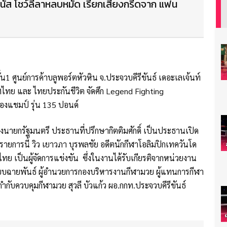
ส โชว์ลีลาหลบหมัด เรียกเสียงกรี๊ดจาก แฟน
้น1 ศูนย์การค้าบลูพอร์ตหัวหิน จ.ประจวบคีรีขันธ์ เดอะเลเจ้นท์
ทศไทย และ ไทยประกันชีวิต จัดศึก Legend Fighting
องแชมป์ รุ่น 135 ปอนด์
องนายกรัฐมนตรี ประธานที่ปรึกษากิตติมศักดิ์ เป็นประธานเปิด
ยการนี้ วิว เยาวภา บุรพลชัย อดีตนักกีฬาโอลิมปิกเทควันโด
ย เป็นผู้จัดการแข่งขัน ซึ่งในงานได้รับเกียรติจากหน่วยงาน
ยบฉายพันธ์ ผู้อำนวยการกองบริหารงานกีฬามวย ผู้แทนการกีฬา
กับควบคุมกีฬามวย สุวลี บัวแก้ว ผอ.กกท.ประจวบคีรีขันธ์