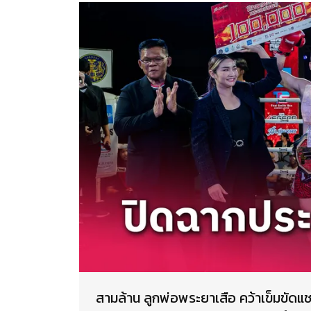
สามล้าน ลูกพ่อพระยาเสือ คว้าเข็มขัดแช