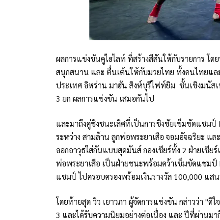
ผลการแข่งขันคู่ไฮไลท์ ที่สร้างสีสันให้กับรายการ โ
สนุกสนาน และ ตื่นเต้นให้กับมวยไทย ทั้งคนไทยแล
ประเทศ อิหร่าน มาฮัน สิงห์บุรีไฟท์ยิม ชั้นเชิงมนั
3 ยก ผลการแข่งขัน เสมอกันไป
และมาถึงคู่ชิงชนะเลิศที่เป็นการชิงชัยเข็มขัดแช
ระหว่าง สามล้าน ลูกพ่อพระยาเสือ จอมอัจฉริยะ และ ฤ
ออกอาวุธใส่กันแบบสุดมันส์ กองเชียร์ทั้ง 2 ฝ่ายเชียร
พ่อพระยาเสือ เป็นฝ่ายชนะพร้อมคว้าเข็มขัดแชมป
แชมป์ ไปครอบครองพร้อมเงินรางวัล 100,000 แส
โดยท้ายสุด วิว เยาวภา ผู้จัดการแข่งขัน กล่าวว่า "ดี
3 และได้รับความนิยมอย่างต่อเนื่อง และ ปีที่ผ่านม