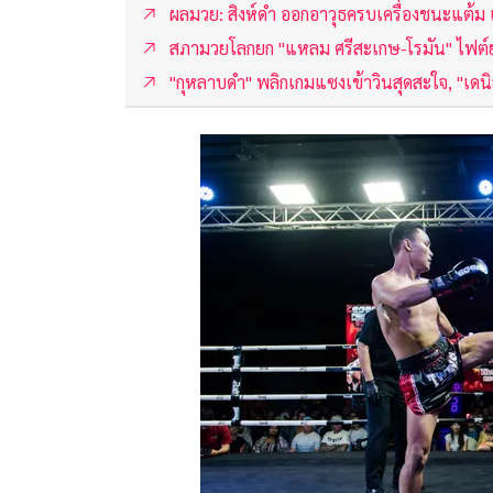
ผลมวย: สิงห์ดำ ออกอาวุธครบเครื่องชนะแต้ม
สภามวยโลกยก "แหลม ศรีสะเกษ-โรมัน" ไฟต์
"กุหลาบดำ" พลิกเกมแซงเข้าวินสุดสะใจ, "เด