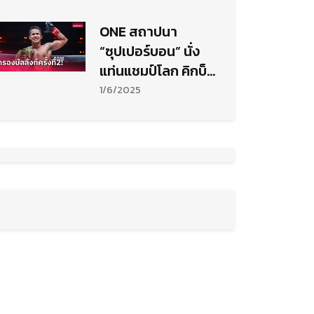
ONE สถาปนา
“ซุปเปอร์บอน” นั่ง
แท่นแชมป์โลก คิกบ็
อกซิ่ง รุ่นเฟเธอร์เวต
1/6/2025