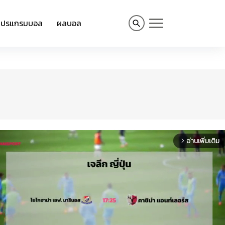
โปรแกรมบอล
ผลบอล
อ่านเพิ่มเติม
arrow_forward_ios