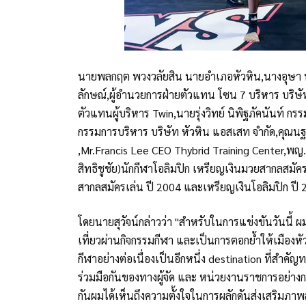
นายพลกฤต พวงวลัยสิน นายอำเภอหัวหิน,นางอุษา พว
ลักษณ์,ผู้อำนวยการฝ่ายตัวแทน โซน 7 บริหาร บริษั
ตัวแทนผู้บริหาร Twin,นายรุ่งวิทย์ นิพิฐภัคนันท์ กร
กรรมการบริหาร บริษัท หัวหิน แอสเสท จำกัด,คุณนฐา 
,Mr.Francis Lee CEO Thybrid Training Center,พญ.
สิทธิชูชัย)นักกีฬาโอลิมปิก เหรียญเงินมวยสากลสมั
สากลสมัครเล่น ปี 2004 และเหรียญเงินโอลิมปิก ปี
โดยนายสุวัจน์กล่าวว่า "สำหรับในการแข่งขันวันนี้ ผ
เที่ยวผ่านกิจกรรมกีฬา และเป็นการตอกย้ำให้เมืองหั
กีฬาอย่างต่อเนื่องเป็นอีกหนึ่ง destination ที่ส
ร่วมมือกันของทางผู้จัด และ หน่วยงานราชการอย่างก
กันผมได้เห็นถึงความตั้งใจในการผลักดันส่งเสริมภา