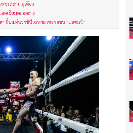
 เพชรสยาม ดุเดือด
ยอดเยี่ยมตลอดกาล
นิส" ขึ้นแท่นราชินีเฉพาะกาล รอชน "แสตมป์"