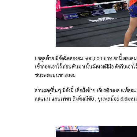
ยกสุดท้าย มีอัดฉีดสองคม 500,000 บาท ยกนี้ สองคมอ
เข้ากอดเอาไว้ ก่อนหันมาเน้นจังหวะฝีมือ ดักถีบเอา
ชนะคะแนนขาดลอย
ส่วนผลคู่อื่นๆ มีดังนี้ เสือฝั่งซ้าย เกียรติธงยศ แ
คะแนน แก่นเพชร สิงห์มณีชัย , ขุนพลน้อย ส.สม