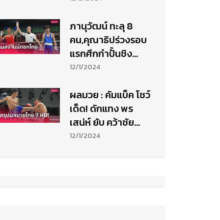
ภานุวัฒน์ ทะลุ 8
คน,คุณาธิปร่วงรอบ
แรกศึกกำปั้นชิง
แชมป์เอเชีย
12/1/2024
ผลมวย : คัมแบ็ค โชว์
เด็ด! ดักแทง พร
เสน่ห์ ยับ คว้าชัย
ขาดลอย
12/1/2024