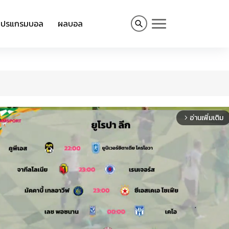
โปรแกรมบอล
ผลบอล
อ่านเพิ่มเติม
arrow_forward_ios