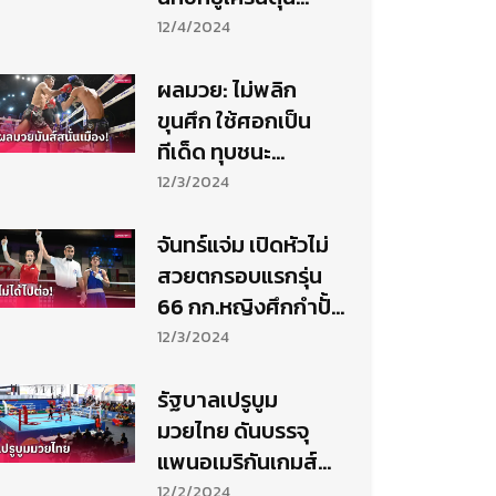
ทองแดงมวยเอเชีย
12/4/2024
ผลมวย: ไม่พลิก
ขุนศึก ใช้ศอกเป็น
ทีเด็ด ทุบชนะ
ก้าวหน้าได้ขาดลอย
12/3/2024
จันทร์แจ่ม เปิดหัวไม่
สวยตกรอบแรกรุ่น
66 กก.หญิงศึกกำปั้น
เอเชีย
12/3/2024
รัฐบาลเปรูบูม
มวยไทย ดันบรรจุ
แพนอเมริกันเกมส์
ต่อยอดต่อยโอลิมปิก
12/2/2024