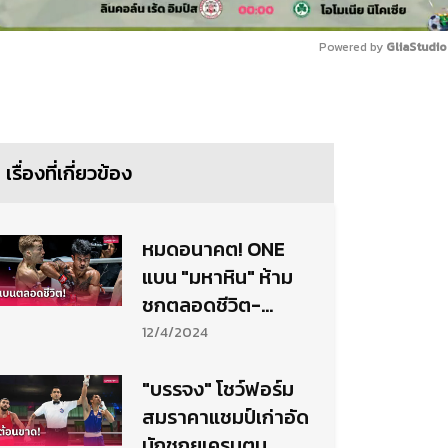
Powered by 
GliaStudio
Mute
เรื่องที่เกี่ยวข้อง
หมดอนาคต! ONE
แบน "มหาหิน" ห้าม
ชกตลอดชีวิต-
โปรโมเตอร์โร่ขอโทษ
12/4/2024
"บรรจง" โชว์ฟอร์ม
สมราคาแชมป์เก่าอัด
นักชกยูเครนตุน