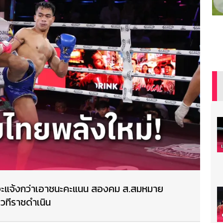
ุธจะแจ้งกว่าเอาชนะคะแนน สองคม ส.สมหมาย
เวทีราชดำเนิน