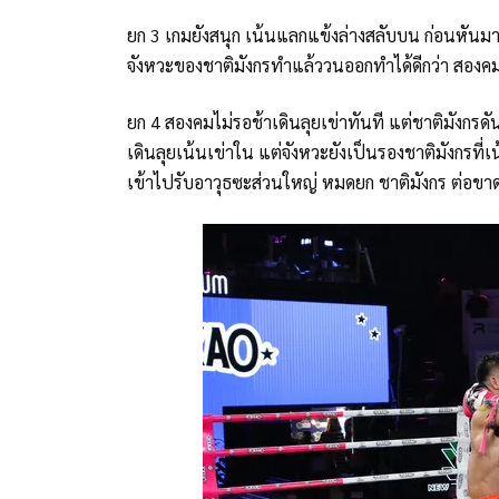
ยก 3 เกมยังสนุก เน้นแลกแข้งล่างสลับบน ก่อนหันมาจ
จังหวะของชาติมังกรทำแล้ววนออกทำได้ดีกว่า สองคมด
ยก 4 สองคมไม่รอช้าเดินลุยเข่าทันที แต่ชาติมังก
เดินลุยเน้นเข่าใน แต่จังหวะยังเป็นรองชาติมังกรที
เข้าไปรับอาวุธซะส่วนใหญ่ หมดยก ชาติมังกร ต่อข