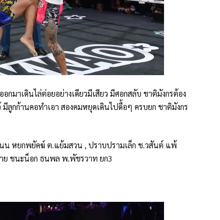
อกมาเดินไล่ต่อยอย่างเดียวมีเสียว มีศอกสลับ ชาติมังกรต้อง
ไว้ มีลูกก้านคอทำเอา สองคมหยุดเดินไปดื้อๆ ครบยก ชาติมังกร
พ้คะแนน หยกพยัคฆ์ ต.แย้มสวน , ปราบปรามเล็ก ช.วสันต์ แพ้
หมาย ชนะน็อก ธนพล พ.พัชรวาท ยก3