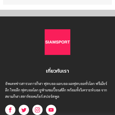
เกี่ยวกับเรา
อัพเดทข่าวสารวงการกีฬา ฟุตบอล ผลบอล ผลฟุตบอลทั่วโลก ฟรีเมียร์
ลีก ไทยลีก ฟุตบอลโลก ยูฟ่าแซมเปี้ยนส์ลีก พร้อมทั้งวิเคราะห์บอล จาก
สยามกีฬา สตาร์ชอคเก้อร์ สปอร์ตพูล