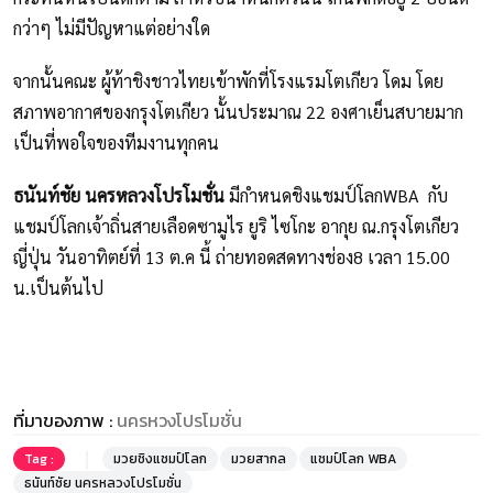
กว่าๆ ไม่มีปัญหาแต่อย่างใด
จากนั้นคณะ ผู้ท้าชิงชาวไทยเข้าพักที่โรงแรมโตเกียว โดม โดย
สภาพอากาศของกรุงโตเกียว นั้นประมาณ 22 องศาเย็นสบายมาก
เป็นที่พอใจของทีมงานทุกคน
ธนันท์ชัย นครหลวงโปรโมชั่น
มีกำหนดชิงแชมป์โลกWBA กับ
แชมป์โลกเจ้าถิ่นสายเลือดซามูไร ยูริ ไซโกะ อากุย ณ.กรุงโตเกียว
ญี่ปุ่น วันอาทิตย์ที่ 13 ต.ค นี้ ถ่ายทอดสดทางช่อง8 เวลา 15.00
น.เป็นต้นไป
ที่มาของภาพ :
นครหวงโปรโมชั่น
Tag :
มวยชิงแชมป์โลก
มวยสากล
แชมป์โลก WBA
ธนันท์ชัย นครหลวงโปรโมชั่น