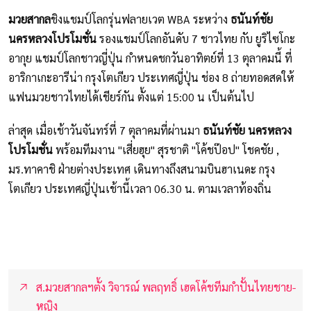
มวยสากล
ชิงแชมป์โลกรุ่นฟลายเวต WBA ระหว่าง
ธนันท์ชัย
นครหลวงโปรโมชั่น
รองแชมป์โลกอันดับ 7 ชาวไทย กับ ยูริไซโกะ
อากุย แชมป์โลกชาวญี่ปุ่น กำหนดชกวันอาทิตย์ที่ 13 ตุลาคมนี้ ที่
อาริกาเกะอารีน่า กรุงโตเกียว ประเทศญี่ปุ่น ช่อง 8 ถ่ายทอดสดให้
แฟนมวยชาวไทยได้เชียร์กัน ตั้งแต่ 15:00 น เป็นต้นไป
ล่าสุด เมื่อเช้าวันจันทร์ที่ 7 ตุลาคมที่ผ่านมา
ธนันท์ชัย นครหลวง
โปรโมชั่น
พร้อมทีมงาน "เสี่ยฮุย" สุรชาติ "โค้ชป๊อป" โชคชัย ,
มร.ทาคาชิ ฝ่ายต่างประเทศ เดินทางถึงสนามบินฮาเนดะ กรุง
โตเกียว ประเทศญี่ปุ่นเช้านี้เวลา 06.30 น. ตามเวลาท้องถิ่น
ส.มวยสากลฯตั้ง วิจารณ์ พลฤทธิ์ เฮดโค้ชทีมกำปั้นไทยชาย-
หญิง