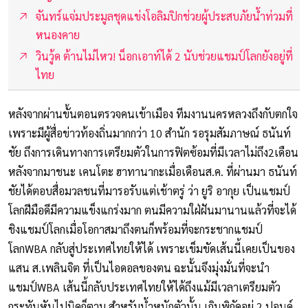
จันทร์แจ่มประมูลชุดแข่งโอลิมปิกช่วยผู้ประสบภัยน้ำท่วมที่
หนองคาย
วินวู้ด ต้านไม่ไหว! น็อกเอาท์ได้ 2 นับช่วยแชมป์โลกยังอยู่ที่
ไทย
หลังจากผ่านขั้นตอนตรวจคนเข้าเมือง ทีมงานนครหลวงถึงกับตกใจ
เพราะมีผู้สื่อข่าวท้องถิ่นมากกว่า 10 สำนัก รอรุมสัมภาษณ์ ธนันท์
ชัย ถึงการเดินทางการเตรียมตัวในการฟิตซ้อมที่มีเวลาไม่ถึง2เดือน
หลังจากมาชนะ เคนโตะ ฮาทานากะเมื่อเดือนส.ค. ที่ผ่านมา ธนันท์
ชัยได้ตอบสื่อมวลชนที่มารอรับแต่เช้าตรู่ ว่า ยูริ อากุย เป็นแชมป์
โลกฝีมือดีมีความแข็งแกร่งมาก ตนมีความใฝ่ฝันมานานแล้วที่จะได้
ชิงแชมป์โลกเมื่อโอกาสมาถึงตนก็พร้อมที่จะกระชากแชมป์
โลกWBA กลับสู่ประเทศไทยให้ได้ เพราะเข็มขัดเส้นนี้เคยเป็นของ
แสน ส.เพลินจิต ที่เป็นไอดอลของตน ฉะนั้นจึงมุ่งมั่นที่จะนำ
แชมป์WBA เส้นนี้กลับประเทศไทยให้ได้ถึงแม้มีเวลาเตรียมตัว
กระทันหันไปนิดก็ตาม สำหรับน้ำหนักตัวนั้น เกินพิกัดอยู่ 2 ปอนด์