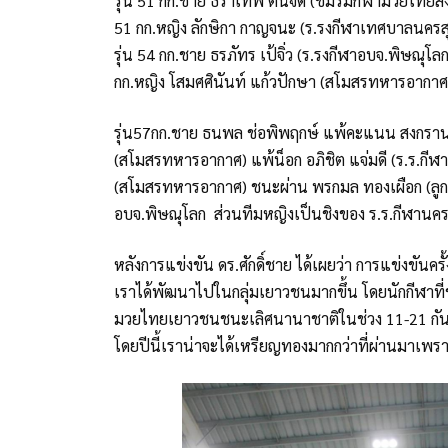
รุ่น 51 กก.ชาย ธราเทพ ตั่นจัด (ชมรมกีฬามวยไทยสง
51 กก.หญิง ลักษิกา กาญจนะ (ร.รงกีฬาเทศบาลนครสุ
รุ่น 54 กก.ชาย ธรภัทร เป้จิ่ว (ร.รงกีฬาอบจ.พิษณุโล
กก.หญิง โสมศศินันท์ แก้วปักษา (สโมสรทหารอากา
รุ่น57กก.ชาย ธนพล ช่อพิพฤกษ์ แพ้คะแนน สงกรานต์ 
(สโมสรทหารอากาศ) แพ้น็อก อภิชิต แจ่มดี (ร.ร.กีฬาอ
(สโมสรทหารอากาศ) ชนะผ่าน พรกมล ทองเผือก (ลูก
อบจ.พิษณุโลก ส่วนทีมหญิงเป็นชิงของ ร.ร.กีฬาน
หลังการแข่งขัน ดร.ศักดิ์ชาย ได้เผยว่า การแข่งขัน
เราได้พัฒนาไปในกลุ่มเยาวชนมากขึ้น โดยนักกีฬาที่
มวยไทยเยาวชนชนะเลิศนานาชาติในช่วง 11-21 กันย
โดยปีนี้เราน่าจะได้เหรียญทองมากกว่าที่ผ่านมาเพ