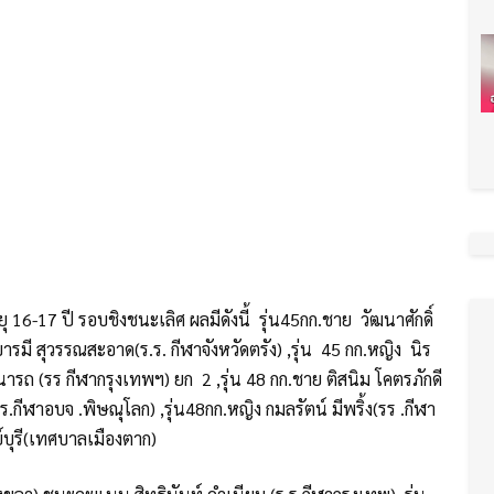
 16-17 ปี รอบชิงชนะเลิศ ผลมีดังนี้ รุ่น45กก.ชาย วัฒนาศักดิ์
รมี สุวรรณสะอาด(ร.ร. กีฬาจังหวัดตรัง) ,รุ่น 45 กก.หญิง นิร
ถ (รร กีฬากรุงเทพฯ) ยก 2 ,รุ่น 48 กก.ชาย ติสนิม โคตรภักดี
ีฬาอบจ .พิษณุโลก) ,รุ่น48กก.หญิง กมลรัตน์ มีพริ้ง(รร .กีฬา
บุรี(เทศบาลเมืองตาก)