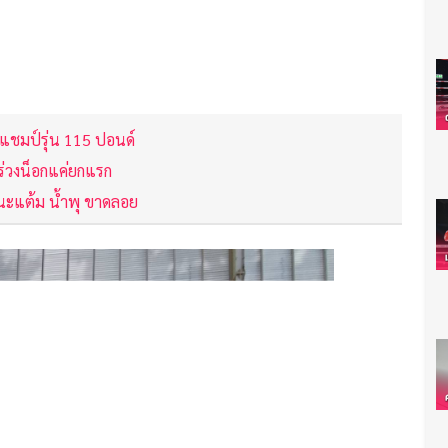
ดแชมป์รุ่น 115 ปอนด์
 ร่วงน็อกแค่ยกแรก
นะแต้ม น้ำพุ ขาดลอย