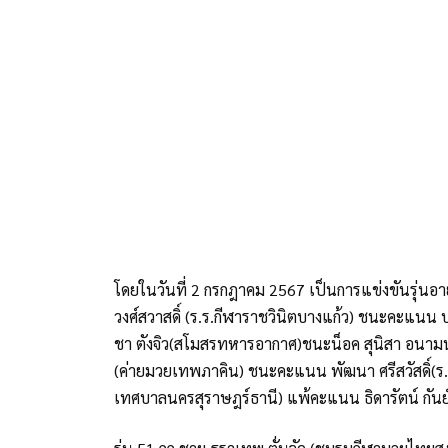
โดยในวันที่ 2 กรกฎาคม 2567 เป็นการแข่งขันรุ่นอายุ
วงศ์สวาสดิ์ (ร.ร.กีฬาราชวินิตบางแก้ว) ชนะคะแนน บา
ชา ตังจิว(สโมสรทหารอากาศ)ชนะน็อค สุนิสา อนามนาร
(ค่ายมวยเทพภาคิน) ชนะคะแนน พัฒนา ศรีสวัสดิ์(ร.ร.ก
เทศบาลนครสุราษฎร์ธานี) แพ้คะแนน ธิดารัตน์ กันย์