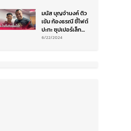
มิติ
มนัส บุญจำนงค์ ติว
เข้ม ก้องธรณี ชี้ไฟต์
ปะทะ ซุปเปอร์เล็ก
อาจมีพลิกล็อก
6/22/2024