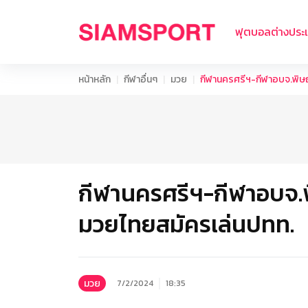
ฟุตบอลต่างประ
หน้าหลัก
กีฬาอื่นๆ
มวย
กีฬานครศรีฯ-กีฬาอบจ.พิษ
กีฬานครศรีฯ-กีฬาอบจ.พ
มวยไทยสมัครเล่นปทท.
มวย
7/2/2024
18:35