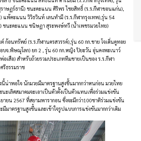
ขลา) ชนะคะแนน สิทธินันท์ ดำเนียม (ร.ร.กีฬากรุงเทพ), รุ่น
ราษฏร์ธานี) ชนะคะแนน ศิริพร ไชยสิทธิ์ (ร.ร.กีฬาขอนแก่น),
ก) แพ้คะแนน วิวิธวินท์ เลนทำมี (ร.ร.กีฬากรุงเทพ),รุ่น 54
ศ) ชนะคะแนน ชนิษฏา สุระพงษ์ทวี (น้ำเพชรมวยไทย)
ก้อนทรัพย์ (ร.ร.กีฬานครสวรรค์),รุ่น 60 กก.ชาย โจเดิ่นคูทอย
บจ.พิษณุโลก) ยก 2 , รุ่น 60 กก.หญิง ปิยะวัน อุ่นคงพะเนาว์
พ่อเสือ) สำหรับถ้วยรวมประเภททีมชายเป็นของ ร.ร.กีฬา
ครศรีธรรมราช
ครั้งนี้น่าพอใจ นักมวยมีมาตรฐานสูงขึ้นมากกว่าหนก่อน มวยไทย
ชนะเลิศสมาคมจะเอาเป็นตัวตั้งเป็นตัวแทนเพื่อร่วมแข่งขัน
ายน 2567 ที่สยามพารากอน ซึ่งจะมีกว่า100ชาติร่วมแข่งขัน
ราะมีมาตรฐานสูงขึ้นและเข้าใจรูปแบบการแข่งขันมากกว่าเดิม