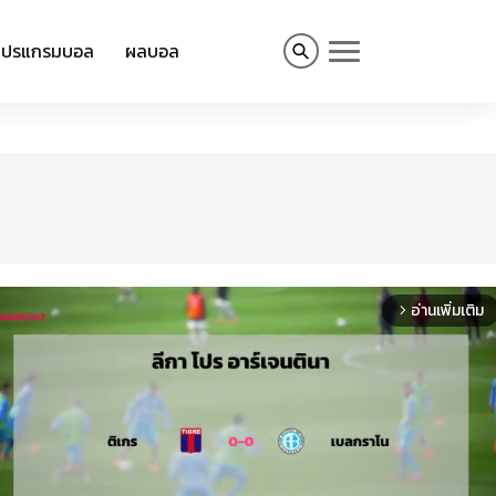
โปรแกรมบอล
ผลบอล
อ่านเพิ่มเติม
arrow_forward_ios