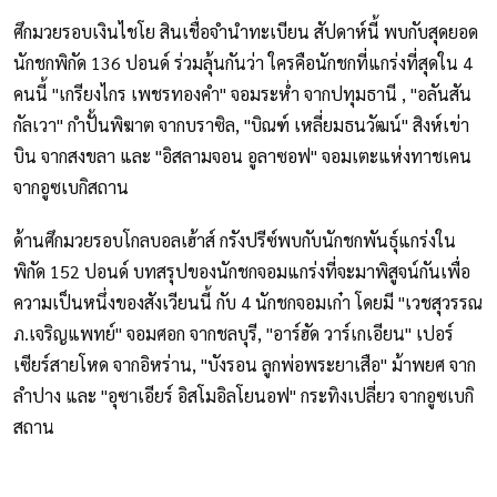
ศึกมวยรอบเงินไชโย สินเชื่อจำนำทะเบียน สัปดาห์นี้ พบกับสุดยอด
นักชกพิกัด 136 ปอนด์ ร่วมลุ้นกันว่า ใครคือนักชกที่แกร่งที่สุดใน 4
คนนี้ "เกรียงไกร เพชรทองคำ" จอมระห่ำ จากปทุมธานี , "อลันสัน
กัลเวา" กำปั้นพิฆาต จากบราซิล, "บิณฑ์ เหลี่ยมธนวัฒน์" สิงห์เข่า
บิน จากสงขลา และ "อิสลามจอน อูลาซอฟ" จอมเตะแห่งทาชเคน
จากอูซเบกิสถาน
ด้านศึกมวยรอบโกลบอลเฮ้าส์ กรังปรีซ์พบกับนักชกพันธุ์แกร่งใน
พิกัด 152 ปอนด์ บทสรุปของนักชกจอมแกร่งที่จะมาพิสูจน์กันเพื่อ
ความเป็นหนึ่งของสังเวียนนี้ กับ 4 นักชกจอมเก๋า โดยมี "เวชสุวรรณ
ภ.เจริญแพทย์" จอมศอก จากชลบุรี, "อาร์ฮัด วาร์เกเอียน" เปอร์
เซียร์สายโหด จากอิหร่าน, "บังรอน ลูกพ่อพระยาเสือ" ม้าพยศ จาก
ลำปาง และ "อุซาเอียร์ อิสโมอิลโยนอฟ" กระทิงเปลี่ยว จากอูซเบกิ
สถาน