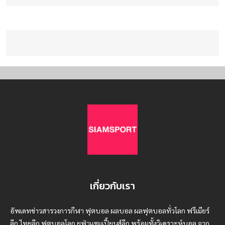
เกี่ยวกับเรา
อัพเดทข่าวสารวงการกีฬา ฟุตบอล ผลบอล ผลฟุตบอลทั่วโลก ฟรีเมียร์
ลีก ไทยลีก ฟุตบอลโลก ยูฟ่าแซมเปี้ยนส์ลีก พร้อมทั้งวิเคราะห์บอล จาก