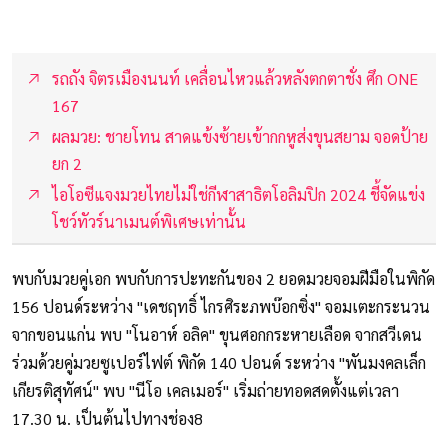
รถถัง จิตรเมืองนนท์ เคลื่อนไหวแล้วหลังตกตาชั่ง ศึก ONE
167
ผลมวย: ชายโทน สาดแข้งซ้ายเข้ากกหูส่งขุนสยาม จอดป้าย
ยก 2
ไอโอซีแจงมวยไทยไม่ใช่กีฬาสาธิตโอลิมปิก 2024 ชี้จัดแข่ง
โชว์ทัวร์นาเมนต์พิเศษเท่านั้น
พบกับมวยคู่เอก พบกับการปะทะกันของ 2 ยอดมวยจอมฝีมือในพิกัด
156 ปอนด์ระหว่าง "เดชฤทธิ์ ไกรศิระภพบ๊อกซิ่ง" จอมเตะกระนวน
จากขอนแก่น พบ "โนอาห์ อลิค" ขุนศอกกระหายเลือด จากสวีเดน
ร่วมด้วยคู่มวยซูเปอร์ไฟต์ พิกัด 140 ปอนด์ ระหว่าง "พันมงคลเล็ก
เกียรติสุทัศน์" พบ "นีโอ เคลเมอร์" เริ่มถ่ายทอดสดตั้งแต่เวลา
17.30 น. เป็นต้นไปทางช่อง8