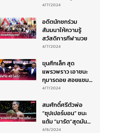
ขาดลอย
4/7/2024
อดีตนักชกร่วม
สัมมนาให้ความรู้
สวัสดิการกีฬามวย
4/7/2024
ขุนศึกเล็ก สุด
แพรวพราว เอาชนะ
กุมารดอย สอยแชมป์
เวทีราชดำเนิน
4/7/2024
สมศักดิ์ศรีตัวพ่อ
“ซุปเปอร์บอน” ชนะ
แต้ม “มารัต”สุดมัน
คว้าเข็มขัดคิกบ็อกซิ่ง
4/6/2024