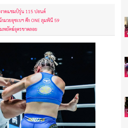
ผงาดแชมป์รุ่น 115 ปอนด์
นักมวยอุซเบฯ ศึก ONE ลุมพินี 59
มพยัคฆ์อุดรขาดลอย