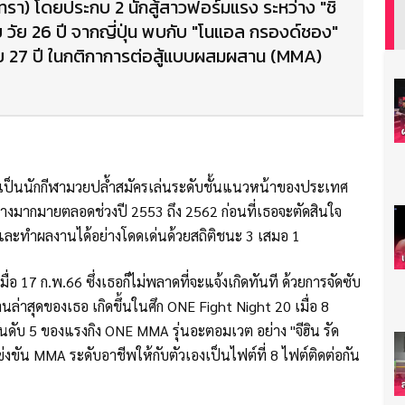
นทรา) โดยประกบ 2 นักสู้สาวฟอร์มแรง ระหว่าง "ชิ
ย วัย 26 ปี จากญี่ปุ่น พบกับ "โนแอล กรองด์ชอง"
 วัย 27 ปี ในกติกาการต่อสู้แบบผสมผสาน (MMA)
การเป็นนักกีฬามวยปล้ำสมัครเล่นระดับชั้นแนวหน้าของประเทศ
างมากมายตลอดช่วงปี 2553 ถึง 2562 ก่อนที่เธอจะตัดสินใจ
 และทำผลงานได้อย่างโดดเด่นด้วยสถิติชนะ 3 เสมอ 1
เมื่อ 17 ก.พ.66 ซึ่งเธอก็ไม่พลาดที่จะแจ้งเกิดทันที ด้วยการจัดซับ
ล่าสุดของเธอ เกิดขึ้นในศึก ONE Fight Night 20 เมื่อ 8
ันดับ 5 ของแรงกิง ONE MMA รุ่นอะตอมเวต อย่าง "จีฮิน รัด
่งขัน MMA ระดับอาชีพให้กับตัวเองเป็นไฟต์ที่ 8 ไฟต์ติดต่อกัน