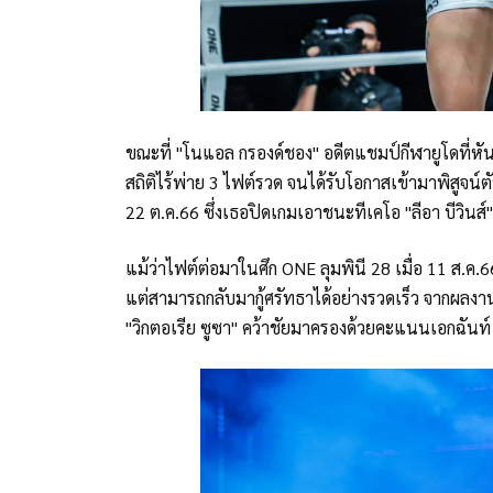
ขณะที่ "โนแอล กรองด์ชอง" อดีตแชมป์กีฬายูโดที่ห
สถิติไร้พ่าย 3 ไฟต์รวด จนได้รับโอกาสเข้ามาพิสูจน์
22 ต.ค.66 ซึ่งเธอปิดเกมเอาชนะทีเคโอ "ลีอา บีวินส์
แม้ว่าไฟต์ต่อมาในศึก ONE ลุมพินี 28 เมื่อ 11 ส.ค
แต่สามารถกลับมากู้ศรัทธาได้อย่างรวดเร็ว จากผลงาน
"วิกตอเรีย ซูซา" คว้าชัยมาครองด้วยคะแนนเอกฉันท