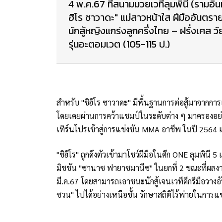
4 พ.ค.67 ที่สนามมวยเวทีลุมพินี (รามอิ
ฮิโร ซาวาดะ" แม่สาวหน้าใส ฝีมืออันตรา
นักสู้หญิงแกร่งลูกครึ่งไทย – ฝรั่งเศส
รุ่นอะตอมเวต (105-115 ป.)
สำหรับ "ชิฮิโร ซาวาดะ" มีพื้นฐานการต่อสู้มาจาก
โดยเคยผ่านการคว้าแชมป์ในระดับต่าง ๆ มาครองอย่
เทิร์นโปรเข้าสู่การแข่งขัน MMA อาชีพ ในปี 2564
"ชิฮิโร" ถูกดึงตัวเข้ามาโชว์ฝีมือในศึก ONE ลุมพินี 5 
มิชชัน "ซานาซ ฟายาซมานีซ" ในยกที่ 2 ขณะที่ผลงาน
มี.ค.67 โดยสามารถเอาชนะนักสู้เจนเวทีดีกรีมือวางอ
ซวน" ไปได้อย่างเหนือชั้น รักษาสถิติไร้พ่ายในการแข