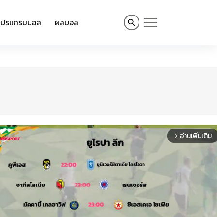
โปรแกรมบอล
ผลบอล
อ่านเพิ่มเติม
arrow_forward_ios