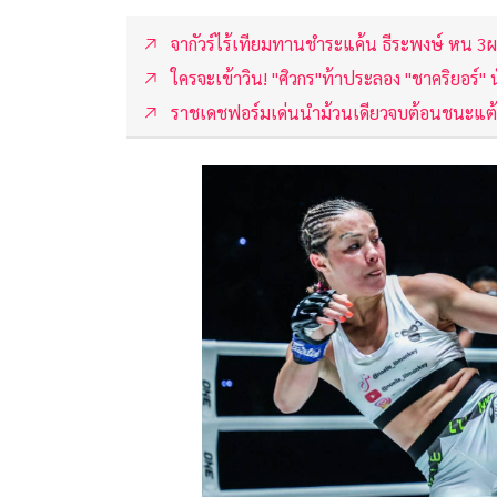
จากัวร์ไร้เทียมทานชำระแค้น ธีระพงษ์ หน 3
ใครจะเข้าวิน! "ศิวกร"ท้าประลอง "ชาคริยอร์" 
ราชเดชฟอร์มเด่นนำม้วนเดียวจบต้อนชนะแต้