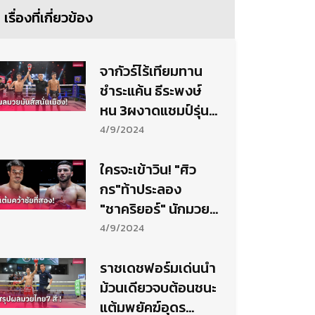
เรื่องที่เกี่ยวข้อง
จากัวร์ไร้เทียมทาน
ชำระแค้น ธีระพงษ์
หน 3ผงาดแชมป์รุ่น
115 ปอนด์
4/9/2024
ใครจะเข้าวิน! "ศิว
กร"ท้าประลอง
"ชาคริยอร์" นักมวย
อุซเบฯ ศึก ONE ลุมพิ
4/9/2024
นี 59
ราชเดชฟอร์มเด่นนำ
ม้วนเดียวจบต้อนชนะ
แต้มพยัคฆ์อุดร