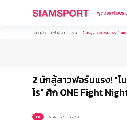
ฟุตบอลต่างประ
หน้าหลัก
กีฬาอื่นๆ
มวย
2 นักสู้สาวฟอร์มแรง! "โนแอ
2 นักสู้สาวฟอร์มแรง! "โ
โร" ศึก ONE Fight Nigh
มวย
4/10/2024
22:40