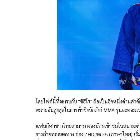
โดยไฟต์นี้ที่จะพบกับ "ชิฮิโร" ถือเป็นอีกหนึ่งด่านส
หมายอันสูงสุดในการท้าชิงบัลลังก์ MMA รุ่นอะตอมเว
แฟนกีฬาชาวไทยสามารถจองบัตรเข้าชมในสนามผ่านท
การถ่ายทอดสดทาง ช่อง 7HD กด 35 (ภาษาไทย) เริ่ม