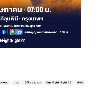
งด์ชอง
มวย
ชิฮิโร ซาวาดะ
One Fight Night 22
MMA