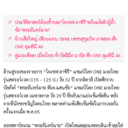
ประวัติศาสตร์ต้องซ้ำรอย"โจเซฟ ลาซิรี"พร้อมงัดคิวบู๊ย้ำ
ชัย"พระจันทร์ฉาย"
จ้าวเสือใหญ่ เสียบแทน ปะทะ เพชรสุขุมวิท ภาคสอง ศึก
ONE ลุมพินี 46
คู่มวยเดือด! เมืองไทย ท้าวัดฝีมือ นาบิล ศึก ONE ลุมพินี 46
ด้านคู่รองของรายการ “โจเซฟ ลาซิรี” แชมป์โลก ONE มวยไทย
รุ่นสตรอว์เวต (115 – 125 ป.) วัย 32 ปี จากอิตาลี เปิดศึกรวบ
บัลลังก์ “พระจันทร์ฉาย พีเค.แสนชัย” แชมป์โลก ONE มวยไทย
รุ่นสตรอว์เวต เฉพาะกาล วัย 29 ปี ที่กลับมาแย่งเข็มขัดคืน หลัง
จากที่นักชกขวัญใจคนไทย พลาดท่าแพ้เสียเข็มขัดในการเจอกัน
ครั้งแรกเมื่อ พ.ค.65
ออกสตาร์ตเกม “พระจันทร์ฉาย” เปิดโหมดลุยแหลกเดินเข้าลุยใส่