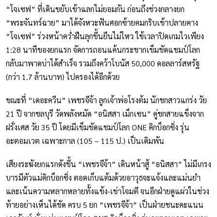
“โจเซฟ” ที่เดินขยับเข้าแลกไม่ยอมกัน ก่อนถึงช่วงกลางยก
“พระจันทร์ฉาย” มาได้จังหวะฟันศอกซ้ายคมกริบเข้าปลายคาง
“โจเซฟ” ร่วงหน้าคว่ำฝืนลุกขึ้นยืนไม่ไหว ใช้เวลาปิดเกมไวเพียง
1:28 นาทีของยกแรก จัดการถอนแค้นกระชากเข็มขัดแชมป์โลก
กลับมาพาดบ่าได้สำเร็จ รวมถึงคว้าโบนัส 50,000 ดอลลาร์สหรัฐ
(กว่า 1.7 ล้านบาท) ไปครองได้อีกด้วย
ขณะที่ “เดอะควีน” เพชรจีจ้า ลูกเจ้าพ่อโรงต้ม นักชกสาวแกร่ง วัย
21 ปี จากชลบุรี วัดพลังหมัด “อนิสสา เม็กเซน” คู่ชกสายแข็งจาก
ฝรั่งเศส วัย 35 ปี โดยมีเข็มขัดแชมป์โลก ONE คิกบ็อกซิ่ง รุ่น
อะตอมเวต เฉพาะกาล (105 – 115 ป.) เป็นเดิมพัน
เสียงระฆังยกแรกดังขึ้น “เพชรจีจ้า” เดินหน้าสู้ “อนิสสา” ไม่มีเกรง
บารมีตัวแม่คิกบ็อกซิ่ง ตอดเก็บแต้มด้วยอาวุธจะแจ้งและแม่นยำ
และเน้นความหลากหลายทั้งแข้ง-เข่าโจมตี จนอีกฝ่ายดูแผ่วในช่วง
ท้ายอย่างเห็นได้ชัด ครบ 5 ยก “เพชรจีจ้า” เป็นฝ่ายชนะคะแนน