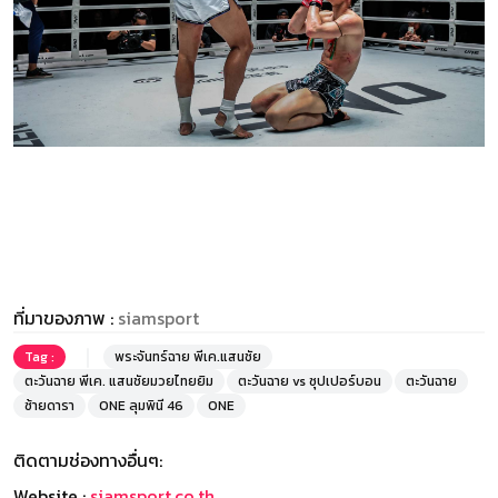
ที่มาของภาพ :
siamsport
Tag :
พระจันทร์ฉาย พีเค.แสนชัย
ตะวันฉาย พีเค. แสนชัยมวยไทยยิม
ตะวันฉาย vs ซุปเปอร์บอน
ตะวันฉาย
ซ้ายดารา
ONE ลุมพินี 46
ONE
ติดตามช่องทางอื่นๆ:
Website :
siamsport.co.th