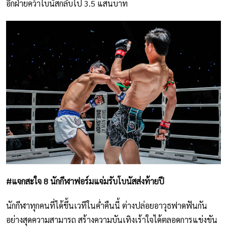
อีกฝ่ายคว้าโบนัสกลับไป 3.5 แสนบาท
#แจกสะใจ 8 นักกีฬาฟอร์มแจ่มรับโบนัสส่งท้ายปี
นักกีฬาทุกคนที่ได้ขึ้นเวทีในค่ำคืนนี้ ต่างปล่อยอาวุธฟาดฟันกัน
อย่างสุดความสามารถ สร้างความบันเทิงเร้าใจได้ตลอดการแข่งขัน