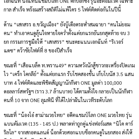
เอกฉันท์ นั่งแท่นแชมป์โลก ONE คิกบ็อกซิ่ง รุ่นอะตอมเวต เฉพาะ
กาล สำเร็จ พร้อมสร้างสถิติไม่แพ้ใคร 5 ไฟต์ติดต่อกันในปีนี้
ด้าน “เสกสรร อ.ขวัญเมือง” ยังบู๊เดือดระห่ำสมฉายา “คนไม่ยอม
คน” ทำเอาคนดูลุ้นใจหายใจคว่ำตั้งแต่ยกแรกยันยกสุดท้าย จบ 3
ยก กรรมการชูมือให้ “เสกสรร” ชนะคะแนนเอกฉันท์ “ริเวอร์
แดซ” คว้าชัยไฟต์ที่ 8 ของปีสำเร็จ
ขณะที่ “เสือแบล็ค ท.พราน49” ความหวังนักสู้ชาวกะเหรี่ยงปิดเกม
ไว “เคร็ก โคกลีย์” ตั้งแต่ยกแรก รับโชคสองชั้น เก็บโบนัส 3.5 แสน
บาท 4 ไฟต์ติดและพิชิตสัญญานักกีฬา ONE มูลค่า 100,000
ดอลลาร์สหรัฐฯ (ราว 3.7 ล้านบาท) ได้ตามตั้งใจ กลายเป็นนักกีฬา
คนที่ 10 จาก ONE ลุมพินี ที่ได้ไปล่าฝันในเวทีระดับโลก
ขณะที่ “น้องโอ๋ ฮาม่ามวยไทย” อดีตแชมป์โลก ONE มวยไทย รุ่น
แบนตัมเวต (135 - 145 ป.) พลาดท่าถูกคู่แข่งฟอร์มสด “นิโค คาร์
ริลโล” จากสกอตแลนด์ น็อกด้วยศอกแบบช็อกคนดูในยกสอง ส่งให้