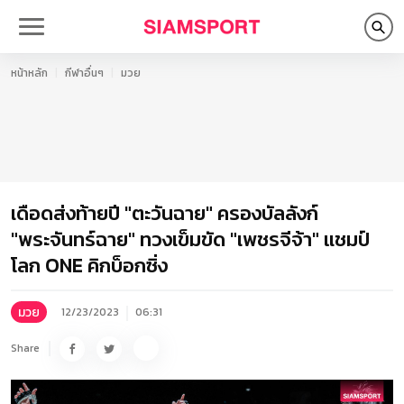
หน้าหลัก
กีฬาอื่นๆ
มวย
เดือดส่งท้ายปี "ตะวันฉาย" ครองบัลลังก์
"พระจันทร์ฉาย" ทวงเข็มขัด "เพชรจีจ้า" แชมป์
โลก ONE คิกบ็อกซิ่ง
มวย
12/23/2023
06:31
Share