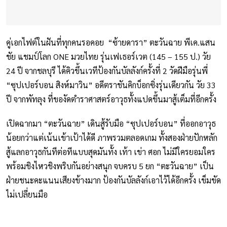
คู่เอกไฟต์ในฝันที่ทุกคนรอคอย “ซ้ายดารา” ตะวันฉาย พีเค.แสน
ชัย แชมป์โลก ONE มวยไทย รุ่นเฟเธอร์เวต (145 – 155 ป.) วัย
24 ปี จากชลบุรี ได้คิวขึ้นเวทีป้องกันบัลลังก์ครั้งที่ 2 วัดฝีมือรุ่นพี่
“ซุปเปอร์บอน สิงห์มาวิน” อดีตราชันคิกบ็อกซิ่งรุ่นเดียวกัน วัย 33
ปี จากพัทลุง ที่ของัดตำราศาสตร์อาวุธทั้งแปดขึ้นมาสู้เต็มที่อีกครั้ง
เปิดฉากมา “ตะวันฉาย” เดินสู้รับมือ “ซุปเปอร์บอน” ที่ออกอาวุธ
น้อยกว่าแต่เน้นเข้าเป้าได้ดี ภาพรวมตลอดเกม ทั้งสองฝ่ายปักหลัก
สู้แลกอาวุธกันทีต่อทีแบบสุดมันทั้ง เท้า เข่า ศอก ไม่มีใครยอมใคร
พร้อมชิงไหวชิงพริบกันอย่างสนุก จบครบ 5 ยก “ตะวันฉาย” เป็น
ฝ่ายชนะคะแนนเสียงข้างมาก ป้องกันบัลลังก์เอาไว้ได้อีกครั้ง เข็มขัด
ไม่เปลี่ยนมือ