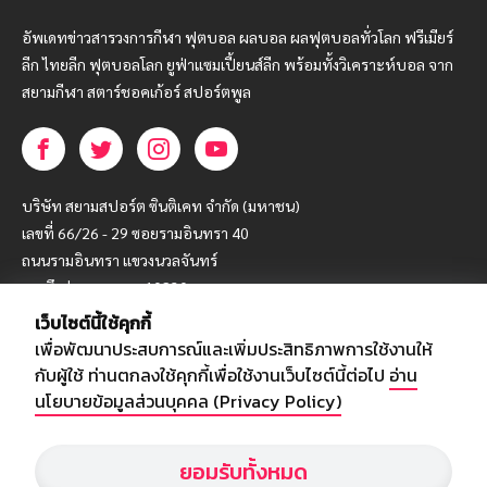
อัพเดทข่าวสารวงการกีฬา ฟุตบอล ผลบอล ผลฟุตบอลทั่วโลก ฟรีเมียร์
ลีก ไทยลีก ฟุตบอลโลก ยูฟ่าแซมเปี้ยนส์ลีก พร้อมทั้งวิเคราะห์บอล จาก
สยามกีฬา สตาร์ชอคเก้อร์ สปอร์ตพูล
บริษัท สยามสปอร์ต ซินติเคท จำกัด (มหาชน)
เลขที่ 66/26 - 29 ซอยรามอินทรา 40
ถนนรามอินทรา แขวงนวลจันทร์
เขตบึงกุ่ม กรุงเทพฯ 10230
เว็บไซต์นี้ใช้คุกกี้
โทร : 02-5088-000
เพื่อพัฒนาประสบการณ์และเพิ่มประสิทธิภาพการใช้งานให้
อีเมล์ :
webmaster@siamsport.co.th
กับผู้ใช้ ท่านตกลงใช้คุกกี้เพื่อใช้งานเว็บไซต์นี้ต่อไป
อ่าน
เว็บไซต์ : www.siamsport.co.th
นโยบายข้อมูลส่วนบุคคล (Privacy Policy)
ยอมรับทั้งหมด
© SIAMSPORT
Privacy