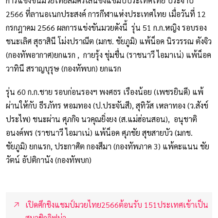
การแข่งขันมวยไทยสมัครเล่นชิงแชมป์ประเทศไทย ประจำปี
2566 ที่ลานอเนกประสงค์ การกีฬาแห่งประเทศไทย เมื่อวันที่ 12
กรกฎาคม 2566 ผลการแข่งขันมวยดังนี้ รุ่น 51 ก.ก.หญิง รอบรอง
ชนะเลิศ สุธาสินี โม่งปราณีต (มกช. ชัยภูมิ) แพ้น็อค นิรวรรณ ตังจิว
(กองทัพอากาศ)ยกแรก , กายรุ้ง ชุ่มชื่น (ราชนาวี ไอมาเน่) แพ้น็อค
วาทินี สราญบุรุษ (กองทัพบก) ยกแรก
รุ่น 60 ก.ก.ชาย รอบก่อนรองฯ พงศธร เรืองน้อย (เพชรยินดี) แพ้
ผ่านให้กับ ธีรภัทร หอมทอง (ป.ประจันสี), สุทิวัส เหลาทอง (ว.สังข์
ประไพ) ชนะผ่าน ศุภกิจ นวคุณยิ่งยง (ส.แม่ฮ่อนสอน), อนุชาติ
อนงค์พร (ราชนาวี ไอมาเน่) แพ้น็อค ศุภชัย สุขสายบัว (มกช.
ชัยภูมิ) ยกแรก, ประกาศิต กองสีมา (กองทัพภาค 3) แพ้คะแนน ชัย
วัตน์ อัปติกานัง (กองทัพบก)
เปิดศึกชิงแชมป์มวยไทย2566ต้อนรับ 151ประเทศเข้าเป็น
สมาชิกอิฟม่า