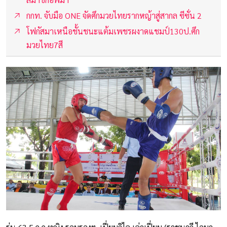
กกท. จับมือ ONE จัดศึกมวยไทยรากหญ้าสู่สากล ซีซั่น 2
โฟกัสมาเหนือชั้นชนะแต้มเพชรผงาดแชมป์130ป.ศึก
มวยไทย7สี