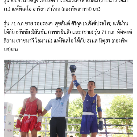
รุ่น 63.5 ก.ก.หญิง รอบรองฯ เปี่ยมวิไล เล่าเปี่ยม (ราชนาวี ไอมา
เน่) แพ้ทีเคโอ อารียา สาโหด (กองทัพอากาศ) ยก3
รุ่น 71 ก.ก.ชาย รอบรองฯ สุขสันต์ ศิริกุล (ว.สังข์ประไพ) แพ้ผ่าน
ให้กับ ธวัชชัย มีสันชัน (เพชรยินดี) และ (ชาย) รุ่น 71 ก.ก. ทัศพงษ์
สียาน (ราชนาวี ไอมาเน่) แพ้ทีเคโอ ให้กับ ธเนศ นิตุธร (กองทัพ
บก)ยก3