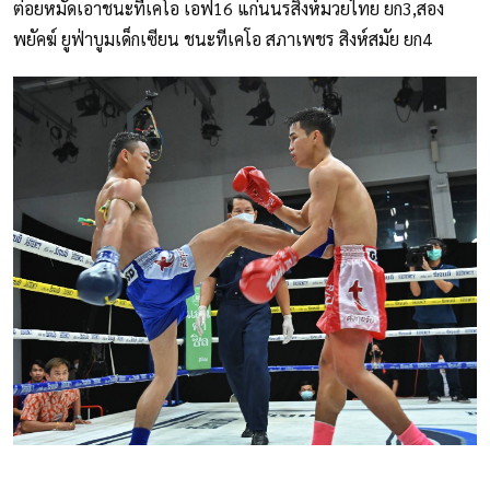
ต่อยหมัดเอาชนะทีเคโอ เอฟ16 แก่นนรสิงห์มวยไทย ยก3,สอง
พยัคฆ์ ยูฟ่าบูมเด็กเซียน ชนะทีเคโอ สภาเพชร สิงห์สมัย ยก4