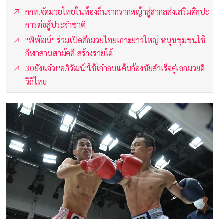
กกท.จัดมวยไทยในท้องถิ่นจากรากหญ้าสู่สากลส่งเสริมศิลปะ
การต่อสู้ประจำชาติ
"พิพัฒน์" ร่วมเปิดศึกมวยไทยเกาะยาวใหญ่ หนุนชุมชนใช้
กีฬาสานสามัคคี-สร้างรายได้
30ยังแจ๋ว!"อภิวัฒน์"ใช้เก๋าลบแค้นก้องชัยสำเร็จคู่เอกมวยดี
วิถีไทย