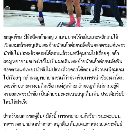
ยกสุดท้าย มีอัดฉีดกล้าผจญ 2 แสนบาทให้ขยันและพลิกเกมได้
เปิดเกมกล้าผจญเดินเตะซ้ายนำแล้วต่อยหมัดฟันศอกตามแต่เพชร
นำชัยไม่ปะทะด้วยคอยโต้ตอบแล้ววนหนีคุมเกมไปเรื่อยๆ กล้า
ผจญพยายามอย่างไรก็ไม่เป็นผลเดินเตะซ้ายนำแล้วต่อยหมัดฟัน
ศอกตามแต่เพชรนำชัยไม่ปะทะด้วยคอยโต้ตอบแล้ววนหนีคุมเกม
ไปเรื่อยๆ กล้าผจญพยายามชแม้ว่าช่วงท้ายเพชรนำชัยจะมาโดน
เตะเข้าปลายคางจนติดเชือก แต่สุดท้ายกล้าผจญทำไม่ผ่านอยู่ดี
ครบยกเพชรนำชัย เป็นฝ่ายชนะคะแนนสนุกตื่นเต้น ประเดิมชัยปี
ใหม่ได้สำเร็จ
สำหรับผลการชกคู่อื่นๆมีดังนี้ เพชรสยาม จ.ภัทรียา ชนะคะแนน
ทหารเอก นายกเอท่าศาลา สนุกตื่นเต้น,แดนกาหลง ส.เดชะพันธ์