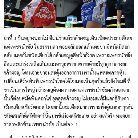
ยกที่ 3 ขืนอยู่วงนอกไม่ ดีแน่ว่าแล้วกล้าผจญเดินเบียดประกบตีเลย
แต่เพชรนำชัย ไม่ธรรรมดา คอยผลักออกแล้วเตะขา มีหมัดมีสอก
สลับ แลกกันชนิดเสียวไส้ กล้าผจญดูสีหน้ากังวล เพราะเพชรนำชัย
อึดและแกร่งเหลือเกินแถมอาวุธหลากหลายด้วยมีทุกลูก กลางยก
กล้าผจญ โดนเจาะขาจนสะดุ้งออกอาการเท่านั้นแหละตลาดหุ้น
เปลี่ยนเสิร์ฟทันที เพชรนำโชคได้ใจและเห็นจุดรั่วแล้วจึงโจมตี ที่
ขาเป็นการใหญ่ กล้าผจญต้องผวากอด แต่เพชรนำชัยผลักออกจาก
นั้นก็ต่อยหมัดฟันศอกใส่ อุตลุตกล้าผจญ ไม่ยอมแพ้มีแลกสู้ยิบตา
เรียกเสียงเชียร์ตลอด โดยยกนี้เกมเดือดมากเพราะทั้งคู่แลกอาวุธกัน
ชนิดสมศักดิ์ศรีศึกดาร์บี้แมทซ์เมืองศรีสะเกษ อย่างแท้จริง หมดยก
ราคาพลิกข้ามเพชรนำชัย เป็นต่อ 3-1