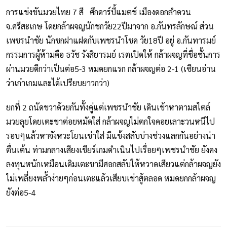
การแข่งขันมวยไทย 7 สี ศึกดาร์บี้แมตช์ เมืองดอกลำดวน
จ.ศรีสะเกษ โดยกล้าผจญนักชกวัย22ปีมาจาก อ.กันทรลักษณ์ ส่วน
เพชรนำชัย นักชกฝาแฝดกับเพชรนำโชค วัย18ปี อยู่ อ.กันทารมย์
กรรมการผู้ห้ามคือ ธวัช รังสิยารมย์ เรตเปิดให้ กล้าผจญที่ชื่อชั้นการ
ผ่านมวยดีกว่าเป็นต่อ5-3 หมดยกแรก กล้าผจญต่อ 2-1 (เซียนอ่าน
ว่าเก๋าเกมและได้เปรียบยาวกว่า)
ยกที่ 2 ถนัดขวาด้วยกันทั้งคู่แต่เพชรนำชัย เดินเข้าหาตามสไตล์
มวยลุยโดยเตะขาต่อยหมัดใส่ กล้าผจญไม่ตกใจคอยเลาะวนหนีไป
รอบๆแล้วหาจังหวะโยนเข่าใส่ มีแข้งสลับบ่างช่วงแลกกันอย่างน่า
ตื่นเต้น ท่ามกลางเสียงเชียร์เกมดำเนินไปเรื่อยๆเพชรนำชัย ยังคง
ลงทุนหนักเหมือนเดิมเตะขามีศอกสลับให้หวาดเสียวแต่กล้าผจญยัง
ไม่เพลี่ยงพล้ำง่ายๆก่อนเตะแล้วเสียบเข่าสู้ตลอด หมดยกกล้าผจญ
ยังต่อ5-4