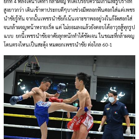
ยกที่ 4 หลังได้น้ำได้ท่า กล้าผจญ ที่ได้เปรียบความเก๋าและรูปร่างที่
สูงยาวกว่า เดินเข้าหาประกบตีๆบางช่วงมีหลอกฟันศอกใส่แต่เพชร
นำชัยรู้ทัน จากนั้นเพชรนำชัยก็เน้นเจาะขาพออยู่วงในก็งัดสอกใส่
จนกล้าผจญหน้าหงายเริ่ด แต่ ไม่ยอมลงแล้วยังตอบโต้อาวุธสู้ทุกรูป
แบบ ยกนี้เพชรนำชัยอาศัยลุกหนักทำได้ชัดเจน ในขณะที่กล้าผจญ
โดนตรงไหนเป็นสะดุ้ง หมดยกเพชรนำชัย ต่อไกล 60-1