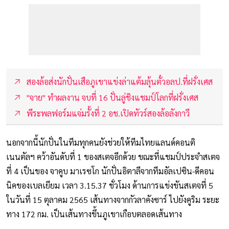
สองล้อส่งนักปั่นเสือภูเขาแข่งล่าแต้มลุ้นตั๋วอลป.ที่ฝรั่งเศส
"จาย" ทำผลงาน จบที่ 16 ปั่นลู่ชิงแชมป์โลกที่ฝรั่งเศส
พีระพลฟอร์มแจ่มรั้งที่ 2 อช.เปิดทัวร์สองล้อลังกาวี
นอกจากนี้นักปั่นในทีมทุกคนยังช่วยให้ทีมไทยแลนด์คอนติ
เนนตัลฯ คว้าอันดับที่ 1 ของสเตจอีกด้วย ขณะที่แชมป์ประจำสเตจ
ที่ 4 เป็นของ จาคูบ มาเรซโก นักปั่นอิตาลีจากทีมอัลเปซิน-ดีคอน
นิคของเบลเยียม เวลา 3.15.37 ชั่วโมง ด้านการแข่งขันสเตจที่ 5
ในวันที่ 15 ตุลาคม 2565 เส้นทางจากกัวลาคังซาร์ ไปยังคูริม ระยะ
ทาง 172 กม. เป็นเส้นทางขึ้นภูเขาเกือบตลอดเส้นทาง