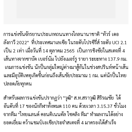
การแข่งขันจักรยานประเภทถนนทางไกลนานาชาติ "ทัวร์ เดอ
ลังกาวี 2022" ที่ประเทศมาเลเซีย ในระดับโปรซีรี่ส์ ระดับ UCI 2.1
เป็น 2 เท่า เมื่อวันที่ 14 ตุลาคม 2565 เป็นการชิงชัยในสเตจที่ 4
เส้นทางจากซาบัค เบอร์นัม ไปยังเมอร์รู รายา ระยะทาง 137.9 กม.
เกมการแข่งขัน นักปั่นกลุ่มใหญ่ต่างมาสู้กันในช่วงสปรินท์หน้าเส้น
และมีอุบัติเหตุเกิดขึ้นก่อนถึงเส้นชัยประมาณ 1 กม. แต่นักปั่นไทย
ปลอดภัยทุกคน
สำหรับผลการแข่งขันปรากฏว่า "วุฒิ" ส.ท.สราวุฒิ สิริรณชัย ได้
อันดับที่ 17 ของนักกีฬาทั้งหมด 110 คน ด้วยเวลา 3.15.37 ชั่วโมง
จากทีม "ไทยแลนด์ คอนติเนนตัล ไซคลิง ทีม" ทำผลงานได้อย่าง
ยอดเยี่ยม คว้าแชมป์เอเชียประจำสเตจที่ 4 มาครองได้สำเร็จ