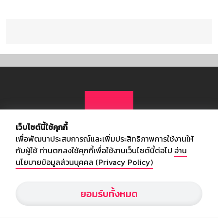
เว็บไซต์นี้ใช้คุกกี้
เพื่อพัฒนาประสบการณ์และเพิ่มประสิทธิภาพการใช้งานให้
กับผู้ใช้ ท่านตกลงใช้คุกกี้เพื่อใช้งานเว็บไซต์นี้ต่อไป
อ่าน
นโยบายข้อมูลส่วนบุคคล (Privacy Policy)
เกี่ยวกับเรา
ยอมรับทั้งหมด
อัพเดทข่าวสารวงการกีฬา ฟุตบอล ผลบอล ผลฟุตบอลทั่วโลก ฟรีเมียร์
ลีก ไทยลีก ฟุตบอลโลก ยูฟ่าแซมเปี้ยนส์ลีก พร้อมทั้งวิเคราะห์บอล จาก
สยามกีฬา สตาร์ชอคเก้อร์ สปอร์ตพูล