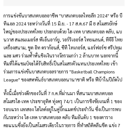
การแข่งขันบาสเกตบอลอาชีพ "บาสเกตบอลไทยลีก 2024" หรือ บี
ทีแอล 2024 ระหว่างวันที่ 15 มิ.ย. - 17 ส.ค.67 มี 8 สโมสรยักษ์
ใหญ่ของประเทศไทย ประกอบด้วย ไฮ-เทค บาสเกตบอล คลับ, แบ
นวาส สแลมเมอร์ส พีเอ็นอาร์ยู, วอร์ริเออร์ส ไทยแลนด์, ทีจีอี ไทย
เครื่องสนาม, ชูต อิท ดราก้อนส์, ซีที ไทเกอร์ส, แอร์ฟอร์ซ ศรีปทุม
และ มศว ร่วมห้ำหั่นชิงเงินรางวัลรวมกว่า 2 ล้านบาท นอกจากนี้
ทีมที่ได้แชมป์จะได้รับสิทธิ์เป็นสโมสรตัวแทนประเทศไทย เข้า
ร่วมการแข่งขันบาสเกตบอลรายการ "Basketball Champions
League" ของสหพันธ์บาสเกตบอลนานาชาติ หรือ ฟีบ้าในปีถัดไป
ทั้งนี้เมื่อช่วงดึกของวันที่ 7 ก.ค.ที่ผ่านมา ที่สนามบาสเกตบอล
สโมสรไฮ-เทค ประชาอุทิศ ทุ่งครุ 74/1 เป็นการชิงชัยเกมที่ 1 ของ
รอบแรก เลกสอง ไฮไลต์อยู่ในคู่บิ๊กแมตช์ประจำวัน ซึ่งเป็นการพบ
กันระหว่าง ไฮ-เทค บาสเกตบอล คลับ ทีมอันดับ 1 ของตาราง
คะแนนซึ่งยังเป็นสโมสรเดียวในรายการ ที่ทำสถิติคลีนชีต แข่ง 7