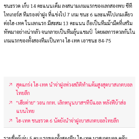
ชนะรวด เก็บ 14 คะแนนเต็ม ลงสนามเกมแรกของเลกสองพบ ซีที
ไทเกอร์ส ทีมรองจ่าฝูง ที่แข่งไป 7 เกม ชนะ 6 และแพ้ไปเกมเดียว
ต่อไฮ-เทค ในเลกแรก มีสะสม 13 คะแนน ถือเป็นทีมม้ามืดที่เสริม
ทัพมาอย่างน่ากลัว จนกลายเป็นทีมลุ้นแชมป์ โดยผลการดวลกันใน
เกมแรกของทั้งสองทีมเป็นทาง ไฮ-เทค เอาชนะ 84-75
สุดแกร่ง ไฮ-เทค นำจ่าฝูงพ่วงสถิติทำแต้มสูงสุดบาสเกตบอล
ไทยลีก
"เฮียต่าย" วอน กกท. เลิกหนุนบาสฯทีบีแอล หลังฟีบ้าส่อ
แบนไทย
ไฮ-เทค ชนะรวด 6 นัดยังนำจ่าฝูงบาสเกตบอลไทยลีก
รายชื่อผู้เล่น 5 คนแรกของทั้งสองทีม ไฮ-เทค บาสเกตบอล คลับ