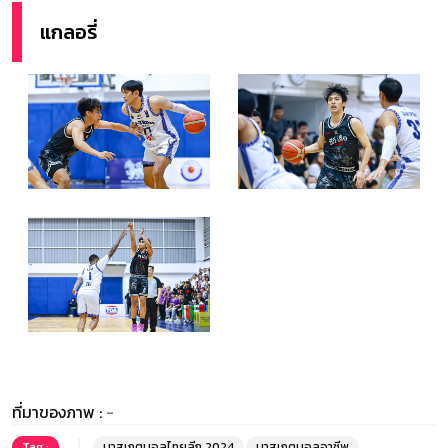
แกลอรี่
ที่มาของภาพ :
-
Tag :
บาสเกตบอลไทยลีก 2024
บาสเกตบอลอาชีพ