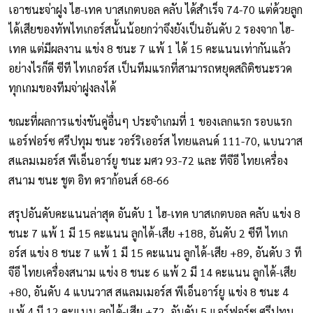
เอาชนะจ่าฝูง ไฮ-เทค บาสเกตบอล คลับ ได้สำเร็จ 74-70 แต่ด้วยลูก
ได้เสียของทัพไทเกอร์สนั้นน้อยกว่าจึงยังเป็นอันดับ 2 รองจาก ไฮ-
เทค แต่มีผลงาน แข่ง 8 ชนะ 7 แพ้ 1 ได้ 15 คะแนนเท่ากันแล้ว
อย่างไรก็ดี ซีที ไทเกอร์ส เป็นทีมแรกที่สามารถหยุดสถิติชนะรวด
ทุกเกมของทีมจ่าฝูงลงได้
ขณะที่ผลการแข่งขันคู่อื่นๆ ประจำเกมที่ 1 ของเลกแรก รอบแรก
แอร์ฟอร์ซ ศรีปทุม ชนะ วอร์ริเออร์ส ไทยแลนด์ 111-70, แบนวาส
สแลมเมอร์ส พีเอ็นอาร์ยู ชนะ มศว 93-72 และ ทีจีอี ไทยเครื่อง
สนาม ชนะ ชูต อิท ดราก้อนส์ 68-66
สรุปอันดับคะแนนล่าสุด อันดับ 1 ไฮ-เทค บาสเกตบอล คลับ แข่ง 8
ชนะ 7 แพ้ 1 มี 15 คะแนน ลูกได้-เสีย +188, อันดับ 2 ซีที ไทเก
อร์ส แข่ง 8 ชนะ 7 แพ้ 1 มี 15 คะแนน ลูกได้-เสีย +89, อันดับ 3 ที
จีอี ไทยเครื่องสนาม แข่ง 8 ชนะ 6 แพ้ 2 มี 14 คะแนน ลูกได้-เสีย
+80, อันดับ 4 แบนวาส สแลมเมอร์ส พีเอ็นอาร์ยู แข่ง 8 ชนะ 4
แพ้ 4 มี 12 คะแนน ลูกได้-เสีย +72, อันดับ 5 แอร์ฟอร์ซ ศรีปทุม