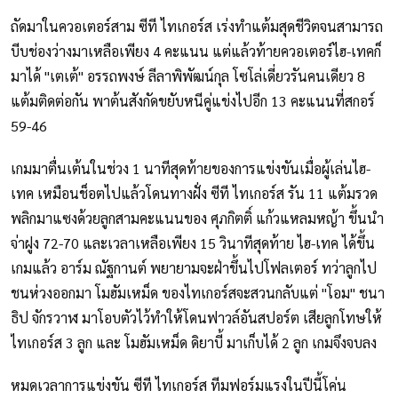
ถัดมาในควอเตอร์สาม ซีที ไทเกอร์ส เร่งทำแต้มสุดชีวิตจนสามารถ
บีบช่องว่างมาเหลือเพียง 4 คะแนน แต่แล้วท้ายควอเตอร์ไฮ-เทคก็
มาได้ "เตเต้" อรรถพงษ์ ลีลาพิพัฒน์กุล โซโล่เดี่ยวรันคนเดียว 8
แต้มติดต่อกัน พาต้นสังกัดขยับหนีคู่แข่งไปอีก 13 คะแนนที่สกอร์
59-46
เกมมาตื่นเต้นในช่วง 1 นาทีสุดท้ายของการแข่งขันเมื่อผู้เล่นไฮ-
เทค เหมือนช็อตไปแล้วโดนทางฝั่ง ซีที ไทเกอร์ส รัน 11 แต้มรวด
พลิกมาแซงด้วยลูกสามคะแนนของ ศุภกิตติ์ แก้วแหลมหญ้า ขึ้นนำ
จ่าฝูง 72-70 และเวลาเหลือเพียง 15 วินาทีสุดท้าย ไฮ-เทค ได้ขึ้น
เกมแล้ว อาร์ม ณัฐกานต์ พยายามจะฝ่าขึ้นไปโฟลเตอร์ ทว่าลูกไป
ชนห่วงออกมา โมฮัมเหม็ด ของไทเกอร์สจะสวนกลับแต่ "โอม" ชนา
ธิป จักรวาฬ มาโอบตัวไว้ทำให้โดนฟาวล์อันสปอร์ต เสียลูกโทษให้
ไทเกอร์ส 3 ลูก และ โมฮัมเหม็ด ดิยาบี้ มาเก็บได้ 2 ลูก เกมจึงจบลง
หมดเวลาการแข่งขัน ซีที ไทเกอร์ส ทีมฟอร์มแรงในปีนี้โค่น