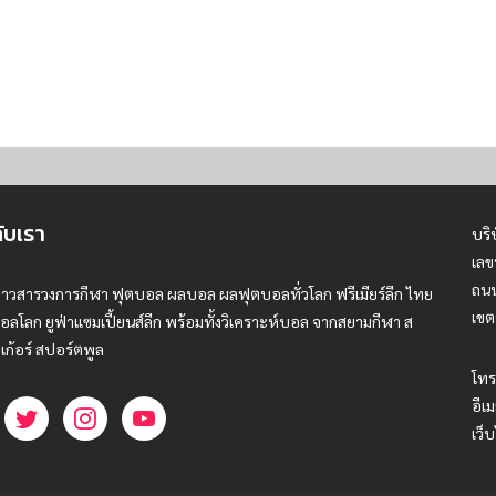
กับเรา
บริ
เลข
ถนน
่าวสารวงการกีฬา ฟุตบอล ผลบอล ผลฟุตบอลทั่วโลก ฟรีเมียร์ลีก ไทย
เขต
อลโลก ยูฟ่าแซมเปี้ยนส์ลีก พร้อมทั้งวิเคราะห์บอล จากสยามกีฬา ส
เก้อร์ สปอร์ตพูล
โทร
อีเม
เว็