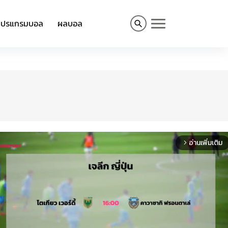
โปรแกรมบอล
ผลบอล
อ่านเพิ่มเติม
arrow_forward_ios