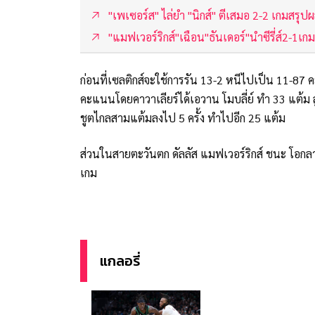
"เพเซอร์ส" ไล่ยำ "นิกส์" ตีเสมอ 2-2 เกมสร
"แมฟเวอร์ริกส์"เฉือน"ธันเดอร์"นำซีรี่ส์2-1เ
ก่อนที่เซลติกส์จะใช้การรัน 13-2 หนีไปเป็น 11-87
คะแนนโดยคาวาเลียร์ได้เอวาน โมบลี่ย์ ทำ 33 แต้ม สู
ชูตไกลสามแต้มลงไป 5 ครั้ง ทำไปอีก 25 แต้ม
ส่วนในสายตะวันตก ดัลลัส แมฟเวอร์ริกส์ ชนะ โอกล
เกม
แกลอรี่