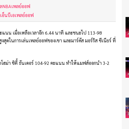
ุปผลNBAเพลย์ออฟ
กมเอ็นบีเอเพลย์ออฟ
 คะแนน เมื่อเหลือเวลาอีก 6.44 นาที และชนะไป 113-98
งสุดในการเล่นเพลย์ออฟของเขา และมาร์คัส มอร์ริส ซีเนียร์ ที่
าโฮม่า ซิตี้ ธันเดอร์ 104-92 คะแนน ทำให้แมฟส์ออกนำ 3-2