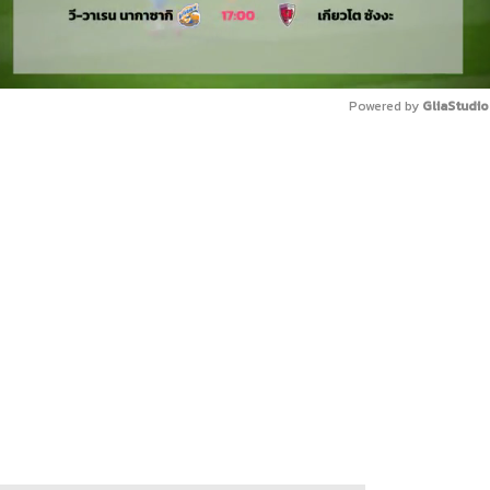
Powered by 
GliaStudio
Mute