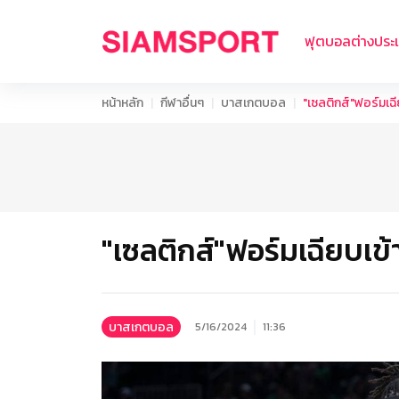
ฟุตบอลต่างประ
หน้าหลัก
กีฬาอื่นๆ
บาสเกตบอล
"เซลติกส์"ฟอร์มเฉ
"เซลติกส์"ฟอร์มเฉียบเข
บาสเกตบอล
5/16/2024
11:36