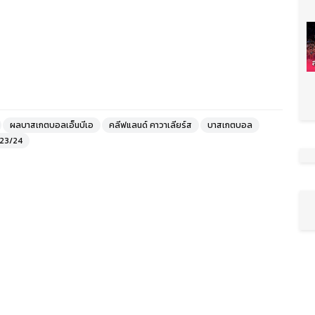
ผลบาสเกตบอลเอ็นบีเอ
คลีฟแลนด์ คาวาเลียร์ส
บาสเกตบอล
023/24