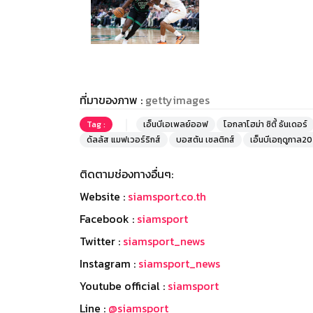
ที่มาของภาพ :
gettyimages
Tag :
เอ็นบีเอเพลย์ออฟ
โอกลาโฮม่า ซิตี้ ธันเดอร์
ดัลลัส แมฟเวอร์ริกส์
บอสตัน เซลติกส์
เอ็นบีเอฤดูกาล2
ติดตามช่องทางอื่นๆ:
Website :
siamsport.co.th
Facebook :
siamsport
Twitter :
siamsport_news
Instagram :
siamsport_news
Youtube official :
siamsport
Line :
@siamsport