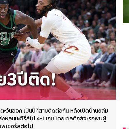
ะวันออก เป็นปีที่สามติดต่อกัน หลังเปิดบ้านถล่ม
งผลชนะซีรี่ส์ไป 4-1 เกม โดยเซลติกส์จะรอพบผู้
า เพเซอร์สต่อไป