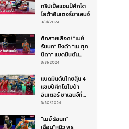
ทริปเปิ้ลแชมป์ศึกโต
โยต้าอินเตอร์ชาเลนจ์
3/31/2024
ศึกสายเลือด! "เมย์
รัชนก" ชิงดำ "เม ศุภ
นิดา" แบดมินตัน
สเปน มาสเตอร์ส
3/31/2024
แบดมินตันไทยลุ้น 4
แชมป์ศึกโตโยต้า
อินเตอร์ ชาเลนจ์ที่
โคราช
3/30/2024
"เมย์ รัชนก"
เฉือน"หมิว พร