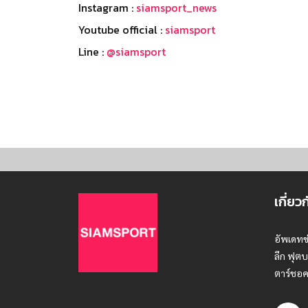
Instagram :
siamsport_news
Youtube official :
siamsport
Line :
@siamsport
เกี่ยว
อัพเดทข
ลีก ฟุตบ
ตาร์ชอค