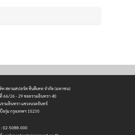
ษัท สยามสปอร์ต ซินติเคท จำกัด (มหาชน)
ที่ 66/26 - 29 ซอยรามอินทรา 40
รามอินทรา แขวงนวลจันทร์
บึงกุ่ม กรุงเทพฯ 10230
 : 02-5088-000
ล์ :
webmaster@siamsport.co.th