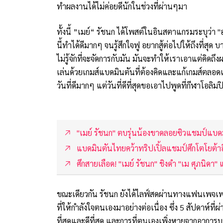
ทำผลงานได้ไม่ค่อยดีนักในช่วงที่ผ่านๆมา
ทั้งนี้ ”เมย์“ รัชนก ได้โพสต์ในอินสตาแกรมระบุว่า "
นี้ทำได้ดีมากๆ จนรู้สึกใจฟู อยากสู้ต่อไปให้ถึงที่สุ
ไม่รู้จักที่จะจัดการกับมัน มันจะทำให้เราเอาแต่คิด
เล่นด้วยเกมส์แบดมินตันที่ต้องคิดและแก้เกมส์ตลอดเ
วันที่ดีมากๆ แต่วันที่ดีที่สุดขอเอาไปพูดที่กีฬาโอลิ
"เมย์ รัชนก" ตบรุ่นน้องขาดลอยซิวแชมป์แบ
แบดมินตันไทยคว้าทริปเปิ้ลแชมป์ศึกโตโยต้า
ศึกสายเลือด! "เมย์ รัชนก" ชิงดำ "เม ศุภนิด
ขณะเดียวกัน รัชนก ยังได้ไลฟ์สดผ่านทางแฟนเพจเ
ที่ให้กำลังใจตนเองมาอย่างต่อเนื่อง ซึ่ง 5 สัปดาห์ท
ที่สุดและดีที่สุด และการที่ตนเองเพิ่งหายจากอาการ