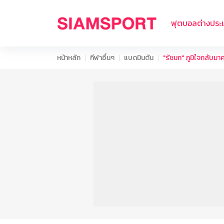
ฟุตบอลต่างประ
หน้าหลัก
กีฬาอื่นๆ
แบดมินตัน
"รัชนก" ภูมิใจกลับมา