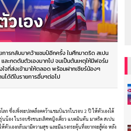
้วยการกลับมาคว้าแชมป์อีกครั้ง ในศึกมาดริด สเปน
ง และกดดันตัวเองมากไป จนเป็นต้นเหตุให้มีฟอร์ม
งใจที่ส่งเข้ามาให้ตลอด พร้อมฝากเชียร์น้องๆ
านได้ดีในรายการอื่นๆต่อไป
โลก ซึ่งเพิ่งจะปลดล็อคคว้าแชมป์แรกในรอบ 2 ปี ให้ตัวเองได้
รุ่นน้อง ในรอบชิงชนะเลิศหญิงเดี่ยว แบดมินตัน มาดริด สเปน
ห้ตัวเองกลับมามีความสุข และมีแรงกระตุ้นที่อยากจะสู้ต่อ หลัง