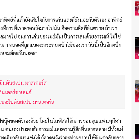
อาทิตย์ที่แล้วยังเสียใจกับการเล่นและก็ยังนอยกับตัวเอง อาทิตย์
ด บางทีการที่เราคาดหวังมากไปมัน คือความคิดทึ่อันตราย ถ้าเรา
ถึงผลมากไป จนการเล่นของเมย์มันเป็นการเล่นด้วยอารมณ์ ไม่ใช่
วลา ตลอดที่ลูกแบดจะกระทบหน้าไม้ของเรา วันนี้เป็นอีกหนึ่ง
มปิกเกมส์ละกันนะคะ"
ดมินตันสเปน มาสเตอร์ส
อินเตอร์ชาเลนจ์
า" แบดมินตันสเปน มาสเตอร์ส
ฟซบุ๊คของตัวเองด้วย โดยในไลฟ์สดได้กล่าวขอบคุณแฟนๆกีฬา
ี่ผ่าน ตนเองประสบกับอารมณ์และความรู้สึกที่หลากหลาย มีทั้งแย่
บาดเจ็บกลับมาแข่งได้ ก็คาดหวังว่าจะทำผลงานให้ดี แต่กลับกลาย