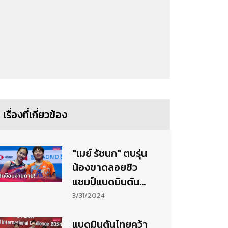
เรื่องที่เกี่ยวข้อง
"เมย์ รัชนก" ตบรุ่น
น้องขาดลอยซิว
แชมป์แบดมินตัน
สเปน มาสเตอร์ส
3/31/2024
แบดมินตันไทยคว้า