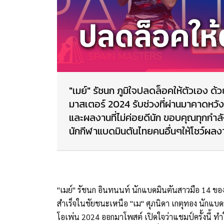
"เมย์" รัชนก ภูมิใจปลดล็อคให้ตัวเอง ด
มาสเตอร์ 2024 รับช่วงที่ผ่านมาคาดหวั
และผลงานที่ไม่ค่อยดีนัก ขอบคุณทุกกำลั
นักกีฬาแบดมินตันไทยคนอื่นๆให้โชว์ผลง
"เมย์" รัชนก อินทนนท์ นักแบดมินตันสาวมือ 14 ของ
สำเร็จในชัยชนะเหนือ "เม" ศุภนิดา เกตุทอง นักแบด
โอเพ่น 2024 ออกมาโพสต์ เปิดใจว่าแชมป์ครั้งนี้ ทำใ