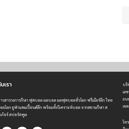
กับเรา
บริ
เลข
ถนน
่าวสารวงการกีฬา ฟุตบอล ผลบอล ผลฟุตบอลทั่วโลก ฟรีเมียร์ลีก ไทย
เขต
อลโลก ยูฟ่าแซมเปี้ยนส์ลีก พร้อมทั้งวิเคราะห์บอล จากสยามกีฬา ส
เก้อร์ สปอร์ตพูล
โทร
อีเม