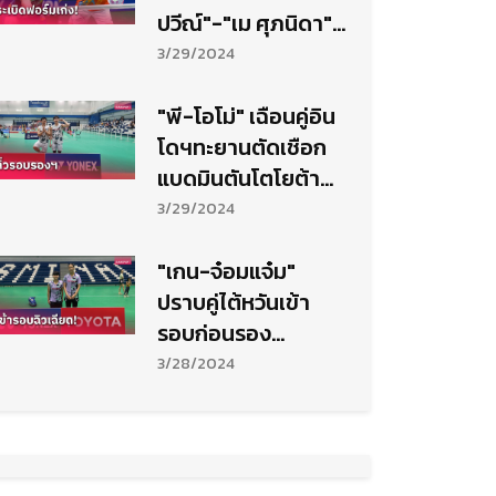
ปวีณ์"-"เม ศุภนิดา"
โค่นแชมป์โลกลิ่วตัด
3/29/2024
เชือกแบดมินตันสเปน
"พี-โอโม่" เฉือนคู่อิน
โดฯทะยานตัดเชือก
แบดมินตันโตโยต้า
อินเตอร์ ชาเลนจ์
3/29/2024
"เกน-จ๋อมแจ๋ม"
ปราบคู่ไต้หวันเข้า
รอบก่อนรอง
แบดมินตัน ไทยแลนด์
3/28/2024
อินเตอร์ชาเลนจ์