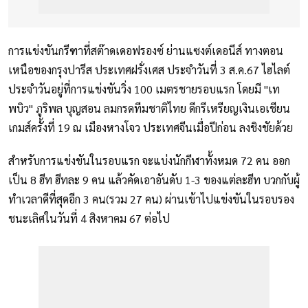
การแข่งขันกรีฑาที่สต๊าดเดอฟรองซ์ ย่านแซงต์เดอนีส์ ทางตอน
เหนือของกรุงปารีส ประเทศฝรั่งเศส ประจำวันที่ 3 ส.ค.67 ไฮไลต์
ประจำวันอยู่ที่การแข่งขันวิ่ง 100 เมตรชายรอบแรก โดยมี "เท
พบิว" ภูริพล บุญสอน ลมกรดทีมชาติไทย ดีกรีเหรียญเงินเอเชียน
เกมส์ครั้งที่ 19 ณ เมืองหางโจว ประเทศจีนเมื่อปีก่อน ลงชิงชัยด้วย
สำหรับการแข่งขันในรอบแรก จะแบ่งนักกีฬาทั้งหมด 72 คน ออก
เป็น 8 ฮีท ฮีทละ 9 คน แล้วคัดเอาอันดับ 1-3 ของแต่ละฮีท บวกกับผู้
ทำเวลาดีที่สุดอีก 3 คน(รวม 27 คน) ผ่านเข้าไปแข่งขันในรอบรอง
ชนะเลิศในวันที่ 4 สิงหาคม 67 ต่อไป