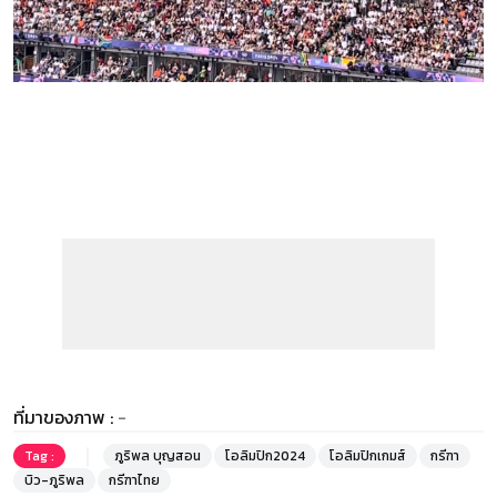
ที่มาของภาพ :
-
Tag :
ภูริพล บุญสอน
โอลิมปิก2024
โอลิมปิกเกมส์
กรีฑา
บิว-ภูริพล
กรีฑาไทย