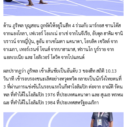
ด้าน ภูริพล บุญสอน ถูกจัดให้อยู่ในฮีท 4 ร่วมกับ มาร์กอส ซานโต๊ส
จากแองโกลา, เฟเวอร์ โอเกเน่ อาเช่ จากไนจีเรีย, อับดุล ฮาคิม ซานิ
บราวน์ จากญี่ปุ่น, ดูอัน อาเซโมตา แคนาดา, โอบลิค เซวิลล์ จาก
จาเมกา, เทอร์เรนซ์ โจนส์ จากบาฮามาส, ฟรานโก บูร์ราย จาก
แอลเบเนีย และ โอลิเวอร์ โดวิค จากโปแลนด์
ผลปรากฎว่า ภูริพล เข้าเส้นชัยเป็นอันดับ 3 ของฮีท สถิติ 10.13
วินาที เข้ารอบรองชนะเลิศอย่างหวุดหวิด กลายเป็นนักวิ่งไทยคนที่
3 ที่ผ่านการแข่งขันในรอบแรกในกีฬาโอลิมปิก ต่อจาก อาณัติ รัตน
พล ที่ทำได้ในโอลิมปิก 1976 ที่ประเทศแคนาดา และ สุเมธ พรหม
ณะ ที่ทำได้ในโอลิมปิก 1984 ที่ประเทศสหรัฐอเมริกา