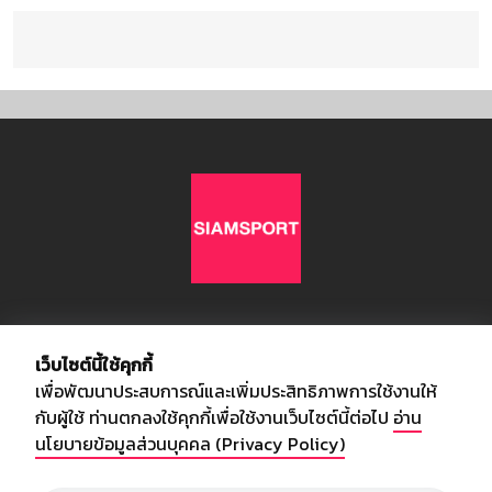
เกี่ยวกับเรา
เว็บไซต์นี้ใช้คุกกี้
เพื่อพัฒนาประสบการณ์และเพิ่มประสิทธิภาพการใช้งานให้
อัพเดทข่าวสารวงการกีฬา ฟุตบอล ผลบอล ผลฟุตบอลทั่วโลก ฟรีเมียร์
กับผู้ใช้ ท่านตกลงใช้คุกกี้เพื่อใช้งานเว็บไซต์นี้ต่อไป
อ่าน
ลีก ไทยลีก ฟุตบอลโลก ยูฟ่าแซมเปี้ยนส์ลีก พร้อมทั้งวิเคราะห์บอล จาก
นโยบายข้อมูลส่วนบุคคล (Privacy Policy)
สยามกีฬา สตาร์ชอคเก้อร์ สปอร์ตพูล