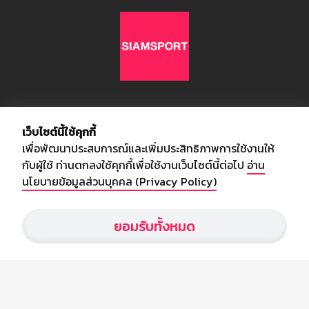
เกี่ยวกับเรา
เว็บไซต์นี้ใช้คุกกี้
เพื่อพัฒนาประสบการณ์และเพิ่มประสิทธิภาพการใช้งานให้
อัพเดทข่าวสารวงการกีฬา ฟุตบอล ผลบอล ผลฟุตบอลทั่วโลก ฟรีเมียร์
กับผู้ใช้ ท่านตกลงใช้คุกกี้เพื่อใช้งานเว็บไซต์นี้ต่อไป
อ่าน
ลีก ไทยลีก ฟุตบอลโลก ยูฟ่าแซมเปี้ยนส์ลีก พร้อมทั้งวิเคราะห์บอล จาก
นโยบายข้อมูลส่วนบุคคล (Privacy Policy)
สยามกีฬา สตาร์ชอคเก้อร์ สปอร์ตพูล
ยอมรับทั้งหมด
บริษัท สยามสปอร์ต ซินติเคท จำกัด (มหาชน)
เลขที่ 66/26 - 29 ซอยรามอินทรา 40
ถนนรามอินทรา แขวงนวลจันทร์