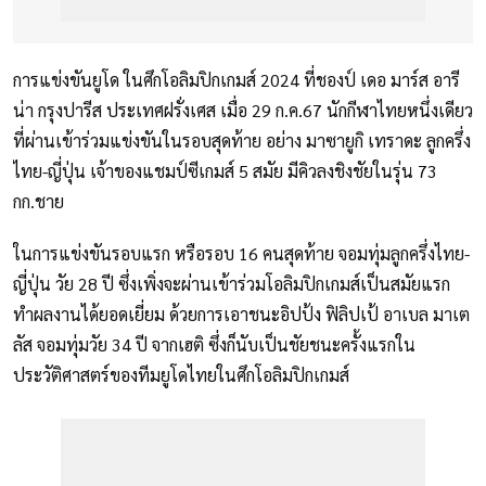
การแข่งขันยูโด ในศึกโอลิมปิกเกมส์ 2024 ที่ชองป์ เดอ มาร์ส อารี
น่า กรุงปารีส ประเทศฝรั่งเศส เมื่อ 29 ก.ค.67 นักกีฬาไทยหนึ่งเดียว
ที่ผ่านเข้าร่วมแข่งขันในรอบสุดท้าย อย่าง มาซายูกิ เทราดะ ลูกครึ่ง
ไทย-ญี่ปุ่น เจ้าของแชมป์ซีเกมส์ 5 สมัย มีคิวลงชิงชัยในรุ่น 73
กก.ชาย
ในการแข่งขันรอบแรก หรือรอบ 16 คนสุดท้าย จอมทุ่มลูกครึ่งไทย-
ญี่ปุ่น วัย 28 ปี ซึ่งเพิ่งจะผ่านเข้าร่วมโอลิมปิกเกมส์เป็นสมัยแรก
ทำผลงานได้ยอดเยี่ยม ด้วยการเอาชนะอิปป้ง ฟิลิปเป้ อาเบล มาเต
ลัส จอมทุ่มวัย 34 ปี จากเฮติ ซึ่งก็นับเป็นชัยชนะครั้งแรกใน
ประวัติศาสตร์ของทีมยูโดไทยในศึกโอลิมปิกเกมส์