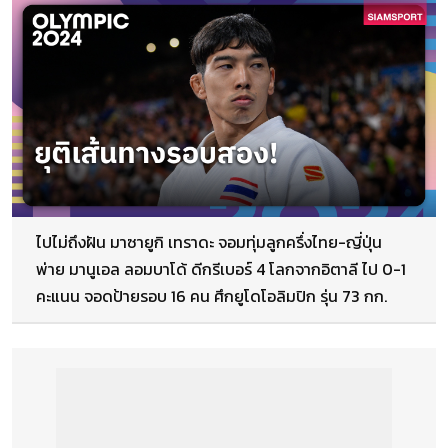
ไปไม่ถึงฝัน มาซายูกิ เทราดะ จอมทุ่มลูกครึ่งไทย-ญี่ปุ่น
พ่าย มานูเอล ลอมบาโด้ ดีกรีเบอร์ 4 โลกจากอิตาลี ไป 0-1
คะแนน จอดป้ายรอบ 16 คน ศึกยูโดโอลิมปิก รุ่น 73 กก.