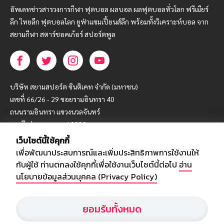
อัพเดทข่าวสารวงการกีฬา ฟุตบอล ผลบอล ผลฟุตบอลทั่วโลก ฟรีเมียร์
ลีก ไทยลีก ฟุตบอลโลก ยูฟ่าแซมเปี้ยนส์ลีก พร้อมทั้งวิเคราะห์บอล จาก
สยามกีฬา สตาร์ชอคเก้อร์ สปอร์ตพูล
บริษัท สยามสปอร์ต ซินติเคท จำกัด (มหาชน)
เลขที่ 66/26 - 29 ซอยรามอินทรา 40
ถนนรามอินทรา แขวงนวลจันทร์
เขตบึงกุ่ม กรุงเทพฯ 10230
เว็บไซต์นี้ใช้คุกกี้
โทร : 02-5088-000
เพื่อพัฒนาประสบการณ์และเพิ่มประสิทธิภาพการใช้งานให้
อีเมล์ :
webmaster@siamsport.co.th
กับผู้ใช้ ท่านตกลงใช้คุกกี้เพื่อใช้งานเว็บไซต์นี้ต่อไป
อ่าน
เว็บไซต์ : www.siamsport.co.th
นโยบายข้อมูลส่วนบุคคล (Privacy Policy)
ยอมรับทั้งหมด
© SIAMSPORT
Privacy