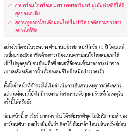
กายพร้อม ใจพร้อม! แพร-เพชรดารินทร์ มุ่งมั่นทำสถิติให้ดี
สุดของเอเชีย
สถานทูตออกโรงเตือนคนไทยในปารีส ขอติดตามข่าวสาร
อย่างใกล้ชิด
อย่างไรก็ตามในระหว่าง ตำนานแข้งฟลาเมงโก้ วัย 71 ปี โดนเลห์
เหลี่ยมของมิจฉาชีพด้วยการเบี่ยงเบนความสนใจโดยคนแรกได้
เข้าไปพูดคุยกับคนขับแท็กซี่ ขณะที่อีกคนเข้ามาฉกกระเป๋าจาก
เบาะหลัง หลังจากนั้นทั้งสองคนก็รีบชิ่งหนีอย่างรวดเร็ว
ทั้งนี้เจ้าหน้าที่ตำรวจได้เริ่มดำเนินการสืบสวนเหตุการณ์ดังกล่าว
แล้ว แต่ตอนนี้ยังไม่มีรายงานว่าสามารถจับกุมคนร้ายที่ก่อเหตุใน
ครั้งนี้ได้หรือยัง
ก่อนหน้านี้ ฮาเวียร์ มาสเคราโน่ โค้ชทีมชาติชุด โอลิมปิก เกมส์ ของ
อาร์เจนตินา ออกโรงยืนยันว่า ติอาโก้ อัลมาด้า โดนปล้นทรัพย์ก่อน