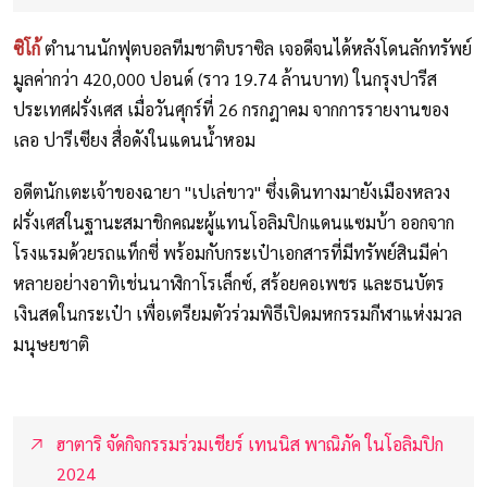
ซิโก้
ตำนานนักฟุตบอลทีมชาติบราซิล เจอดีจนได้หลังโดนลักทรัพย์
มูลค่ากว่า 420,000 ปอนด์ (ราว 19.74 ล้านบาท) ในกรุงปารีส
ประเทศฝรั่งเศส เมื่อวันศุกร์ที่ 26 กรกฎาคม จากการรายงานของ
เลอ ปารีเซียง สื่อดังในแดนน้ำหอม
อดีตนักเตะเจ้าของฉายา "เปเล่ขาว" ซึ่งเดินทางมายังเมืองหลวง
ฝรั่งเศสในฐานะสมาชิกคณะผู้แทนโอลิมปิกแดนแซมบ้า ออกจาก
โรงแรมด้วยรถแท็กซี่ พร้อมกับกระเป๋าเอกสารที่มีทรัพย์สินมีค่า
หลายอย่างอาทิเช่นนาฬิกาโรเล็กซ์, สร้อยคอเพชร และธนบัตร
เงินสดในกระเป๋า เพื่อเตรียมตัวร่วมพิธีเปิดมหกรรมกีฬาแห่งมวล
มนุษยชาติ
ฮาตาริ จัดกิจกรรมร่วมเชียร์ เทนนิส พาณิภัค ในโอลิมปิก
2024