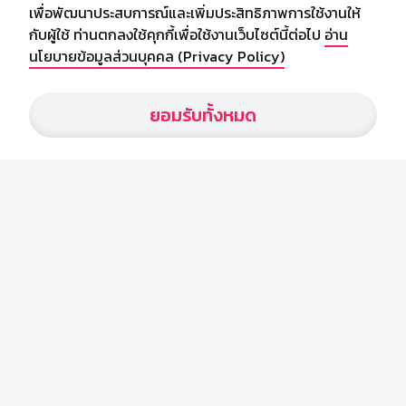
เพื่อพัฒนาประสบการณ์และเพิ่มประสิทธิภาพการใช้งานให้
อัพเดทข่าวสารวงการกีฬา ฟุตบอล ผลบอล ผลฟุตบอลทั่วโลก ฟรีเมียร์
กับผู้ใช้ ท่านตกลงใช้คุกกี้เพื่อใช้งานเว็บไซต์นี้ต่อไป
อ่าน
ลีก ไทยลีก ฟุตบอลโลก ยูฟ่าแซมเปี้ยนส์ลีก พร้อมทั้งวิเคราะห์บอล จาก
นโยบายข้อมูลส่วนบุคคล (Privacy Policy)
สยามกีฬา สตาร์ชอคเก้อร์ สปอร์ตพูล
ยอมรับทั้งหมด
บริษัท สยามสปอร์ต ซินติเคท จำกัด (มหาชน)
เลขที่ 66/26 - 29 ซอยรามอินทรา 40
ถนนรามอินทรา แขวงนวลจันทร์
เขตบึงกุ่ม กรุงเทพฯ 10230
โทร : 02-5088-000
อีเมล์ :
webmaster@siamsport.co.th
เว็บไซต์ : www.siamsport.co.th
© SIAMSPORT
Privacy