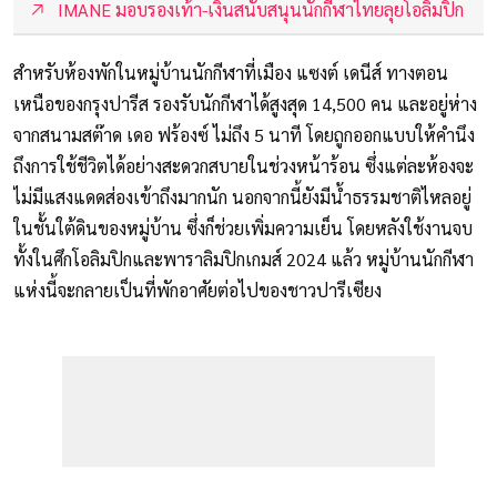
IMANE มอบรองเท้า-เงินสนับสนุนนักกีฬาไทยลุยโอลิมปิก
สำหรับห้องพักในหมู่บ้านนักกีฬาที่เมือง แซงต์ เดนีส์ ทางตอน
เหนือของกรุงปารีส รองรับนักกีฬาได้สูงสุด 14,500 คน และอยู่ห่าง
จากสนามสต๊าด เดอ ฟร้องซ์ ไม่ถึง 5 นาที โดยถูกออกแบบให้คำนึง
ถึงการใช้ชีวิตได้อย่างสะดวกสบายในช่วงหน้าร้อน ซึ่งแต่ละห้องจะ
ไม่มีแสงแดดส่องเข้าถึงมากนัก นอกจากนี้ยังมีน้ำธรรมชาติไหลอยู่
ในชั้นใต้ดินของหมู่บ้าน ซึ่งก็ช่วยเพิ่มความเย็น โดยหลังใช้งานจบ
ทั้งในศึกโอลิมปิกและพาราลิมปิกเกมส์ 2024 แล้ว หมู่บ้านนักกีฬา
แห่งนี้จะกลายเป็นที่พักอาศัยต่อไปของชาวปารีเซียง