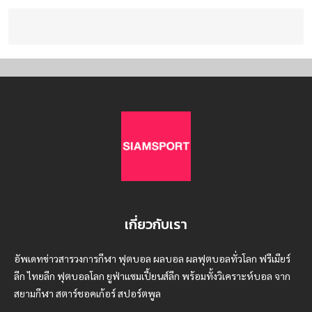
เกี่ยวกับเรา
อัพเดทข่าวสารวงการกีฬา ฟุตบอล ผลบอล ผลฟุตบอลทั่วโลก ฟรีเมียร์
ลีก ไทยลีก ฟุตบอลโลก ยูฟ่าแซมเปี้ยนส์ลีก พร้อมทั้งวิเคราะห์บอล จาก
สยามกีฬา สตาร์ชอคเก้อร์ สปอร์ตพูล