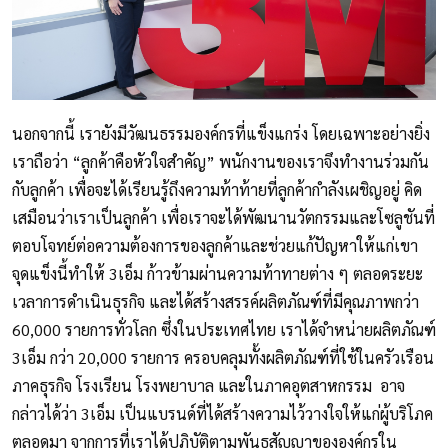
นอกจากนี้ เรายังมีวัฒนธรรมองค์กรที่แข็งแกร่ง โดยเฉพาะอย่างยิ่ง
เราถือว่า “ลูกค้าคือหัวใจสำคัญ” พนักงานของเราจึงทำงานร่วมกัน
กับลูกค้า เพื่อจะได้เรียนรู้ถึงความท้าท้ายที่ลูกค้ากำลังเผชิญอยู่ คิด
เสมือนว่าเราเป็นลูกค้า เพื่อเราจะได้พัฒนานวัตกรรมและโซลูชันที่
ตอบโจทย์ต่อความต้องการของลูกค้าและช่วยแก้ปัญหาให้แก่เขา
จุดแข็งนี้ทำให้ 3เอ็ม ก้าวข้ามผ่านความท้าทายต่าง ๆ ตลอดระยะ
เวลาการดำเนินธุรกิจ และได้สร้างสรรค์ผลิตภัณฑ์ที่มีคุณภาพกว่า
60,000 รายการทั่วโลก ซึ่งในประเทศไทย เราได้จำหน่ายผลิตภัณฑ์
3เอ็ม กว่า 20,000 รายการ ครอบคลุมทั้งผลิตภัณฑ์ที่ใช้ในครัวเรือน
ภาคธุรกิจ โรงเรียน โรงพยาบาล และในภาคอุตสาหกรรม อาจ
กล่าวได้ว่า 3เอ็ม เป็นแบรนด์ที่ได้สร้างความไว้วางใจให้แก่ผู้บริโภค
ตลอดมา จากการที่เราได้ปฏิบัติตามพันธสัญญาขององค์กรใน