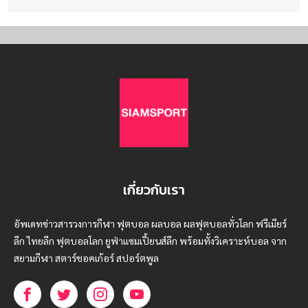
เกี่ยวกับเรา
อัพเดทข่าวสารวงการกีฬา ฟุตบอล ผลบอล ผลฟุตบอลทั่วโลก ฟรีเมียร์
ลีก ไทยลีก ฟุตบอลโลก ยูฟ่าแซมเปี้ยนส์ลีก พร้อมทั้งวิเคราะห์บอล จาก
สยามกีฬา สตาร์ชอคเก้อร์ สปอร์ตพูล