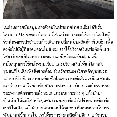
ในด้านการสนับสนุนทางสังคมในประเทศไทย 3เอ็ม ได้ริเริ่ม
โครงการ 3M Moves กิจกรรมที่ส่งเสริมการออกกำลังกาย โดยให้ผู้
ร่วมโครงการนำจำนวนก้าวเดินมาเปลี่ยนเป็นผลิตภัณฑ์ 3เอ็ม เพื่อ
ส่งต่อไปยังผู้ที่ขาดแคลนในสังคม เราได้บริจาคเงินเพื่อติดตั้งแผง
โซลาร์เซลล์ที่โรงพยาบาลขุนยวม จังหวัดแม่ฮ่องสอน เพื่อ
สนับสนุนการใช้พลังหมุนเวียน และบริจาคเงินให้แก่วิสาหกิจ
ชุมชนรีไซเคิลเพื่อสิ่งแวดล้อม จังหวัดระนอง (วิสาหกิจชุมชนระ
นองฯ) ที่รับซื้อขยะพลาสติก ซึ่งส่งผลกระทบต่อสิ่งแวดล้อม ชุมชน
และท้องทะเล โดยคนท้องถิ่นรวมทั้งชาวมอร์แกน จะเก็บรวบรวม
ขยะพลาสติกจากชายฝั่ง ทะเล และบนเกาะต่าง ๆ แล้วนำมา
จำหน่ายให้แก่วิสาหกิจชุมชนระนองฯ เพื่อนำไปจำหน่ายต่อเพื่อ
การรีไซเคิล แล้วนำรายได้มามอบให้ชุมชนเพื่อสมทบทุนในการ
พัฒนาหมู่บ้านต่อไป เราให้ความช่วยเหลือด้านอื่น ๆ แก่ชุมชน