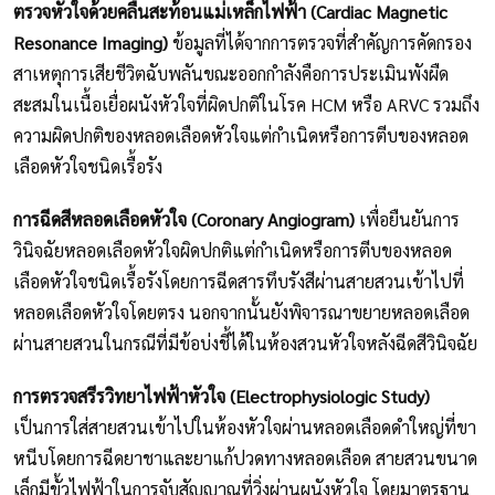
ตรวจหัวใจด้วยคลื่นสะท้อนแม่เหล็กไฟฟ้า (Cardiac Magnetic
Resonance Imaging)
ข้อมูลที่ได้จากการตรวจที่สำคัญการคัดกรอง
สาเหตุการเสียชีวิตฉับพลันขณะออกกำลังคือการประเมินพังผืด
สะสมในเนื้อเยื่อผนังหัวใจที่ผิดปกติในโรค HCM หรือ ARVC รวมถึง
ความผิดปกติของหลอดเลือดหัวใจแต่กำเนิดหรือการตีบของหลอด
เลือดหัวใจชนิดเรื้อรัง
การฉีดสีหลอดเลือดหัวใจ (Coronary Angiogram)
เพื่อยืนยันการ
วินิจฉัยหลอดเลือดหัวใจผิดปกติแต่กำเนิดหรือการตีบของหลอด
เลือดหัวใจชนิดเรื้อรังโดยการฉีดสารทึบรังสีผ่านสายสวนเข้าไปที่
หลอดเลือดหัวใจโดยตรง นอกจากนั้นยังพิจารณาขยายหลอดเลือด
ผ่านสายสวนในกรณีที่มีข้อบ่งชี้ได้ในห้องสวนหัวใจหลังฉีดสีวินิจฉัย
การตรวจสรีรวิทยาไฟฟ้าหัวใจ (Electrophysiologic Study)
เป็นการใส่สายสวนเข้าไปในห้องหัวใจผ่านหลอดเลือดดำใหญ่ที่ขา
หนีบโดยการฉีดยาชาและยาแก้ปวดทางหลอดเลือด สายสวนขนาด
เล็กมีขั้วไฟฟ้าในการจับสัญญาณที่วิ่งผ่านผนังหัวใจ โดยมาตรฐาน