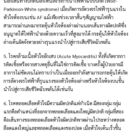
นอกเส้นทางปกตินอกเหนือจากการนำไฟฟ้าแบบปกติ (Wolf-
Parkinson-White syndrome) เมื่อเกิดการลัดวงจรไฟฟ้ารุนแรงใน
หัวใจห้องบนเช่น AF แม้เพียงช่วงเวลาสั้นๆสัญญาณไฟฟ้า
สามารถผ่านลงมากระตุ้นหัวใจห้องล่างผ่านนอกเส้นทางผิดปกติซึ่ง
อนุญาตให้ไฟฟ้านำลงด้วยความเร็วที่สูงมากได้ กระตุ้นให้หัวใจห้อง
ล่างเต้นผิดจังหวะอย่างรุนแรงนำไปสู่การเสียชีวิตฉับพลัน
5. โรคกล้ามเนื้อหัวใจอักเสบ (Acute Myocarditis) ทั้งที่เกิดจากกา
รติดเชิ้อหรือจากสาเหตุอื่นที่ไม่ใช่การติดเชื้อ บางครั้งผู้ป่วยอาจมี
อาการไม่ชัดเจนไม่ทราบว่าเป็นเมื่อออกกำลังสามารถกระตุ้นให้เกิด
การลัดวงจรไฟฟ้าที่รุนแรงของหัวใจห้องล่างหรือหัวใจห้องบนขึ้น
นำไปสู่การเสียชีวิตฉับพลันได้เช่นกัน
6. โรคหลอดเลือดหัวใจมีความผิดปกติแต่กำเนิด มีสองกลุ่ม กลุ่ม
แรกคือตำแหน่งที่ออกจากหลอดเลือดแดงใหญ่ผิดปกติ กลุ่มที่สอง
คือเส้นทางของหลอดเลือดหัวใจผิดปกติพาดผ่านไประหว่างหลอด
ลือดแดงใหญ่และหลอดเลือดแดงของปอด เมื่อหัวใจเต้นเร็วขึ้น