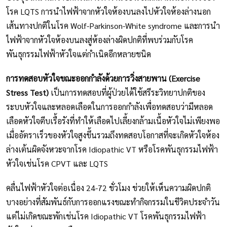
โรค LQTS การนำไฟฟ้าจากหัวใจห้องบนลงไปหัวใจห้องล่างนอก
เส้นทางปกติในโรค Wolf-Parkinson-White syndrome และการนำ
ไฟฟ้าจากหัวใจห้องบนลงสู่ห้องล่างผิดปกติที่พบร่วมกับโรค
พันธุกรรมไฟฟ้าหัวใจแต่กำเนิดอีกหลายชนิด
การทดสอบหัวใจขณะออกกำลังด้วยการวิ่งสายพาน (Exercise
Stress Test)
เป็นการทดสอบที่ผู้ป่วยได้ใช้สรีระวิทยาปกติของ
ระบบหัวใจและหลอดเลือดในการออกกำลังเพื่อทดสอบว่ามีหลอด
เลือดหัวใจตีบเรื้อรังที่ทำให้เลือดไปเลี้ยงกล้ามเนื้อหัวใจไม่เพียงพอ
เมื่ออัตราเร็วของหัวใจสูงขึ้นรวมถึงทดสอบโอกาสที่จะเกิดหัวใจห้อง
ล่างเต้นผิดจังหวะจากโรค Idiopathic VT หรือโรคพันธุกรรมไฟฟ้า
หัวใจเช่นโรค CPVT และ LQTS
คลื่นไฟฟ้าหัวใจต่อเนื่อง 24-72 ชั่วโมง ช่วยให้เห็นความผิดปกติ
บางอย่างที่สัมพันธ์กับการออกแรงขณะทำกิจกรรมในชีวิตประจำวัน
แต่ไม่เกิดขณะพักเช่นโรค Idiopathic VT โรคพันธุกรรมไฟฟ้า