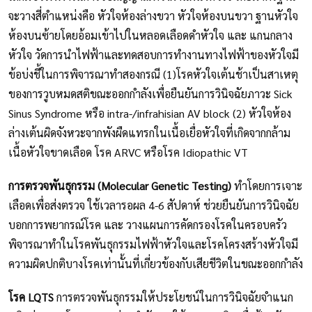
จะวางสี่ตำแหน่งคือ หัวใจห้องล่างขวา หัวใจห้องบนขวา ฐานหัวใจ
ห้องบนซ้ายโดยอ้อมเข้าไปในหลอดเลือดดำหัวใจ และ แกนกลาง
หัวใจ วัดการนำไฟฟ้าและทดสอบการทำงานทางไฟฟ้าของหัวใจมี
ข้อบ่งชี้ในการพิจารณาทำสองกรณี (1)โรคหัวใจเต้นช้าเป็นสาเหตุ
ของการวูบหมดสติขณะออกกำลังเพื่อยืนยันการวินิจฉัยภาวะ Sick
Sinus Syndrome หรือ intra-/infrahisian AV block (2) หัวใจห้อง
ล่างเต้นผิดจังหวะจากพังผืดแทรกในเนื้อเยื่อหัวใจที่เกิดจากกล้าม
เนื้อหัวใจขาดเลือด โรค ARVC หรือโรค Idiopathic VT
การตรวจพันธุกรรม (Molecular Genetic Testing)
ทำโดยการเจาะ
เลือดเพื่อส่งตรวจ ใช้เวลารอผล 4-6 สัปดาห์ ช่วยยืนยันการวินิจฉัย
บอกการพยากรณ์โรค และ วางแผนการคัดกรองโรคในครอบครัว
พิจารณาทำในโรคพันธุกรรมไฟฟ้าหัวใจและโรคโครงสร้างหัวใจมี
ความผิดปกติบางโรคเท่านั้นที่เกี่ยวข้องกับเสียชีวิตในขณะออกกำลัง
โรค LQTS
การตรวจพันธุกรรมให้ประโยชน์ในการวินิจฉัยจำแนก