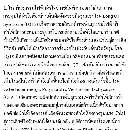
1. โรคพันธุกรรมไฟฟ้าหัวใจบางชนิดที่การออกกำลังสามารถ
กระตุ้นให้หัวใจห้องล่างเต้นผิดจังหวะชนิดรุนแรง โรค Long QT
Syndrome (LQTS) เกิดจากความผิดปกติทางพันธุกรรมไฟฟ้าที่
ทำให้มีการสะสมประจุบวกในเซลล์กล้ามเนื้อหัวใจนานกว่าปกติ
ชักนำให้เกิดการเต้นผิดจังหวะของหัวใจห้องล่างและนำไปสู่การเสีย
ชีวิตฉับพลันได้ มักเกิดอาการครั้งแรกในช่วงวัยเด็กหรือวัยรุ่น โรค
LQTS มีหลายชนิดแบ่งตามความผิดปกติของหน่วยพันธุกรรมและ
ธรรมชาติของโรค ชนิดที่พบบ่อยคือ LQT1 สัมพันธ์กับการออกกำลัง
โดยตรง ขณะพักไม่แสดงอาการ แต่ความผิดปกติทางไฟฟ้าและที่
เห็นในคลื่นไฟฟ้าหัวใจเกิดขึ้นเมื่อหัวใจห้องล่างเต้นเร็วขึ้น โรค
Catecholaminergic Polymorphic Ventricular Tachycardia
(CPVT) เกิดจากความผิดปกติทางพันธุกรรมไฟฟ้าที่ทำให้มีการรั่ว
ของแคลเซียมออกมาสะสมอยู่ภายในเซลล์กล้ามเนื้อหัวใจมากกว่า
ปกติ ชักนำให้เกิดการเต้นผิดจังหวะของหัวใจห้องล่างรุนแรง นำไป
สู่การเสียชีวิตฉับพลันได้เช่นเดียวกัน อุบัติการณ์ของโรคพบน้อย
กว่าโรค LQTS โรค Idiopathic Ventricular Fibrillation เกิดจาก