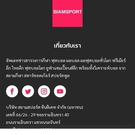
เกี่ยวกับเรา
อัพเดทข่าวสารวงการกีฬา ฟุตบอล ผลบอล ผลฟุตบอลทั่วโลก ฟรีเมียร์
ลีก ไทยลีก ฟุตบอลโลก ยูฟ่าแซมเปี้ยนส์ลีก พร้อมทั้งวิเคราะห์บอล จาก
สยามกีฬา สตาร์ชอคเก้อร์ สปอร์ตพูล
บริษัท สยามสปอร์ต ซินติเคท จำกัด (มหาชน)
เลขที่ 66/26 - 29 ซอยรามอินทรา 40
ถนนรามอินทรา แขวงนวลจันทร์
เขตบึงกุ่ม กรุงเทพฯ 10230