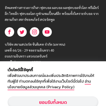
อัพเดทข่าวสารวงการกีฬา ฟุตบอล ผลบอล ผลฟุตบอลทั่วโลก ฟรีเมียร์
ลีก ไทยลีก ฟุตบอลโลก ยูฟ่าแซมเปี้ยนส์ลีก พร้อมทั้งวิเคราะห์บอล จาก
สยามกีฬา สตาร์ชอคเก้อร์ สปอร์ตพูล
บริษัท สยามสปอร์ต ซินติเคท จำกัด (มหาชน)
เลขที่ 66/26 - 29 ซอยรามอินทรา 40
ถนนรามอินทรา แขวงนวลจันทร์
เขตบึงกุ่ม กรุงเทพฯ 10230
เว็บไซต์นี้ใช้คุกกี้
โทร : 02-5088-000
เพื่อพัฒนาประสบการณ์และเพิ่มประสิทธิภาพการใช้งานให้
อีเมล์ :
webmaster@siamsport.co.th
กับผู้ใช้ ท่านตกลงใช้คุกกี้เพื่อใช้งานเว็บไซต์นี้ต่อไป
อ่าน
เว็บไซต์ : www.siamsport.co.th
นโยบายข้อมูลส่วนบุคคล (Privacy Policy)
ยอมรับทั้งหมด
© SIAMSPORT
Privacy