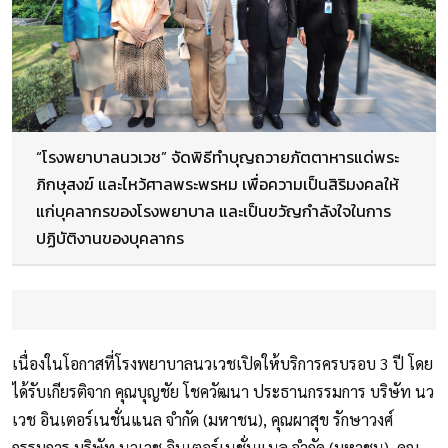
“โรงพยาบาลนวเวช” จัดพิธีทำบุญถวายภัตตาหารแด่พระ
ภิกษุสงฆ์ และไหว้ศาลพระพรหม เพื่อความเป็นสิริมงคลให้
แก่บุคลากรของโรงพยาบาล และเป็นขวัญกำลังใจในการ
ปฏิบัติงานของบุคลากร
เนื่องในโอกาสที่โรงพยาบาลนวเวชเปิดให้บริการครบรอบ 3 ปี โดย
ได้รับเกียรติจาก คุณบุญชัย โชควัฒนา ประธานกรรมการ บริษัท นว
เวช อินเตอร์เนชั่นแนล จำกัด (มหาชน), คุณผาสุข รักษาวงศ์
กรรมการ บริษัท นวเวช อินเตอร์เนชั่นแนล จำกัด (มหาชน), คุณ