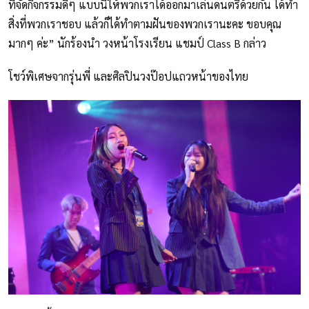
ที่จัดกิจกรรมดีๆ แบบนี้ให้พวกเราได้ออกมาเล่นดนตรีด้วยกัน ได้ทำ
สิ่งที่พวกเราชอบ แล้วก็ได้ทำตามฝันของพวกเรานะคะ ขอบคุณ
มากๆ ค่ะ” นักร้องนำ วงหน้าโรงเรียน แชมป์ Class B กล่าว
โชว์พิเศษจากรุ่นพี่ และศิลปินวงป๊อปแถวหน้าของไทย