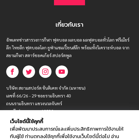
เกี่ยวกับเรา
อัพเดทข่าวสารวงการกีฬา ฟุตบอล ผลบอล ผลฟุตบอลทั่วโลก ฟรีเมียร์
ลีก ไทยลีก ฟุตบอลโลก ยูฟ่าแซมเปี้ยนส์ลีก พร้อมทั้งวิเคราะห์บอล จาก
สยามกีฬา สตาร์ชอคเก้อร์ สปอร์ตพูล
บริษัท สยามสปอร์ต ซินติเคท จำกัด (มหาชน)
เลขที่ 66/26 - 29 ซอยรามอินทรา 40
ถนนรามอินทรา แขวงนวลจันทร์
เขตบึงกุ่ม กรุงเทพฯ 10230
เว็บไซต์นี้ใช้คุกกี้
โทร : 02-5088-000
เพื่อพัฒนาประสบการณ์และเพิ่มประสิทธิภาพการใช้งานให้
อีเมล์ :
webmaster@siamsport.co.th
กับผู้ใช้ ท่านตกลงใช้คุกกี้เพื่อใช้งานเว็บไซต์นี้ต่อไป
อ่าน