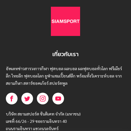
เกี่ยวกับเรา
อัพเดทข่าวสารวงการกีฬา ฟุตบอล ผลบอล ผลฟุตบอลทั่วโลก ฟรีเมียร์
ลีก ไทยลีก ฟุตบอลโลก ยูฟ่าแซมเปี้ยนส์ลีก พร้อมทั้งวิเคราะห์บอล จาก
สยามกีฬา สตาร์ชอคเก้อร์ สปอร์ตพูล
บริษัท สยามสปอร์ต ซินติเคท จำกัด (มหาชน)
เลขที่ 66/26 - 29 ซอยรามอินทรา 40
ถนนรามอินทรา แขวงนวลจันทร์