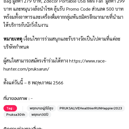
Bag มูลค่า 279 บาท, Zdecor Portable USB Mini Fan มูลค่า 299
บาท และหมุนวงล้อนำโชค ลุ้นรับ Promo Code ส่วนลด 500 บาท
พร้อมทั้งอาหารและเครื่องดื่มจากกลุ่มพันธมิตรอีกมากมายที่นำมา
ให้บริการกับนักวิ่งในงาน
หมายเหตุ
เงื่อนไขการร่วมสนุกและรับรางวัลเป็นไปตามที่แต่ละ
บริษัทกำหนด
ผู้สนใจสามารถสมัครเข้าร่วมได้ทาง
https://www.race-
hunter.com/pruksarun/
ตั้งแต่วันนี้ – 8 พฤษภาคม 2566
ที่มาของภาพ :
-
Tag :
พฤกษาอยู่ดีมีสุข
PRUKSALIVEHealthierRUNHappier2023
Pruksa30th
พฤกษา30ปี
ติดตามช่องทางอื่นๆ: