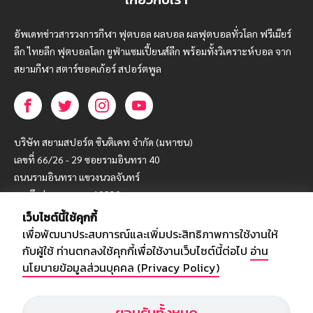
อัพเดทข่าวสารวงการกีฬา ฟุตบอล ผลบอล ผลฟุตบอลทั่วโลก ฟรีเมียร์
ลีก ไทยลีก ฟุตบอลโลก ยูฟ่าแซมเปี้ยนส์ลีก พร้อมทั้งวิเคราะห์บอล จาก
สยามกีฬา สตาร์ชอคเก้อร์ สปอร์ตพูล
บริษัท สยามสปอร์ต ซินติเคท จำกัด (มหาชน)
เลขที่ 66/26 - 29 ซอยรามอินทรา 40
ถนนรามอินทรา แขวงนวลจันทร์
เขตบึงกุ่ม กรุงเทพฯ 10230
เว็บไซต์นี้ใช้คุกกี้
โทร : 02-5088-000
เพื่อพัฒนาประสบการณ์และเพิ่มประสิทธิภาพการใช้งานให้
อีเมล์ :
webmaster@siamsport.co.th
กับผู้ใช้ ท่านตกลงใช้คุกกี้เพื่อใช้งานเว็บไซต์นี้ต่อไป
อ่าน
เว็บไซต์ : www.siamsport.co.th
นโยบายข้อมูลส่วนบุคคล (Privacy Policy)