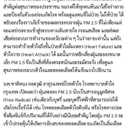
สำคัญต่อสุขภาพของประชาชน รณรงค์ให้ทุกคนหันมาใส่ใจร่างกาย
และป้องกันตัวเองก่อนเกิดโรค พร้อมดูแลคนที่ไม่ป่วย ไม่ให้ป่วย ได้
หยิบยกเรื่องราวภัยร้ายของผลกระทบจากฝุ่น PM 2.5 ที่ไม่เพียงแต่
จะแพร่กระจายเข้าสู่ระบบทางเดินหายใจ กระแสเลือด และส่งผล
เสียต่อระบบการทำงานของอวัยวะต่าง ๆ ในร่างกายเท่านั้น แต่ยัง
สามารถทำร้ายหัวใจถึงขั้นป่วยหัวใจล้มเหลว (Heart Failure) และ
หัวใจวาย (Heart Attack) ได้ ฉะนั้นการหลีกเลี่ยงฝุ่นละอองขนาด
เล็ก PM 2.5 จึงเป็นสิ่งที่ต้องตระหนักและระมัดระวัง เพื่อดูแล
สุขภาพของระบบหัวใจและหลอดเลือดให้แข็งแรงไปอีกนาน
นพ.ชาติทนง ยอดวุฒิ อายุรแพทย์โรคหัวใจ โรงพยาบาลหัวใจ
กรุงเทพ เปิดเผยว่า ฝุ่นละออง PM 2.5 นับเป็นสารอนุมูลอิสระ
(Free Radical) เช่นเดียวกับบุหรี่ และบุหรี่ไฟฟ้าที่สามารถก่อให้
เกิดโรคเรื้อรังได้ เช่น โรคหลอดเลือดหัวใจตีบตัน หรือโรคทางปอด
ซึ่งสัมพันธ์กับปริมาณที่ได้รับอย่างมีนัยยะสำคัญ โดยฝุ่น PM 2.5 จะ
เข้าไปกระตุ้นให้เกิดการอักเสบของหลอดเลือด จนเกิดเป็นลิ่มเลือด