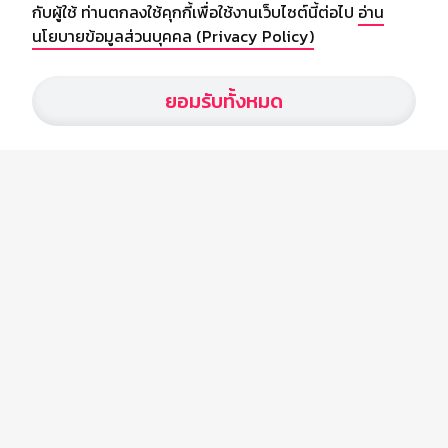
กับผู้ใช้ ท่านตกลงใช้คุกกี้เพื่อใช้งานเว็บไซต์นี้ต่อไป
อ่าน
นโยบายข้อมูลส่วนบุคคล (Privacy Policy)
เกี่ยวกับเรา
ยอมรับทั้งหมด
อัพเดทข่าวสารวงการกีฬา ฟุตบอล ผลบอล ผลฟุตบอลทั่วโลก ฟรีเมียร์
ลีก ไทยลีก ฟุตบอลโลก ยูฟ่าแซมเปี้ยนส์ลีก พร้อมทั้งวิเคราะห์บอล จาก
สยามกีฬา สตาร์ชอคเก้อร์ สปอร์ตพูล
บริษัท สยามสปอร์ต ซินติเคท จำกัด (มหาชน)
เลขที่ 66/26 - 29 ซอยรามอินทรา 40
ถนนรามอินทรา แขวงนวลจันทร์
เขตบึงกุ่ม กรุงเทพฯ 10230
โทร : 02-5088-000
อีเมล์ :
webmaster@siamsport.co.th
เว็บไซต์ : www.siamsport.co.th