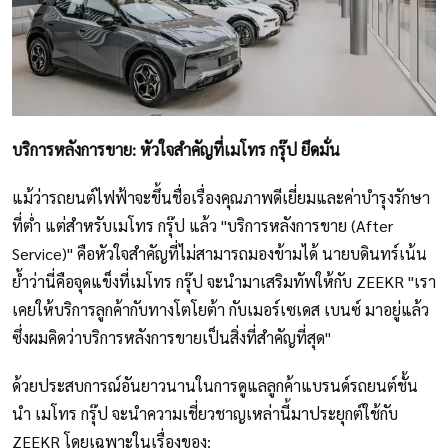
บริการหลังการขาย: หัวใจสำคัญที่เมโทร กรุ๊ป ยึดมั่น
แม้ว่ารถยนต์ไฟฟ้าจะขึ้นชื่อเรื่องคุณภาพดีเยี่ยมและค่าบำรุงรักษา
ที่ต่ำ แต่สำหรับเมโทร กรุ๊ป แล้ว "บริการหลังการขาย (After
Service)" คือหัวใจสำคัญที่ไม่สามารถมองข้ามได้ นายบดินทร์เน้น
ย้ำว่านี่คือจุดแข็งที่เมโทร กรุ๊ป จะนำมาเสริมทัพให้กับ ZEEKR "เรา
เคยให้บริการลูกค้ากับทางโตโยต้า กับเมอร์เซเดส เบนซ์ มาอยู่แล้ว
ซึ่งผมคิดว่าบริการหลังการขายเป็นสิ่งที่สำคัญที่สุด"
ด้วยประสบการณ์อันยาวนานในการดูแลลูกค้าแบรนด์รถยนต์ชั้น
นำ เมโทร กรุ๊ป จะนำความเชี่ยวชาญเหล่านี้มาประยุกต์ใช้กับ
ZEEKR โดยเฉพาะในเรื่องของ: